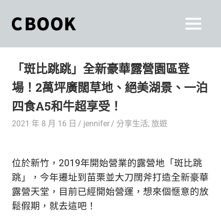
Skip
to
CBOOK
MENU
content
CBOOK-
「Your
和
Colorful
「斑比跳跳」全新豪華露營園區登
World.」
你
CBOOK
場！2萬坪廣闊草地、絕美湖景、一泊
是
一
一
四食A5和牛超享受！
本
起
最
2021 年 8 月 16 日
jennifer
分享生活
,
旅遊
貼
活
近
你/
出
位於新竹，2019年開始營業的露營地「斑比跳
妳
生
跳」，今年遷址到苗栗並大刀闊斧打造全新豪華
自
活
露營天堂，目前已經開始營運，想來個愜意的放
的
己
鬆假期，就去這吧！
雜
誌。