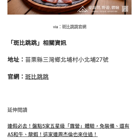
via：斑比跳跳官網
「斑比跳跳」相關資訊
地址：
苗栗縣三灣鄉北埔村小北埔27號
官網：
斑比跳跳
延伸閱讀
連假必去！盤點5家五星級「露營」體驗，免裝備、還有
A5和牛、龍蝦！這家連周杰倫也來住過！