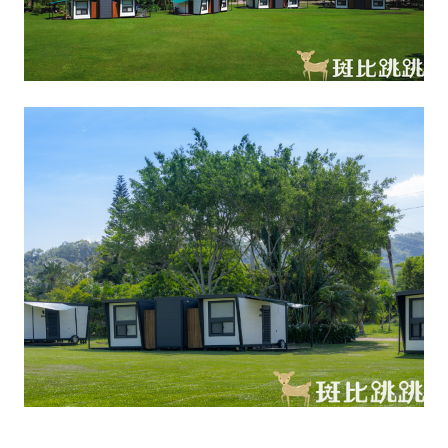
生
活
態
度。