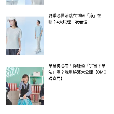
夏季必備涼感衣到底「涼」在
哪？4大原理一次看懂
單身狗必看！你聽過「宇宙下單
法」嗎？脫單秘笈大公開【OMO
調查局】