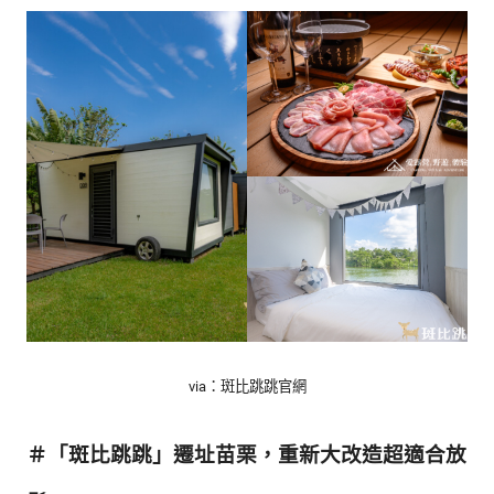
的
最
精
生
采
豐
活
富
的
態
時
尚
度
潮
流、
生
活
旅
遊、
兩
性
via：斑比跳跳官網
星
座、
＃「斑比跳跳」遷址苗栗，重新大改造超適合放
獵
奇