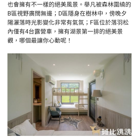
也會擁有不一樣的絕美風景。舉凡被森林圍繞的
B區視野廣闊無邊；D區隱身在樹林中，傍晚夕
陽灑落時光影變化非常有氣氛；F區位於落羽松
內僅有4台露營車，擁有湖景第一排的絕美景
觀，哪個最讓你心動呢！