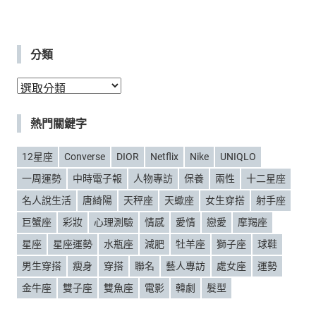
分類
分
類
熱門關鍵字
12星座
Converse
DIOR
Netflix
Nike
UNIQLO
一周運勢
中時電子報
人物專訪
保養
兩性
十二星座
名人說生活
唐綺陽
天秤座
天蠍座
女生穿搭
射手座
巨蟹座
彩妝
心理測驗
情感
愛情
戀愛
摩羯座
星座
星座運勢
水瓶座
減肥
牡羊座
獅子座
球鞋
男生穿搭
瘦身
穿搭
聯名
藝人專訪
處女座
運勢
金牛座
雙子座
雙魚座
電影
韓劇
髮型