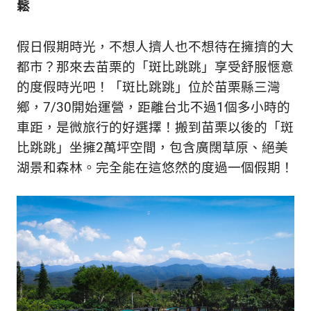
鬆
新
鮮
內
假日假期時光，不想人擠人也不想待在擁擠的大
容，
都市？那來去苗栗的「斑比跳跳」享受舒服愜意
讓
獨
的度假時光吧！「斑比跳跳」位於苗栗縣三灣
一
鄉，7/30開始運營，距離台北不過1個多小時的
無
車距，是微旅行的好選擇！搬到苗栗以後的「斑
二
的
比跳跳」坐擁2萬坪空間，包含廣闊草原、絕美
你
湖景和森林。完全能在這悠然的度過一個假期！
和
CBOOK
一
起
找
到
專
屬
的