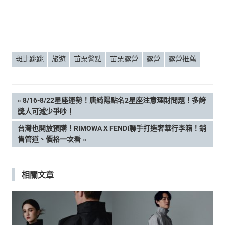
斑比跳跳
旅遊
苗栗警點
苗栗露營
露營
露營推薦
文
PREVIOUS
8/16-8/22星座運勢！唐綺陽點名2星座注意理財問題！多誇
POST:
獎人可減少爭吵！
章
NEXT
台灣也開放預購！RIMOWA X FENDI聯手打造奢華行李箱！銷
POST:
售管道、價格一次看
導
覽
相關文章