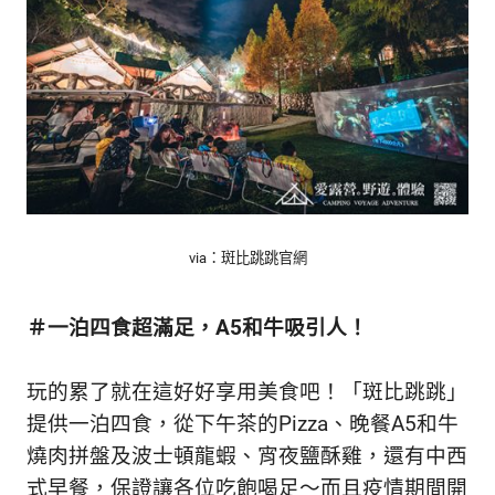
via：斑比跳跳官網
＃一泊四食超滿足，A5和牛吸引人！
玩的累了就在這好好享用美食吧！「斑比跳跳」
提供一泊四食，從下午茶的Pizza、晚餐A5和牛
燒肉拼盤及波士頓龍蝦、宵夜鹽酥雞，還有中西
式早餐，保證讓各位吃飽喝足～而且疫情期間開