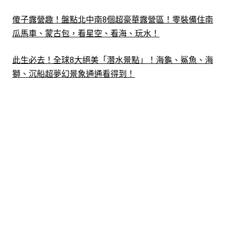
傻子露營趣！盤點北中南8個超豪華露營區！零裝備住南
瓜馬車、蒙古包，看星空、看海、玩水！
此生必去！全球8大絕美「潛水景點」！海龜、鯊魚、海
獅、沉船超夢幻景象通通看得到！