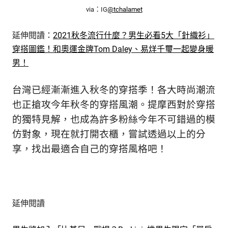
via：IG
@tchalamet
延伸閱讀：
2021秋冬流行什麼？男生必看5大「針織衫」
穿搭圖鑑！和奧運金牌Tom Daley、易烊千璽一起變身暖
男！
台灣已經漸漸進入秋冬的穿搭季！各大時尚潮流
也正搶攻今年秋冬的穿搭風潮。提摩西對於穿搭
的獨特見解，也成為許多粉絲今年不可錯過的模
仿對象，現在就打開衣櫃，嘗試透過以上的分
享，找出最適合自己的穿搭風格吧！
延伸閱讀