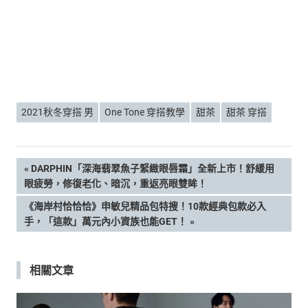
2021秋冬穿搭 男
One Tone 穿搭教學
甜茶
甜茶 穿搭
文
PREVIOUS
DARPHIN「深海翡翠魚子緊緻眼唇霜」全新上市！舒緩用
POST:
眼疲勞，修復老化、暗沉，重返亮眼雙眸！
章
NEXT
《海岸村恰恰恰》申敏兒精品包特搜！10款經典包款必入
POST:
手，「這款」萬元內小資族也能GET！
導
覽
相關文章