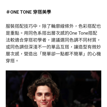
新
鮮
＃ONE TONE 穿搭美學
內
容，
讓
服裝搭配技巧中，除了輪廓線條外，色彩搭配也
獨
是重點。用同色系搭出層次感的One Tone搭配
一
無
法較適合穿搭初學者，建議選同色調不同材質，
二
或同色調但深淺不一的單品互搭，讓造型有微妙
的
層次感，營造出「簡單卻一點都不簡單」的心機
你
穿搭。
和
CBOOK
一
起
找
到
專
屬
的