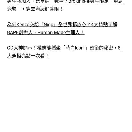
男生將加入「比基尼」戰場？Brokinis推男生限定「單肩
泳裝」，穿去海邊好養眼！
為何Kenzo交給「Nigo」全世界都放心？4大特點了解
BAPE創辦人、Human Made主理人！
GD大神開示！權志龍穩坐「時尚Icon 」頭銜的秘密，8
大穿搭亮點一次看！