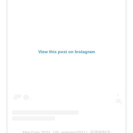
View this post on Instagram
Met Gala 2021（@_metgala2021）分享的貼文