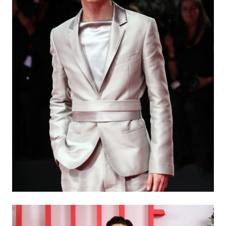
生
活
態
度。