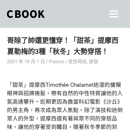
Skip
to
CBOOK
MENU
content
CBOOK-
「Your
和
Colorful
哥除了帥還更懂穿！「甜茶」提摩西
World.」
你
CBOOK
夏勒梅的3種「秋冬」大勢穿搭！
是
一
一
2021 年 10 月 1 日
Francis
男性時尚
,
穿搭
本
起
最
貼
活
「甜茶」提摩西Timothée Chalamet迷濛的慵懶
近
你/
出
眼神與招牌捲髮，帶有自然的中性特質讓他的人
妳
氣高速攀升。近期更因為擔當科幻電影《沙丘》
生
自
的男主角，再次成為眾人焦點。除了演技和迷倒
活
的
己
眾人的外型，提摩西還有著與眾不同的穿搭品
雜
味，讓他的穿著受到矚目。隨著秋冬季節的到
誌。