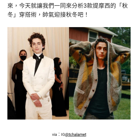
的
來，今天就讓我們一同來分析3款提摩西的「秋
最
精
生
冬」穿搭術，帥氣迎接秋冬吧！
采
豐
活
富
的
態
時
尚
度
潮
流、
生
活
旅
遊、
兩
性
星
座、
獵
奇
via：IG
@tchalamet