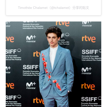
Timothée Chalamet（@tchalamet）分享的貼文