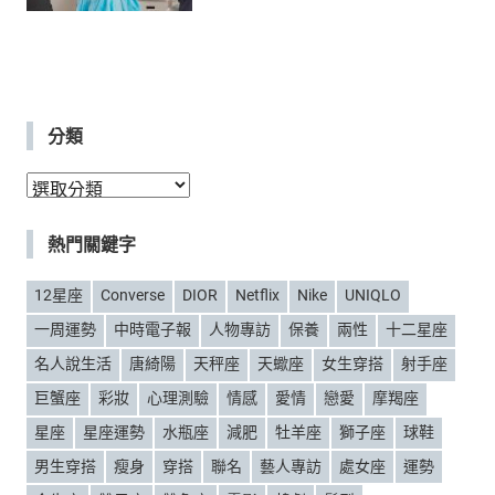
分類
分
類
熱門關鍵字
12星座
Converse
DIOR
Netflix
Nike
UNIQLO
一周運勢
中時電子報
人物專訪
保養
兩性
十二星座
名人說生活
唐綺陽
天秤座
天蠍座
女生穿搭
射手座
巨蟹座
彩妝
心理測驗
情感
愛情
戀愛
摩羯座
星座
星座運勢
水瓶座
減肥
牡羊座
獅子座
球鞋
男生穿搭
瘦身
穿搭
聯名
藝人專訪
處女座
運勢