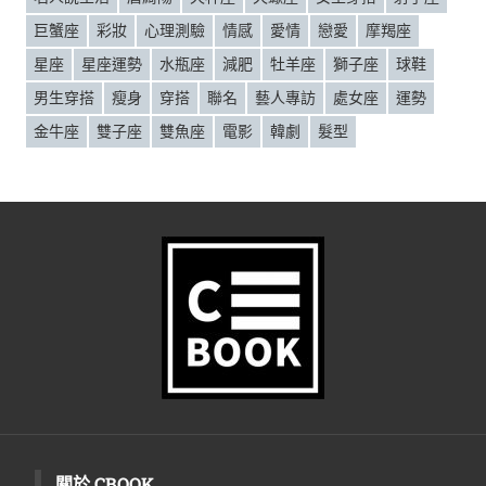
巨蟹座
彩妝
心理測驗
情感
愛情
戀愛
摩羯座
星座
星座運勢
水瓶座
減肥
牡羊座
獅子座
球鞋
男生穿搭
瘦身
穿搭
聯名
藝人專訪
處女座
運勢
金牛座
雙子座
雙魚座
電影
韓劇
髮型
關於 CBOOK