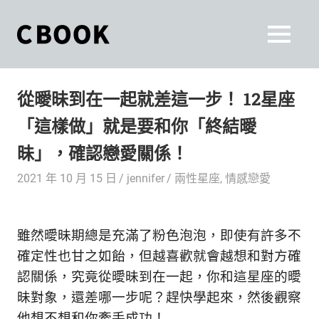
Skip
to
CBOOK
MENU
content
CBOOK-
「Your
和
Colorful
從曖昧到在一起就差這一步！ 12星座
World.」
你
CBOOK
「這樣做」就是要和你「終結曖
是
一
一
昧」，確認戀愛關係！
本
起
最
2021 年 10 月 15 日
jennifer
兩性星座
,
情感戀愛
貼
活
近
你/
出
雖然曖昧期總是充滿了粉色泡泡，即使有許多不
妳
生
確定性也甘之如飴，但越喜歡就會越想和對方確
自
活
認關係，究竟從曖昧到在一起，你和這星座的曖
的
己
昧對象，還差哪一步呢？趕快學起來，然後觀察
雜
他想不想和你牽手成功！
誌。