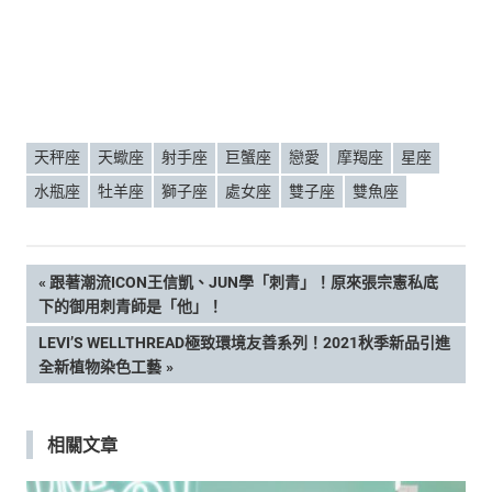
天秤座
天蠍座
射手座
巨蟹座
戀愛
摩羯座
星座
水瓶座
牡羊座
獅子座
處女座
雙子座
雙魚座
文
PREVIOUS
跟著潮流ICON王信凱、JUN學「刺青」！原來張宗憲私底
POST:
下的御用刺青師是「他」！
章
NEXT
LEVI’S WELLTHREAD極致環境友善系列！2021秋季新品引進
POST:
全新植物染色工藝
導
覽
相關文章