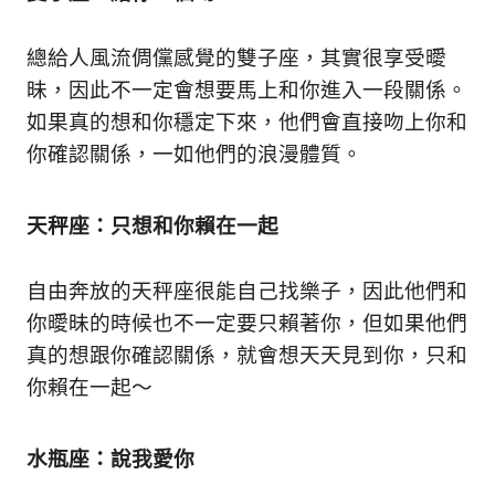
新
鮮
總給人風流倜儻感覺的雙子座，其實很享受曖
內
容，
昧，因此不一定會想要馬上和你進入一段關係。
讓
如果真的想和你穩定下來，他們會直接吻上你和
獨
你確認關係，一如他們的浪漫體質。
一
無
二
天秤座：只想和你賴在一起
的
你
和
自由奔放的天秤座很能自己找樂子，因此他們和
CBOOK
你曖昧的時候也不一定要只賴著你，但如果他們
一
起
真的想跟你確認關係，就會想天天見到你，只和
找
你賴在一起～
到
專
屬
水瓶座：說我愛你
的