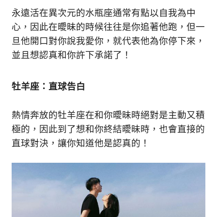
生
永遠活在異次元的水瓶座通常有點以自我為中
活
態
心，因此在曖昧的時候往往是你追著他跑，但一
度。
旦他開口對你說我愛你，就代表他為你停下來，
並且想認真和你許下承諾了！
牡羊座：直球告白
熱情奔放的牡羊座在和你曖昧時絕對是主動又積
極的，因此到了想和你終結曖昧時，也會直接的
直球對決，讓你知道他是認真的！