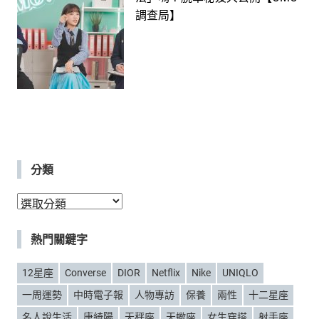
調查局】
分類
分
類
熱門關鍵字
12星座
Converse
DIOR
Netflix
Nike
UNIQLO
一周運勢
中時電子報
人物專訪
保養
兩性
十二星座
名人說生活
唐綺陽
天秤座
天蠍座
女生穿搭
射手座