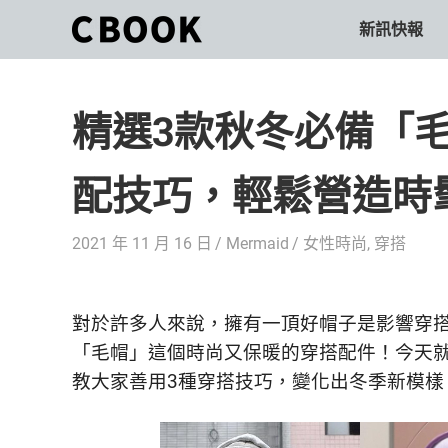
Skip
新訊快報
CBOOK
to
CBOOK-
content
「Your
和
Colorful
精選3款秋冬必備「
World.」
你
CBOOK
是
一
配技巧，輕鬆營造時
一
本
起
最
2021 年 11 月 16 日
Mermaid
女性時尚
,
穿搭
貼
活
近
你/
出
妳
對於許多人來說，擁有一頂好帽子是影響穿
生
自
「毛帽」這個時尚又保暖的穿搭配件！今天
活
教大家善用3種穿搭技巧，變化出冬季新模樣
的
己
雜
誌。
的
最