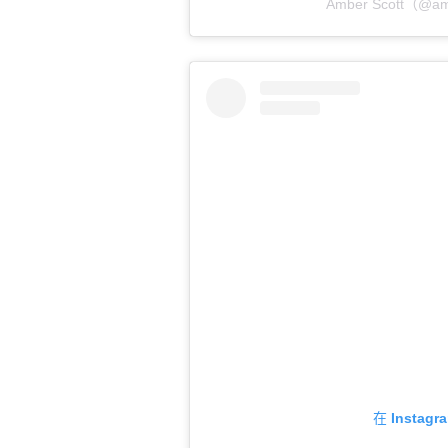
Amber Scott（@
在 Insta