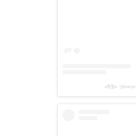
ʚ형월ɞ（@ve