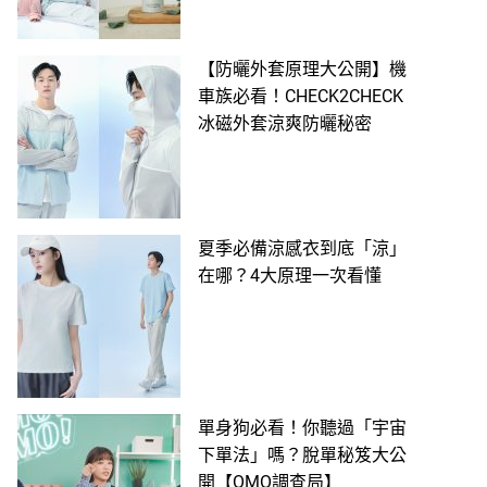
【防曬外套原理大公開】機
車族必看！CHECK2CHECK
冰磁外套涼爽防曬秘密
夏季必備涼感衣到底「涼」
在哪？4大原理一次看懂
單身狗必看！你聽過「宇宙
下單法」嗎？脫單秘笈大公
開【OMO調查局】