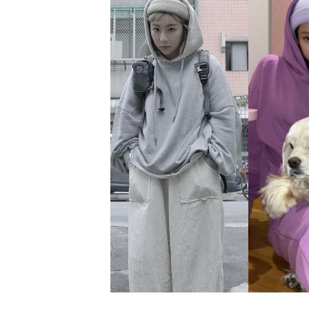
精
生
采
豐
活
富
的
態
時
尚
度
潮
流、
生
活
旅
遊、
兩
性
星
座、
獵
奇
新