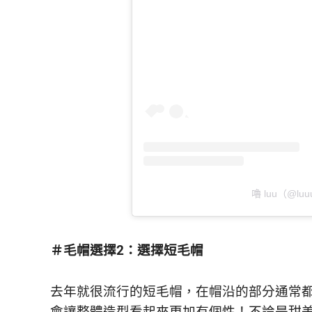
嚕 luu（@lu
＃毛帽選擇2：選擇短毛帽
去年就很流行的短毛帽，在帽沿的部分通常
會讓整體造型看起來更加有個性！不論是甜