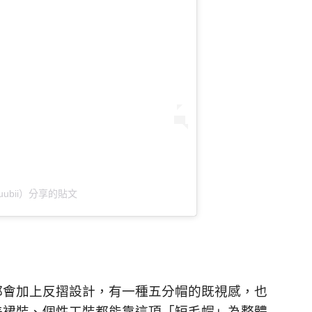
uuubii）分享的貼文
都會加上反摺設計，有一種五分帽的既視感，也
美裙裝、個性工裝都能靠這頂「短毛帽」為整體