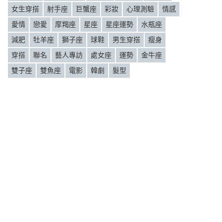
女生穿搭
射手座
巨蟹座
彩妝
心理測驗
情感
愛情
戀愛
摩羯座
星座
星座運勢
水瓶座
減肥
牡羊座
獅子座
球鞋
男生穿搭
瘦身
穿搭
聯名
藝人專訪
處女座
運勢
金牛座
雙子座
雙魚座
電影
韓劇
髮型