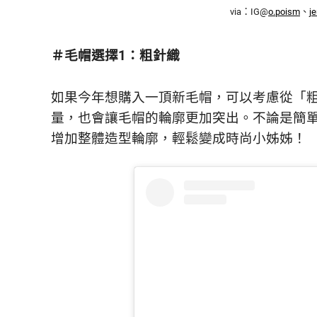
鮮
via：IG@
o.poism
、
j
內
容，
＃毛帽選擇1：粗針織
讓
獨
一
如果今年想購入一頂新毛帽，可以考慮從「
無
量，也會讓毛帽的輪廓更加突出。不論是簡
二
的
增加整體造型輪廓，輕鬆變成時尚小姊姊！
你
和
CBOOK
一
起
找
到
專
屬
的
生