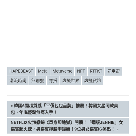
HAPEBEAST
Meta
Metaverse
NFT
RTFKT
元宇宙
潮流時尚
無聊猴
穿搭
虛擬世界
虛擬貨幣
文
PREVIOUS
韓國6間超質感「平價包包品牌」推薦！韓國女星同款美
POST:
包，年底輕鬆無痛入手！
章
NEXT
NETFLIX火辣戀綜《單身即地獄》開播！「翻版JENNIE」女
POST:
嘉賓超火辣，男嘉賓撞臉李鐘碩！9位男女嘉賓IG盤點！
導