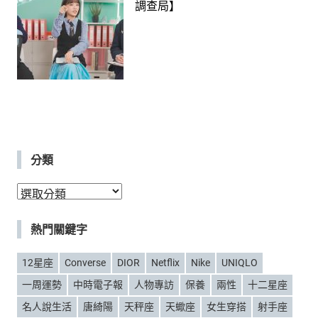
調查局】
分類
分
類
熱門關鍵字
12星座
Converse
DIOR
Netflix
Nike
UNIQLO
一周運勢
中時電子報
人物專訪
保養
兩性
十二星座
名人說生活
唐綺陽
天秤座
天蠍座
女生穿搭
射手座