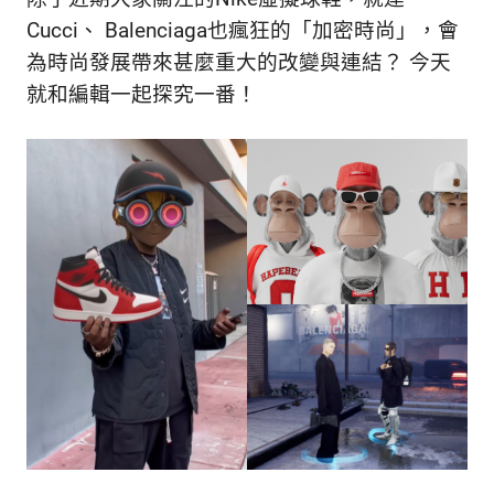
的
最
Cucci、 Balenciaga也瘋狂的「加密時尚」，會
精
生
為時尚發展帶來甚麼重大的改變與連結？ 今天
采
就和編輯一起探究一番！
豐
活
富
的
態
時
尚
度
潮
流、
生
活
旅
遊、
兩
性
星
座、
獵
奇