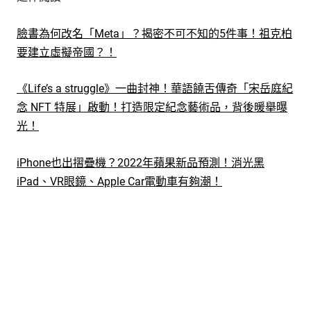
臉書為何改名「Meta」？揭密不可不知的5件事！祖克柏
要建立虛擬帝國？！
《Life’s a struggle》一曲封神！華語饒舌傳奇「宋岳庭紀
念 NFT 特展」啟動！打造限定紀念藝術品，背後暖舉曝
光！
iPhone也出摺疊機？2022年蘋果新品預測！消光黑
iPad、VR眼鏡、Apple Car電動車有夠潮！