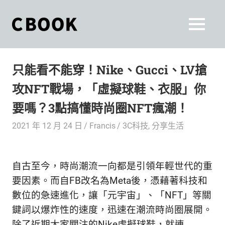
Skip
to
CBOOK
MENU
content
CBOOK-
「Your
和
Colorful
只能看不能穿！Nike、Gucci、LV搶
World.」
你
CBOOK
攻NFT戰場，「虛擬球鞋、衣服」你
是
一
一
要嗎？3點搞懂時尚圈NFT瘋潮！
本
起
最
2021 年 12 月 24 日
Francis
3C科技
,
分享生活
貼
活
近
你/
出
自古至今，時尚潮流一向都是引領年輕世代的重
妳
生
要因素。而自FB改名為Meta後，憑藉著科技和
自
活
數位的急速進化，讓「元宇宙」、「NFT」等關
的
己
鍵詞以爆炸性的速度，迅速在潮流時尚圈展開。
雜
除了近期大家關注的Nike虛擬球鞋，就連
誌。