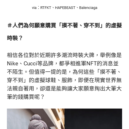
新
via：RTFKT、HAPEBEAST、Balenciaga
鮮
內
容，
＃人們為何願意購買「摸不著、穿不到」的虛擬
讓
獨
時裝？
一
無
二
相信各位對於近期許多潮流時裝大牌，舉例像是
的
Nike、Cucci等品牌，都爭相進軍NFT的消息並
你
不陌生。但值得一提的是，為何這些「摸不著、
和
CBOOK
穿不到」的虛擬球鞋、服飾，即便在現實世界無
一
法親自著用，卻還是能夠讓大家願意掏出大筆大
起
筆的錢購買呢？
找
到
專
屬
的