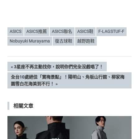
ASICS
ASICS推薦
ASICS聯名
ASICS鞋
F-LAGSTUF-F
Nobuyuki Murayama
復古球鞋
越野跑鞋
文
PREVIOUS
3星座不再主動找你，說明你們完全沒戲唱了！
POST:
NEXT
全台10處絕佳「賞梅景點」！陽明山、角板山行館、柳家梅
章
POST:
園雪白花海美到不行！
導
相關文章
覽