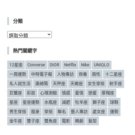
分類
分
類
熱門關鍵字
12星座
Converse
DIOR
Netflix
Nike
UNIQLO
一周運勢
中時電子報
人物專訪
保養
兩性
十二星座
名人說生活
唐綺陽
天秤座
天蠍座
女生穿搭
射手座
巨蟹座
彩妝
心理測驗
情感
愛情
戀愛
摩羯座
星座
星座運勢
水瓶座
減肥
牡羊座
獅子座
球鞋
男生穿搭
瘦身
穿搭
聯名
藝人專訪
處女座
運勢
金牛座
雙子座
雙魚座
電影
韓劇
髮型