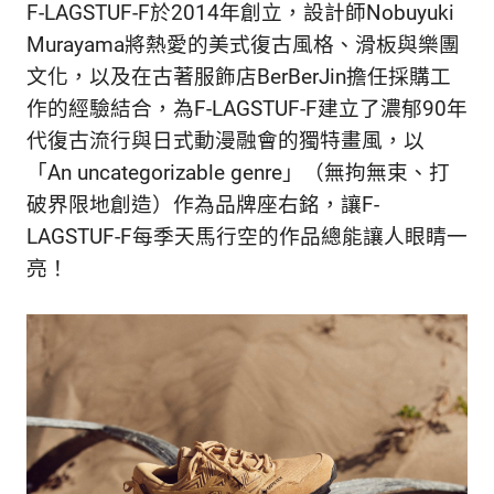
F-LAGSTUF-F於2014年創立，設計師Nobuyuki
新
鮮
Murayama將熱愛的美式復古風格、滑板與樂團
內
文化，以及在古著服飾店BerBerJin擔任採購工
容，
作的經驗結合，為F-LAGSTUF-F建立了濃郁90年
讓
獨
代復古流行與日式動漫融會的獨特畫風，以
一
「An uncategorizable genre」（無拘無束、打
無
破界限地創造）作為品牌座右銘，讓F-
二
的
LAGSTUF-F每季天馬行空的作品總能讓人眼睛一
你
亮！
和
CBOOK
一
起
找
到
專
屬
的