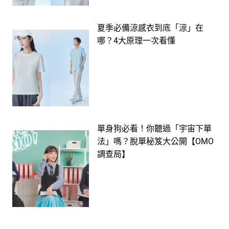
夏季必備涼感衣到底「涼」在
哪？4大原理一次看懂
單身狗必看！你聽過「宇宙下單
法」嗎？脫單秘笈大公開【OMO
調查局】