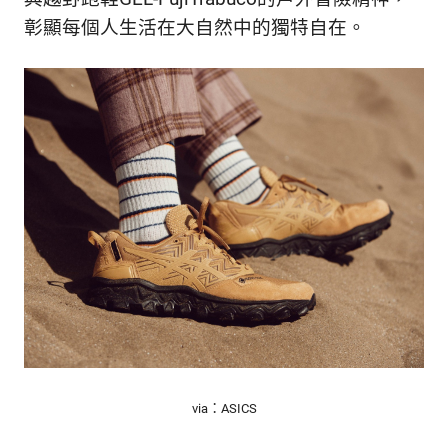
的
最
彰顯每個人生活在大自然中的獨特自在。
精
生
采
豐
活
富
的
態
時
尚
度
潮
流、
生
活
旅
遊、
兩
性
星
座、
via：ASICS
獵
奇