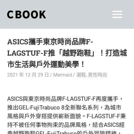
Skip
to
CBOOK
MENU
content
CBOOK-
「Your
和
Colorful
ASICS攜手東京時尚品牌F-
World.」
你
CBOOK
LAGSTUF-F推「越野跑鞋」！打造城
是
一
一
市生活與戶外運動美學！
本
起
最
2021 年 12 月 29 日
Mermaid
潮鞋
,
男性時尚
貼
活
近
你/
出
ASICS與東京時尚品牌F-LAGSTUF-F再度攜手，
妳
生
推出GEL-FujiTrabuco 8全新聯名系列，為城市
自
活
風格與戶外穿搭提供嶄新面貌。F-LAGSTUF-F秉
的
己
持不被任何事物拘束的品牌風格，結合ASICS經
雜
典越野跑鞋GEL-FujiTrabuco的戶外冒險精神，
誌。