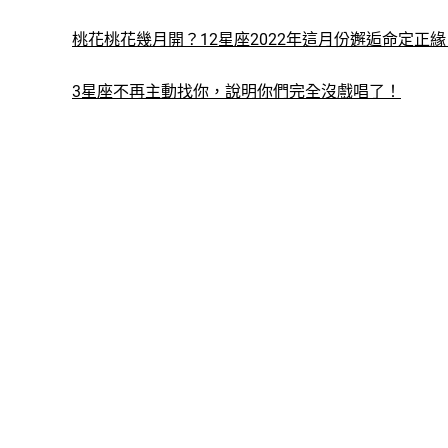
桃花桃花幾月開？12星座2022年這月份邂逅命定正緣
3星座不再主動找你，說明你們完全沒戲唱了！