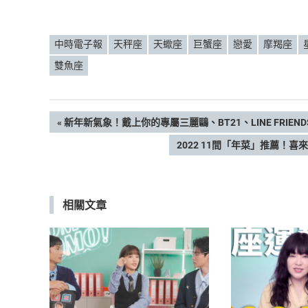
中時電子報
天秤座
天蠍座
巨蟹座
戀愛
摩羯座
雙魚座
文
PREVIOUS
新年新氣象！戴上你的專屬三麗鷗、BT21、LINE FRIE
POST:
NEXT
2022 11間「年菜」推薦
章
POST:
導
相關文章
覽