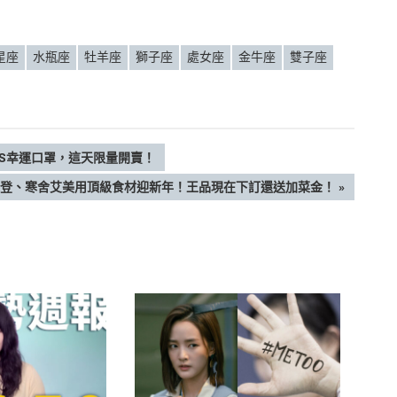
星座
水瓶座
牡羊座
獅子座
處女座
金牛座
雙子座
NDS幸運口罩，這天限量開賣！
！喜來登、寒舍艾美用頂級食材迎新年！王品現在下訂還送加菜金！