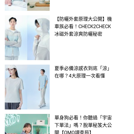
【防曬外套原理大公開】機
車族必看！CHECK2CHECK
冰磁外套涼爽防曬秘密
夏季必備涼感衣到底「涼」
在哪？4大原理一次看懂
單身狗必看！你聽過「宇宙
下單法」嗎？脫單秘笈大公
開【OMO調查局】