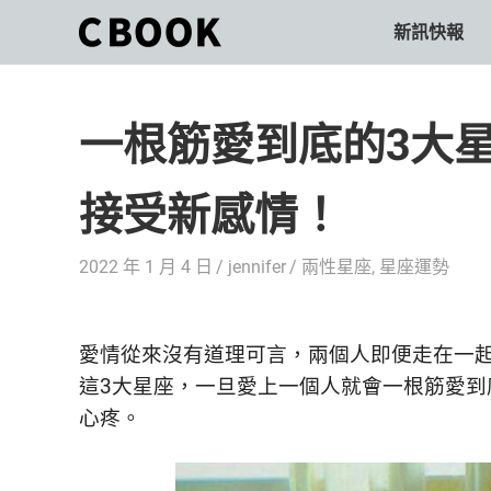
Skip
新訊快報
CBOOK
to
CBOOK-
content
「Your
和
Colorful
一根筋愛到底的3大
World.」
你
CBOOK
是
一
接受新感情！
一
本
起
最
2022 年 1 月 4 日
jennifer
兩性星座
,
星座運勢
貼
活
近
你/
出
妳
愛情從來沒有道理可言，兩個人即便走在一
生
自
這3大星座，一旦愛上一個人就會一根筋愛
活
心疼。
的
己
雜
誌。
的
最