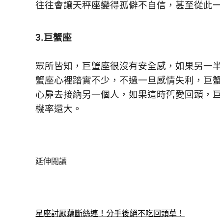
活
往往會讓天秤座變得孤僻不自信，甚至從此
態
度。
3.巨蟹座
眾所皆知，巨蟹座很沒有安全感，如果另一
蟹座心裡踏實不少，不過一旦感情失利，巨
心扉去接納另一個人，如果這時舊愛回頭，
機率還大。
延伸閱讀
星座討厭藕斷絲連！分手後絕不吃回頭草！