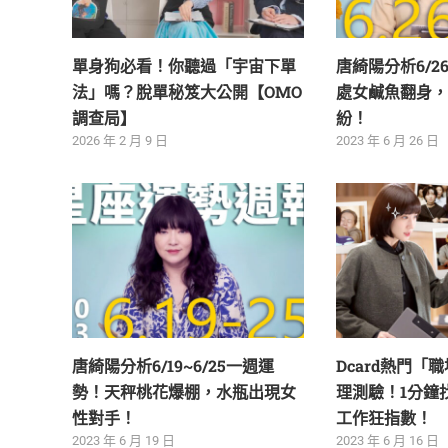
單身狗必看！你聽過「宇宙下單
唐綺陽分析6/2
法」嗎？脫單秘笈大公開【OMO
處女鹹魚翻身，
調查局】
紛！
2026 年 2 月 9 日
2023 年 6 月 26 日
唐綺陽分析6/19~6/25一週運
Dcard熱門「
勢！天秤桃花爆棚，水瓶出現女
理測驗！1分鐘
性對手！
工作狂指數！
2023 年 6 月 19 日
2023 年 6 月 16 日