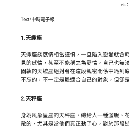
鮮
via：
內
容，
Text/中時電子報
讓
獨
一
1.天蠍座
無
二
天蠍座談感情相當謹慎，一旦陷入戀愛就會
的
你
見的感情，甚至不能稱之為愛情，自己也無
和
固執的天蠍座絕對會在這段親密關係中耗到
CBOOK
不忘的，不一定是最適合自己的對象，但卻
一
起
找
2.天秤座
到
專
屬
身為風象星座的天秤座，總給人一種灑脫、
的
敵的，尤其是當他們真正動了心，對於那段
生