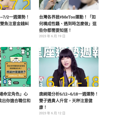
6~7/2一週運勢！
台灣各界掀#MeToo運動！「如
雙魚注意金錢糾
何構成性騷、遇到時怎麼做」這
些你都需要知道！
2023 年 6 月 19 日
職場命定角色」心
唐綺陽分析6/12~6/18一週運勢！
找出你適合職位和
雙子遇貴人升官，天秤注意健
康！
2023 年 6 月 12 日