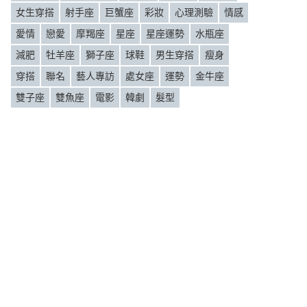
女生穿搭
射手座
巨蟹座
彩妝
心理測驗
情感
愛情
戀愛
摩羯座
星座
星座運勢
水瓶座
減肥
牡羊座
獅子座
球鞋
男生穿搭
瘦身
穿搭
聯名
藝人專訪
處女座
運勢
金牛座
雙子座
雙魚座
電影
韓劇
髮型