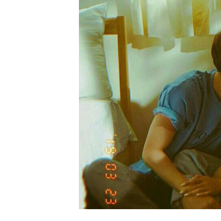
精
生
采
豐
活
富
的
態
時
尚
度
潮
流、
生
活
旅
遊、
兩
性
星
座、
獵
奇
新