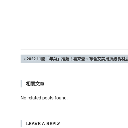
鮮
內
容，
讓
獨
一
無
二
的
文
PREVIOUS
2022 11間「年菜」推薦！喜來登、寒舍艾美用頂級食
你
POST:
和
章
CBOOK
一
相關文章
導
起
找
覽
No related posts found.
到
專
屬
的
LEAVE A REPLY
生