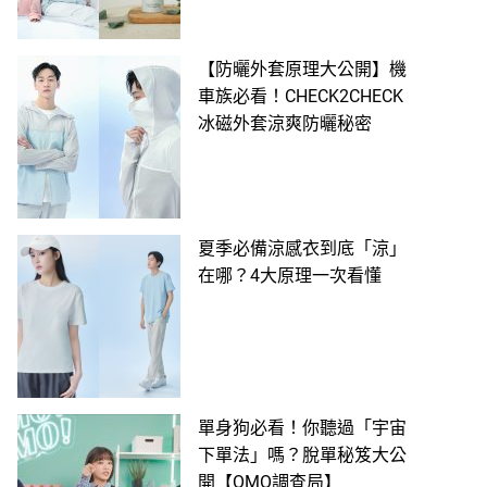
【防曬外套原理大公開】機
車族必看！CHECK2CHECK
冰磁外套涼爽防曬秘密
夏季必備涼感衣到底「涼」
在哪？4大原理一次看懂
單身狗必看！你聽過「宇宙
下單法」嗎？脫單秘笈大公
開【OMO調查局】