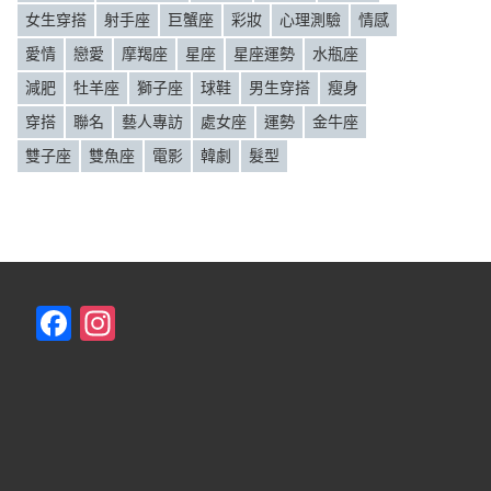
女生穿搭
射手座
巨蟹座
彩妝
心理測驗
情感
愛情
戀愛
摩羯座
星座
星座運勢
水瓶座
減肥
牡羊座
獅子座
球鞋
男生穿搭
瘦身
穿搭
聯名
藝人專訪
處女座
運勢
金牛座
雙子座
雙魚座
電影
韓劇
髮型
F
In
a
st
c
a
e
gr
b
a