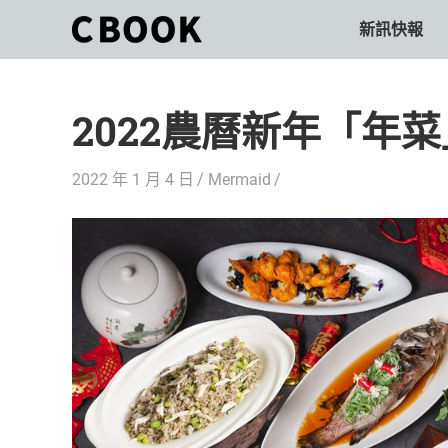
Skip
新訊快報
CBOOK
to
CBOOK-
content
「Your
和
Colorful
2022農曆新年「年菜」
World.」
你
CBOOK
是
一
2022 年 1 月 4 日
Mermaid
一
本
起
最
貼
活
近
你/
出
妳
生
自
活
的
己
雜
誌。
的
最