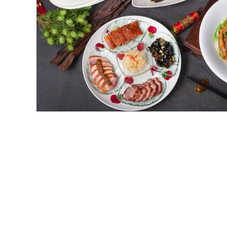
精
生
采
豐
活
富
的
態
時
尚
度
潮
流、
生
活
旅
遊、
兩
性
星
座、
獵
奇
新