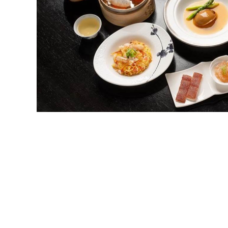
精
生
采
豐
活
富
的
態
時
尚
度
潮
流、
生
活
旅
遊、
兩
性
星
座、
獵
奇
新