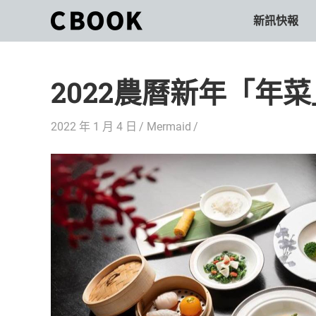
Skip
新訊快報
CBOOK
to
CBOOK-
content
「Your
和
Colorful
2022農曆新年「年菜
World.」
你
CBOOK
是
一
2022 年 1 月 4 日
Mermaid
一
本
起
最
貼
活
近
你/
出
妳
生
自
活
的
己
雜
誌。
的
最