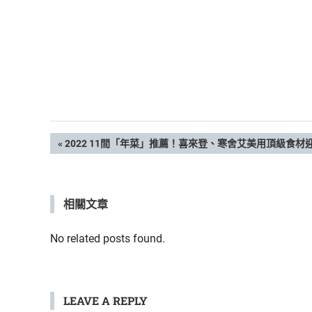
鮮
內
容，
讓
獨
一
無
二
的
文
PREVIOUS
2022 11間「年菜」推薦！喜來登、寒舍艾美用頂級食
你
POST:
和
章
CBOOK
一
相關文章
導
起
找
覽
No related posts found.
到
專
屬
的
LEAVE A REPLY
生