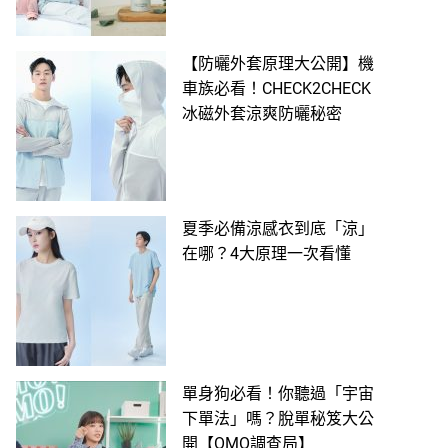
【防曬外套原理大公開】機
車族必看！CHECK2CHECK
冰磁外套涼爽防曬秘密
夏季必備涼感衣到底「涼」
在哪？4大原理一次看懂
單身狗必看！你聽過「宇宙
下單法」嗎？脫單秘笈大公
開【OMO調查局】