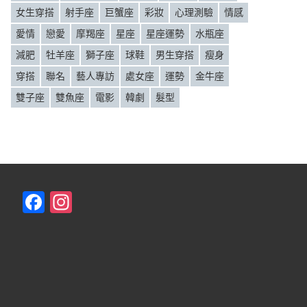
女生穿搭
射手座
巨蟹座
彩妝
心理測驗
情感
愛情
戀愛
摩羯座
星座
星座運勢
水瓶座
減肥
牡羊座
獅子座
球鞋
男生穿搭
瘦身
穿搭
聯名
藝人專訪
處女座
運勢
金牛座
雙子座
雙魚座
電影
韓劇
髮型
F
In
a
st
c
a
e
gr
b
a