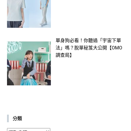
單身狗必看！你聽過「宇宙下單
法」嗎？脫單秘笈大公開【OMO
調查局】
分類