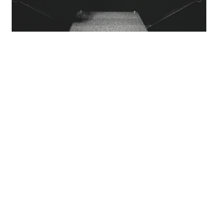
的
最
精
生
采
豐
活
富
的
態
時
尚
度
潮
流、
生
活
旅
遊、
兩
性
星
座、
獵
奇