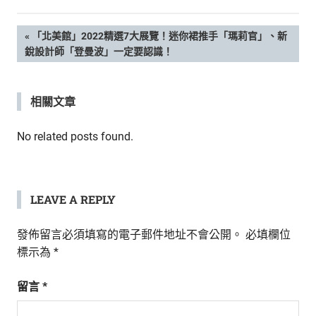
新
鮮
文
PREVIOUS
「北美館」2022精選7大展覽！迷你裙推手「瑪莉官」、新
內
POST:
銳設計師「登曼波」一定要認識！
容，
章
讓
獨
導
相關文章
一
無
覽
二
No related posts found.
的
你
和
CBOOK
LEAVE A REPLY
一
起
發佈留言必須填寫的電子郵件地址不會公開。
必填欄位
找
標示為
*
到
專
留言
*
屬
的