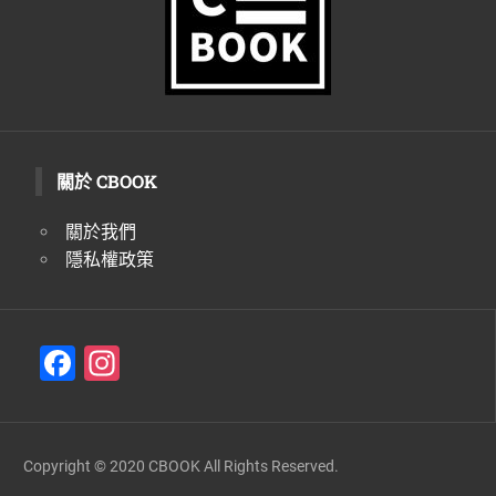
關於 CBOOK
關於我們
隱私權政策
F
In
a
st
c
a
e
gr
Copyright © 2020 CBOOK All Rights Reserved.