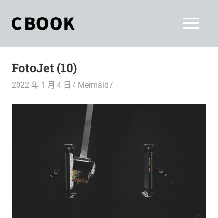
Skip
to
CBOOK
MENU
content
CBOOK-
「Your
和
Colorful
FotoJet (10)
World.」
你
CBOOK
2022 年 1 月 4 日
Mermaid
是
一
一
本
起
最
貼
活
近
你/
出
妳
生
自
活
的
己
雜
誌。