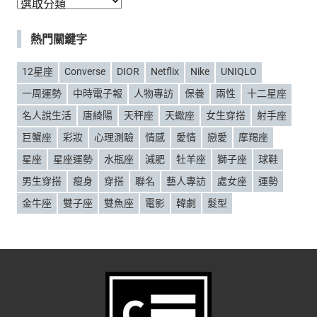
分
類
熱門關鍵字
12星座
Converse
DIOR
Netflix
Nike
UNIQLO
一周運勢
中時電子報
人物專訪
保養
兩性
十二星座
名人說生活
唐綺陽
天秤座
天蠍座
女生穿搭
射手座
巨蟹座
彩妝
心理測驗
情感
愛情
戀愛
摩羯座
星座
星座運勢
水瓶座
減肥
牡羊座
獅子座
球鞋
男生穿搭
瘦身
穿搭
聯名
藝人專訪
處女座
運勢
金牛座
雙子座
雙魚座
電影
韓劇
髮型