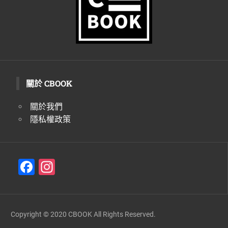
關於 CBOOK
關於我們
隱私權政策
F
In
a
st
c
a
e
gr
Copyright © 2020 CBOOK All Rights Reserved.