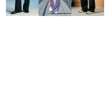
的
最
精
生
采
豐
活
富
的
態
時
尚
度
潮
流、
生
活
旅
遊、
兩
性
星
座、
獵
奇