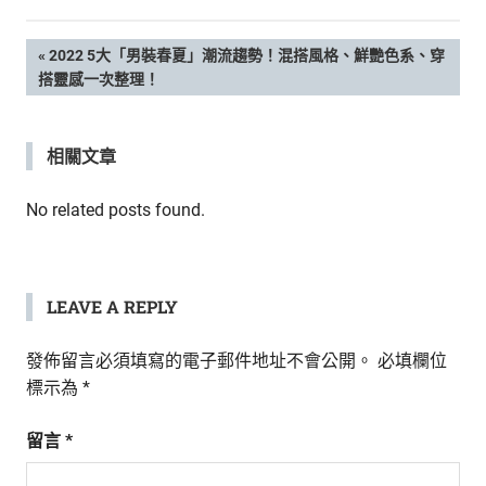
新
鮮
文
PREVIOUS
2022 5大「男裝春夏」潮流趨勢！混搭風格、鮮艷色系、穿
內
POST:
搭靈感一次整理！
容，
章
讓
獨
導
相關文章
一
無
覽
二
No related posts found.
的
你
和
CBOOK
LEAVE A REPLY
一
起
發佈留言必須填寫的電子郵件地址不會公開。
必填欄位
找
標示為
*
到
專
留言
*
屬
的