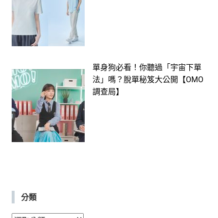
單身狗必看！你聽過「宇宙下單
法」嗎？脫單秘笈大公開【OMO
調查局】
分類