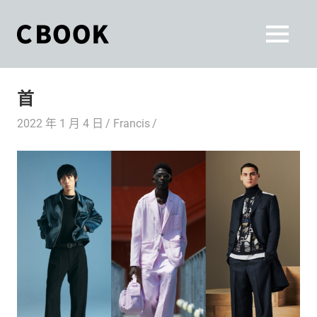
Skip
to
CBOOK
MENU
content
CBOOK-
「Your
和
Colorful
首
World.」
你
CBOOK
2022 年 1 月 4 日
Francis
是
一
一
本
起
最
貼
活
近
你/
出
妳
生
自
活
的
己
雜
誌。