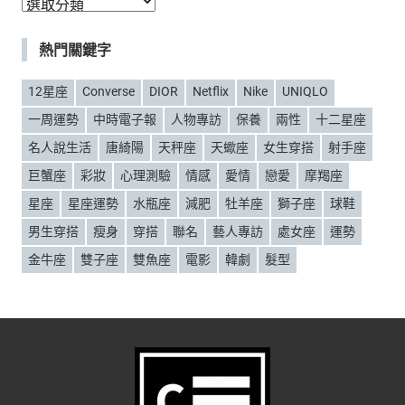
分
類
熱門關鍵字
12星座
Converse
DIOR
Netflix
Nike
UNIQLO
一周運勢
中時電子報
人物專訪
保養
兩性
十二星座
名人說生活
唐綺陽
天秤座
天蠍座
女生穿搭
射手座
巨蟹座
彩妝
心理測驗
情感
愛情
戀愛
摩羯座
星座
星座運勢
水瓶座
減肥
牡羊座
獅子座
球鞋
男生穿搭
瘦身
穿搭
聯名
藝人專訪
處女座
運勢
金牛座
雙子座
雙魚座
電影
韓劇
髮型