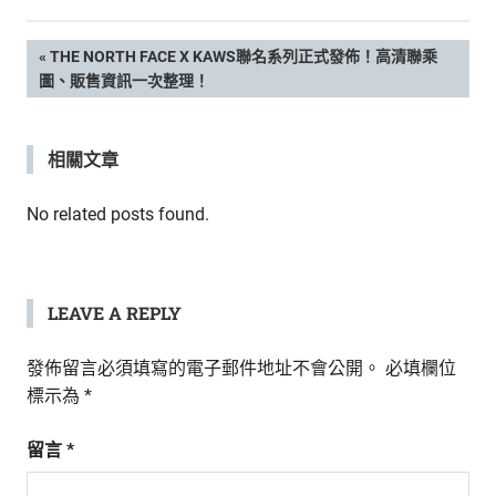
新
鮮
文
PREVIOUS
THE NORTH FACE X KAWS聯名系列正式發佈！高清聯乘
內
POST:
圖、販售資訊一次整理！
容，
章
讓
獨
導
相關文章
一
無
覽
二
No related posts found.
的
你
和
CBOOK
LEAVE A REPLY
一
起
發佈留言必須填寫的電子郵件地址不會公開。
必填欄位
找
標示為
*
到
專
留言
*
屬
的