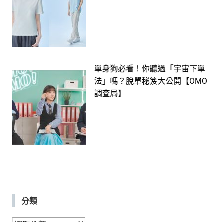
單身狗必看！你聽過「宇宙下單
法」嗎？脫單秘笈大公開【OMO
調查局】
分類