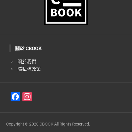
關於 CBOOK
關於我們
隱私權政策
F
In
a
st
c
a
e
gr
Copyright © 2020 CBOOK All Rights Reserved.