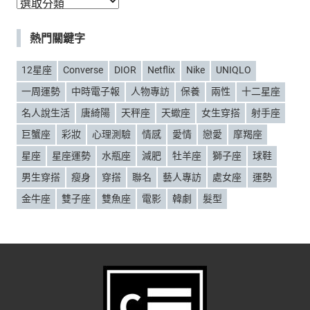
分
類
熱門關鍵字
12星座
Converse
DIOR
Netflix
Nike
UNIQLO
一周運勢
中時電子報
人物專訪
保養
兩性
十二星座
名人說生活
唐綺陽
天秤座
天蠍座
女生穿搭
射手座
巨蟹座
彩妝
心理測驗
情感
愛情
戀愛
摩羯座
星座
星座運勢
水瓶座
減肥
牡羊座
獅子座
球鞋
男生穿搭
瘦身
穿搭
聯名
藝人專訪
處女座
運勢
金牛座
雙子座
雙魚座
電影
韓劇
髮型