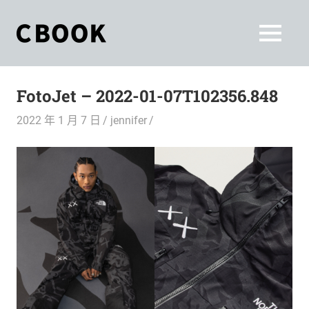
Skip
to
CBOOK
MENU
content
CBOOK-
「Your
和
Colorful
FotoJet – 2022-01-07T102356.848
World.」
你
CBOOK
2022 年 1 月 7 日
jennifer
是
一
一
本
起
最
貼
活
近
你/
出
妳
生
自
活
的
己
雜
誌。