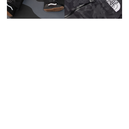
的
最
精
生
采
豐
活
富
的
態
時
尚
度
潮
流、
生
活
旅
遊、
兩
性
星
座、
獵
奇