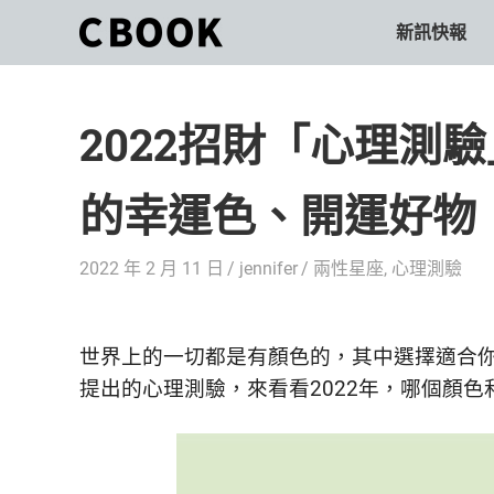
Skip
新訊快報
CBOOK
to
CBOOK-
content
「Your
和
Colorful
2022招財「心理測
World.」
你
CBOOK
是
一
的幸運色、開運好物
一
本
起
最
2022 年 2 月 11 日
jennifer
兩性星座
,
心理測驗
貼
活
近
你/
出
妳
世界上的一切都是有顏色的，其中選擇適合你的
生
自
提出的心理測驗，來看看2022年，哪個顏
活
的
己
雜
誌。
的
最