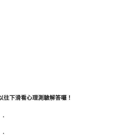
以往下滑看心理測驗解答囉！
.
.