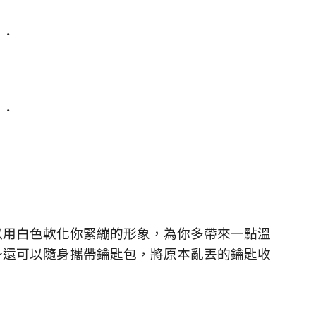
.
.
以用白色軟化你緊繃的形象，為你多帶來一點溫
～還可以隨身攜帶鑰匙包，將原本亂丟的鑰匙收