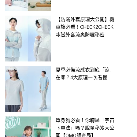
【防曬外套原理大公開】機
車族必看！CHECK2CHECK
冰磁外套涼爽防曬秘密
夏季必備涼感衣到底「涼」
在哪？4大原理一次看懂
單身狗必看！你聽過「宇宙
下單法」嗎？脫單秘笈大公
開【OMO調查局】