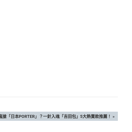
搶「日本PORTER」？一針入魂「吉田包」5大熱賣款推薦！