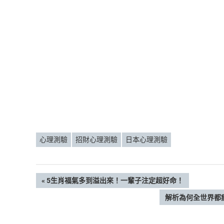
心理測驗
招財心理測驗
日本心理測驗
文
PREVIOUS
5生肖福氣多到溢出來！一輩子注定超好命！
POST:
NEXT
解析為何全世界都瘋
章
POST: