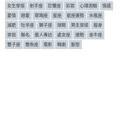
女生穿搭
射手座
巨蟹座
彩妝
心理測驗
情感
愛情
戀愛
摩羯座
星座
星座運勢
水瓶座
減肥
牡羊座
獅子座
球鞋
男生穿搭
瘦身
穿搭
聯名
藝人專訪
處女座
運勢
金牛座
雙子座
雙魚座
電影
韓劇
髮型