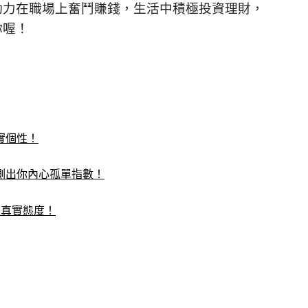
動力在職場上奮鬥賺錢，生活中積極投資理財，
你喔！
實個性！
測出你內心孤單指數！
的真實態度！