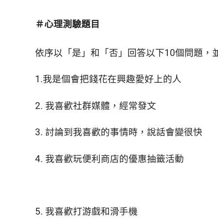
鮮
內
＃心理測驗題目
容，
讓
獨
依序以「是」和「否」回答以下10個問題，
一
無
1.我是個會把錢花在興趣愛好上的人
二
的
你
2. 我喜歡社群媒體，經常發文
和
CBOOK
3. 討論到我喜歡的事情時，說話會變很快
一
起
找
4. 我喜歡玩便利商店的優惠抽籤活動
到
專
屬
的
生
5. 我喜歡打游戲和滑手機