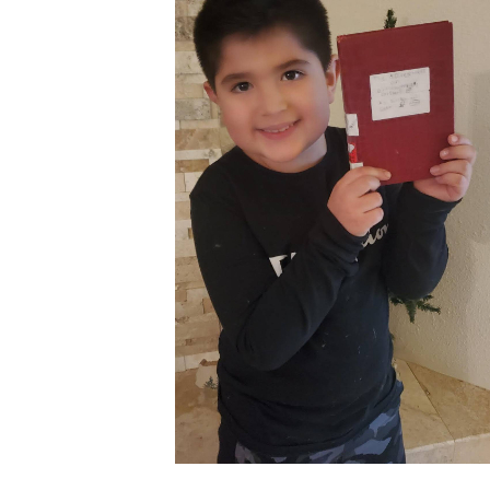
精
生
采
豐
活
富
的
態
時
尚
度
潮
流、
生
活
旅
遊、
兩
性
星
座、
獵
奇
新