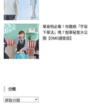
單身狗必看！你聽過「宇宙
下單法」嗎？脫單秘笈大公
開【OMO調查局】
分類
分