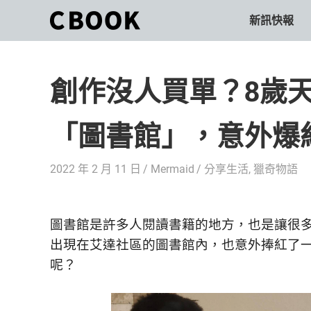
Skip
新訊快報
CBOOK
to
CBOOK-
content
「Your
和
Colorful
創作沒人買單？8歲
World.」
你
CBOOK
是
一
「圖書館」，意外爆
一
本
起
最
2022 年 2 月 11 日
Mermaid
分享生活
,
獵奇物語
貼
活
近
你/
出
妳
圖書館是許多人閱讀書籍的地方，也是讓很
生
自
出現在艾達社區的圖書館內，也意外捧紅了一
活
呢？
的
己
雜
誌。
的
最