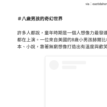
鮮
via：eastidahon
內
容，
＃八歲男孩的奇幻世界
讓
獨
一
許多人都說，童年時期是一個人想像力最發
無
都在上演。一位來自美國的8歲小男孩赫爾
二
的
本、小說，靠著無窮想像打造出有溫度與歡
你
和
CBOOK
一
起
找
到
專
屬
的
生