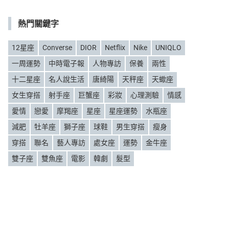
類
熱門關鍵字
12星座
Converse
DIOR
Netflix
Nike
UNIQLO
一周運勢
中時電子報
人物專訪
保養
兩性
十二星座
名人說生活
唐綺陽
天秤座
天蠍座
女生穿搭
射手座
巨蟹座
彩妝
心理測驗
情感
愛情
戀愛
摩羯座
星座
星座運勢
水瓶座
減肥
牡羊座
獅子座
球鞋
男生穿搭
瘦身
穿搭
聯名
藝人專訪
處女座
運勢
金牛座
雙子座
雙魚座
電影
韓劇
髮型