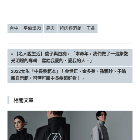
台中
平價燒肉
最肉
燒肉餐酒館
王品
文
PREVIOUS
【名人說生活】傻子與白痴，「本命年，我們做了一張象徵
POST:
光明燈的專輯。寫給我愛的、愛我的人。」
章
NEXT
2022女生「中長髮範本」！金世正、金多美、孫藝珍、子瑜
POST:
親自示範，可鹽可甜中長髮超好看！
導
覽
相關文章