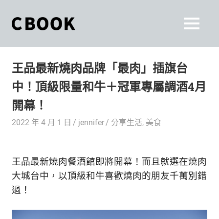
Skip
to
CBOOK
MENU
content
CBOOK-
「Your
和
Colorful
王品最新燒肉品牌「最肉」插旗台
World.」
你
CBOOK
中！頂級限量和牛＋冠軍專屬調酒4月
是
一
一
開幕！
本
起
最
2022 年 4 月 1 日
jennifer
分享生活
,
美食
貼
活
近
你/
出
王品最新燒肉餐酒館即將開幕！而且就選在燒肉
妳
生
大城台中，以頂級和牛喜歡燒肉的朋友千萬別錯
自
活
過！
的
己
雜
誌。