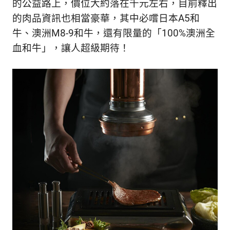
的公益路上，價位大約落在千元左右，目前釋出
新
鮮
的肉品資訊也相當豪華，其中必嚐日本A5和
內
牛、澳洲M8-9和牛，還有限量的「100%澳洲全
容，
血和牛」，讓人超級期待！
讓
獨
一
無
二
的
你
和
CBOOK
一
起
找
到
專
屬
的