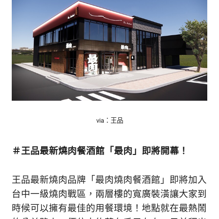
的
最
精
生
采
豐
活
富
的
態
時
尚
度
潮
流、
生
via：王品
活
旅
遊、
＃王品最新燒肉餐酒館「最肉」即將開幕！
兩
性
王品最新燒肉品牌「最肉燒肉餐酒館」即將加入
星
座、
台中一級燒肉戰區，兩層樓的寬廣裝潢讓大家到
獵
時候可以擁有最佳的用餐環境！地點就在最熱鬧
奇