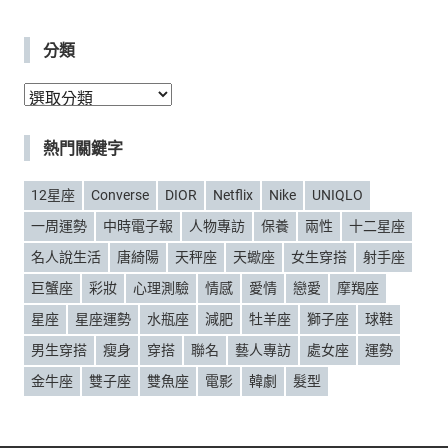
分類
分
類
熱門關鍵字
12星座
Converse
DIOR
Netflix
Nike
UNIQLO
一周運勢
中時電子報
人物專訪
保養
兩性
十二星座
名人說生活
唐綺陽
天秤座
天蠍座
女生穿搭
射手座
巨蟹座
彩妝
心理測驗
情感
愛情
戀愛
摩羯座
星座
星座運勢
水瓶座
減肥
牡羊座
獅子座
球鞋
男生穿搭
瘦身
穿搭
聯名
藝人專訪
處女座
運勢
金牛座
雙子座
雙魚座
電影
韓劇
髮型