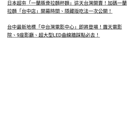
日本超夯「一蘭豚骨拉麵杯麵」這天台灣開賣！加碼一蘭
拉麵「台中店」開幕時間、隱藏版吃法一次公開！
台中最新地標「中台灣電影中心」即將登場！露天電影
院、9座影廳、超大型LED曲線牆踩點必去！