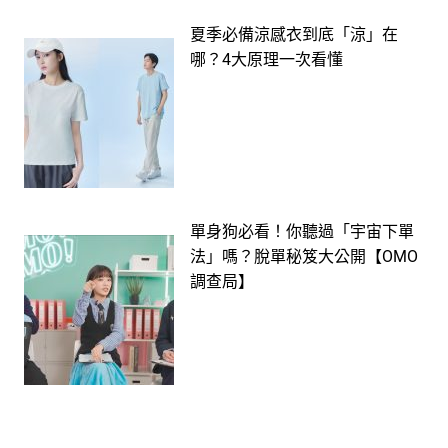
夏季必備涼感衣到底「涼」在
哪？4大原理一次看懂
單身狗必看！你聽過「宇宙下單
法」嗎？脫單秘笈大公開【OMO
調查局】