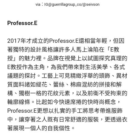
新
via：IG@guerrillagroup_co/@seivson
鮮
內
Professor.E
容，
讓
獨
2017年才成立的Professor.E還相當年輕，但因
一
著獨特的設計風格讓許多人馬上淪陷在「E教
無
二
授」的魅力裡。品牌在視覺上以試圖探究真理的
的
E教授作為主角，為我們帶來對生活美學、各式
你
議題的探討。工藝上可見精緻浮華的頭飾、異材
和
CBOOK
質面料諸如緹花、蕾絲、棉麻混紡的拼接和解
一
構、獨樹一格的花紋元素，以及前衛不受拘束的
起
輪廓線條。比起如今快速席捲的快時尚概念，
找
到
Professor.E更想以扎實的手工將思考帶進服飾
專
中，讓穿著之人既有日常舒適的服裝，更透過衣
屬
著展現一個人的自我個性。
的