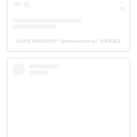
LUSIVE WORKSHOP（@lusiveworkshop）分享的貼文