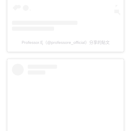
Professor.Ę（@professore_official）分享的貼文