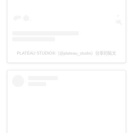
PLATEAU STUDIO®（@plateau_studio）分享的貼文