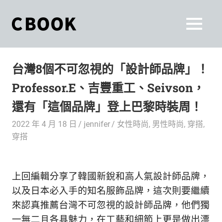
Skip
to
CBOOK
MENU
content
CBOOK-
「Your
和
Colorful
台灣8個不可忽視的「設計師品牌」！
World.」
你
CBOOK
Professor.E、吉豐重工、Seivson，
是
一
一
還有「這個品牌」登上巴黎時裝周！
本
起
最
2022 年 4 月 18 日
jennifer
女性時尚
,
男性時尚
,
穿搭
,
貼
活
穿搭
近
你/
出
妳
上回編輯分享了韓國新銳和高人氣設計師品牌，
生
自
活
以及日本必入手的知名服飾品牌，這次則要繼續
的
己
來認真推薦台灣不可忽視的設計師品牌，他們獨
雜
一無二且各具魅力，在工藝和細節上更是做出漂
誌。