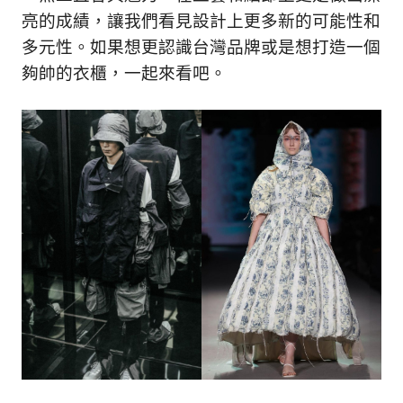
的
最
亮的成績，讓我們看見設計上更多新的可能性和
精
生
多元性。如果想更認識台灣品牌或是想打造一個
采
夠帥的衣櫃，一起來看吧。
豐
活
富
的
態
時
尚
度
潮
流、
生
活
旅
遊、
兩
性
星
座、
獵
奇