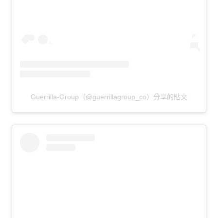
Guerrilla-Group（@guerrillagroup_co）分享的貼文