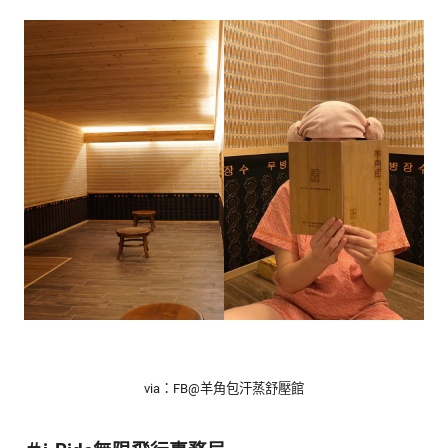
via：FB@羊角包汗蒸舒壓館