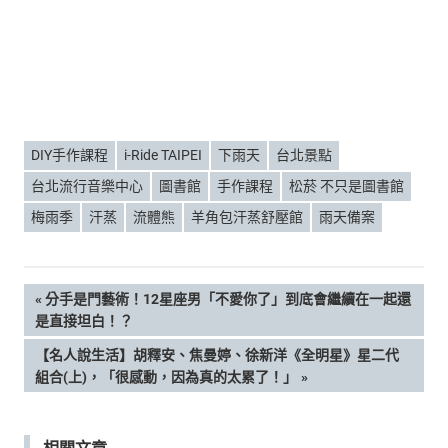
DIY手作課程
i-Ride TAIPEI
下雨天
台北景點
台北流行音樂中心
圖書館
手作課程
松菸 不只是圖書館
梅雨季
汗蒸
流體熊
羊角包汗蒸舒壓館
雨天備案
文
PREVIOUS
分手是門藝術！12星座男「不愛你了」到底會繼續在一起還
POST:
是直接坦白！？
章
NEXT
【名人說生活】胡釋安、焦曼婷、徐新洋《全明星》星二代
POST:
組合(上)，「很感動，因為真的太累了！」
導
覽
相關文章