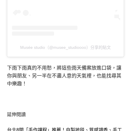
Musée studio（@musee_studioooo）分享的貼文
下雨下雨真的不用愁，將這些雨天備案放進口袋，讓
你與朋友、另一半在不盡人意的天氣裡，也能找尋其
中樂趣！
延伸閱讀
台北8間「手作課程」推薦！自製地毯、質感調香、手工