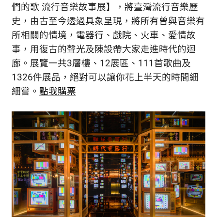
新
們的歌 流行音樂故事展】，將臺灣流行音樂歷
鮮
史，由古至今透過具象呈現，將所有曾與音樂有
內
所相關的情境，電器行、戲院、火車、愛情故
容，
讓
事，用復古的聲光及陳設帶大家走進時代的迴
獨
廊。展覽一共3層樓、12展區、111首歌曲及
一
1326件展品，絕對可以讓你花上半天的時間細
無
細嘗。
點我購票
二
的
你
和
CBOOK
一
起
找
到
專
屬
的