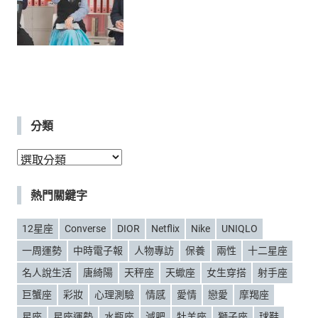
分類
分
類
熱門關鍵字
12星座
Converse
DIOR
Netflix
Nike
UNIQLO
一周運勢
中時電子報
人物專訪
保養
兩性
十二星座
名人說生活
唐綺陽
天秤座
天蠍座
女生穿搭
射手座
巨蟹座
彩妝
心理測驗
情感
愛情
戀愛
摩羯座
星座
星座運勢
水瓶座
減肥
牡羊座
獅子座
球鞋