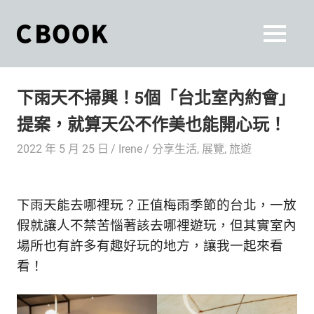
Skip
to
CBOOK
MENU
content
CBOOK-
「Your
和
Colorful
下雨天不掃興！5個「台北室內約會」
World.」
你
CBOOK
提案，就算天公不作美也能開心玩！
是
一
一
2022 年 5 月 25 日
Irene
分享生活
,
展覽
,
旅遊
本
起
最
貼
活
下雨天能去哪裡玩？正值梅雨季節的台北，一放
近
你/
出
假就讓人不禁苦惱著該去哪裡遊玩，但其實室內
妳
場所也有許多有趣好玩的地方，讓我一起來看
生
自
看！
活
的
己
雜
誌。