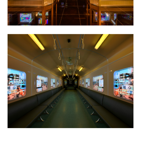
生
活
態
度。