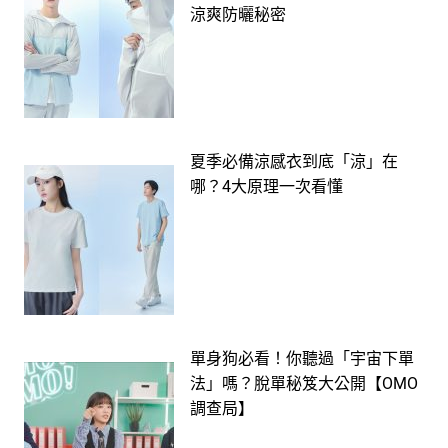
涼爽防曬秘密
夏季必備涼感衣到底「涼」在
哪？4大原理一次看懂
單身狗必看！你聽過「宇宙下單
法」嗎？脫單秘笈大公開【OMO
調查局】