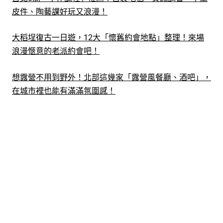
皮件、陶藝課好玩又浪漫！
大稻埕復古一日遊，12大「懷舊約會地點」整理！來場
浪漫愜意的老派約會吧！
想露營不用到野外！北部這幾家「露營風餐廳、酒吧」，
在城市裡也能有滿滿氛圍感！