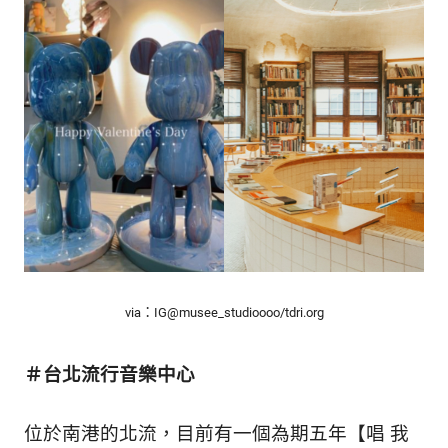
的
最
精
生
采
豐
活
富
的
態
時
尚
度
潮
流、
生
活
旅
遊、
via：IG@musee_studioooo/tdri.org
兩
性
星
＃台北流行音樂中心
座、
獵
位於南港的北流，目前有一個為期五年【唱 我
奇