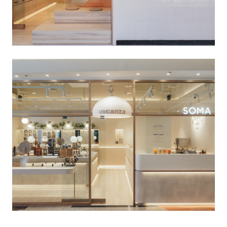
生
活
態
度。