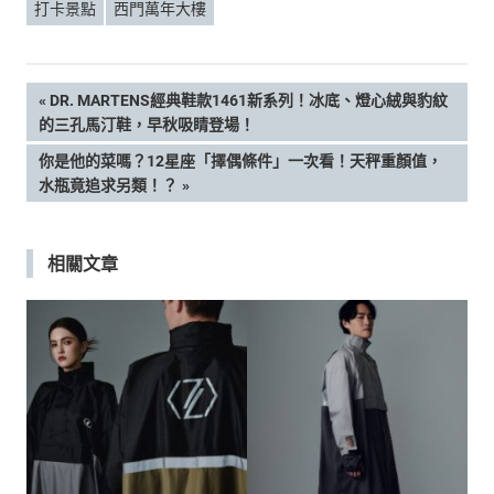
打卡景點
西門萬年大樓
文
PREVIOUS
DR. MARTENS經典鞋款1461新系列！冰底、燈心絨與豹紋
POST:
的三孔馬汀鞋，早秋吸睛登場！
章
NEXT
你是他的菜嗎？12星座「擇偶條件」一次看！天秤重顏值，
POST:
水瓶竟追求另類！？
導
覽
相關文章