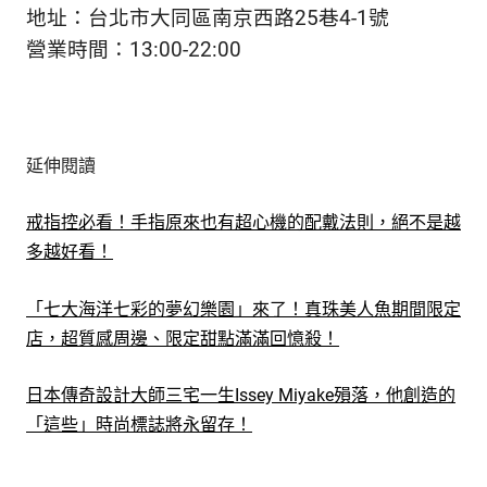
地址：台北市大同區南京西路25巷4-1號
營業時間：13:00-22:00
延伸閱讀
戒指控必看！手指原來也有超心機的配戴法則，絕不是越
多越好看！
「七大海洋七彩的夢幻樂園」來了！真珠美人魚期間限定
店，超質感周邊、限定甜點滿滿回憶殺！
日本傳奇設計大師三宅一生Issey Miyake殞落，他創造的
「這些」時尚標誌將永留存！