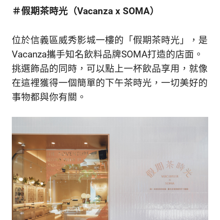
新
＃假期茶時光（Vacanza x SOMA）
鮮
內
容，
位於信義區威秀影城一樓的「假期茶時光」，是
讓
Vacanza攜手知名飲料品牌SOMA打造的店面。
獨
挑選飾品的同時，可以點上一杯飲品享用，就像
一
無
在這裡獲得一個簡單的下午茶時光，一切美好的
二
事物都與你有關。
的
你
和
CBOOK
一
起
找
到
專
屬
的