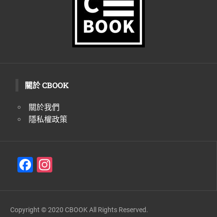
關於 CBOOK
關於我們
隱私權政策
F
In
a
st
c
a
e
gr
Copyright © 2020 CBOOK All Rights Reserved.