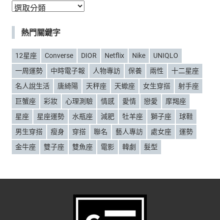
分
類
熱門關鍵字
12星座
Converse
DIOR
Netflix
Nike
UNIQLO
一周運勢
中時電子報
人物專訪
保養
兩性
十二星座
名人說生活
唐綺陽
天秤座
天蠍座
女生穿搭
射手座
巨蟹座
彩妝
心理測驗
情感
愛情
戀愛
摩羯座
星座
星座運勢
水瓶座
減肥
牡羊座
獅子座
球鞋
男生穿搭
瘦身
穿搭
聯名
藝人專訪
處女座
運勢
金牛座
雙子座
雙魚座
電影
韓劇
髮型