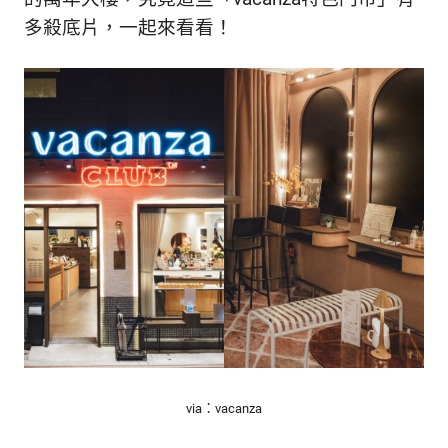
的
最
多殺底片，一起來看看！
精
生
采
豐
活
富
的
態
時
尚
度
潮
流、
生
活
旅
遊、
兩
性
星
座、
via：vacanza
獵
奇