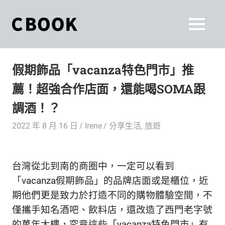
Skip
to
CBOOK
MENU
content
CBOOK-
「Your
和
Colorful
假期飾品「vacanza特色門市」推
World.」
你
CBOOK
薦！超強合作店面，還能喝SOMA跟
是
一
一
調酒！？
本
起
最
2022 年 8 月 16 日
Irene
分享生活
,
旅遊
貼
活
近
你/
出
台灣從北到南的商圈中，一定可以看到
妳
生
「vacanza假期飾品」的品牌店面或是櫃位，近
自
活
期他們更是致力於打造不同的購物體驗空間，不
的
己
僅攜手知名酒吧、飲料店，還改造了西門老字號
雜
的萬年大樓，究竟這些「vacanza特色門市」有
誌。