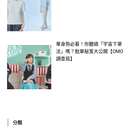
單身狗必看！你聽過「宇宙下單
法」嗎？脫單秘笈大公開【OMO
調查局】
分類