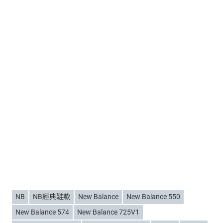
NB
NB經典鞋款
New Balance
New Balance 550
New Balance 574
New Balance 725V1