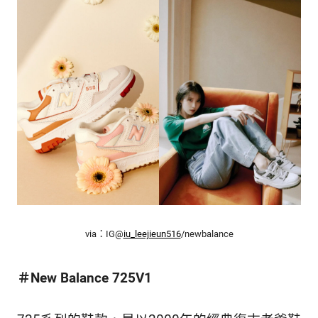
via：IG@
iu_leejieun516
/newbalance
＃New Balance 725V1