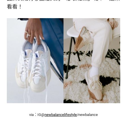
的
最
看看！
精
生
采
豐
活
富
的
態
時
尚
度
潮
流、
生
活
旅
遊、
兩
性
星
座、
via：IG@
newbalancelifestyle
/newbalance
獵
奇