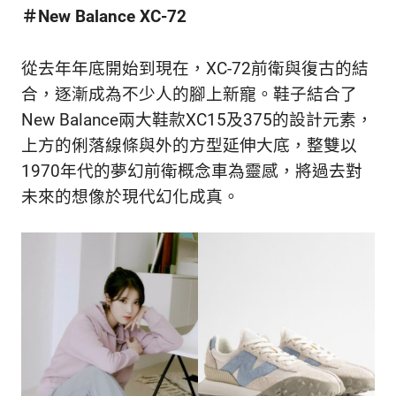
新
＃New Balance XC-72
鮮
內
從去年年底開始到現在，XC-72前衛與復古的結
容，
讓
合，逐漸成為不少人的腳上新寵。鞋子結合了
獨
New Balance兩大鞋款XC15及375的設計元素，
一
上方的俐落線條與外的方型延伸大底，整雙
以
無
二
1970年代的夢幻前衛概念車為靈感，將過去對
的
未來的想像於現代幻化成真。
你
和
CBOOK
一
起
找
到
專
屬
的