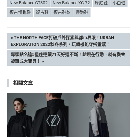
New Balance CT302
New Balance XC-72
厚底鞋
小白鞋
復古慢跑鞋
復古鞋
復古鞋款
慢跑鞋
文
PREVIOUS
THE NORTH FACE打破戶外探索與都市界限！URBAN
POST:
EXPLORATION 2022秋冬系列，玩轉機能穿搭靈感！
章
NEXT
專家點名這5星座連續71天好運不斷！趁現在行動，就有機會
POST:
被寵成大寶貝！
導
覽
相關文章