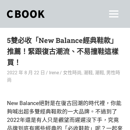
Skip
to
CBOOK
MENU
content
CBOOK-
「Your
和
Colorful
5雙必收「New Balance經典鞋款」
World.」
你
CBOOK
推薦！緊跟復古潮流、不易撞鞋這樣
是
一
一
買！
本
起
最
2022 年 8 月 22 日
Irene
女性時尚
,
潮鞋
,
潮鞋
,
男性時
貼
活
尚
近
你/
出
妳
New Balance絕對是在復古回潮的時代裡，你能
生
自
活
夠喊出超多雙經典鞋款的一大品牌。不過到了
的
己
2022年還是有人只是觀望而遲遲沒下手，究竟
雜
品牌到底有哪些經典的「必收鞋款」呢？一起來
誌。