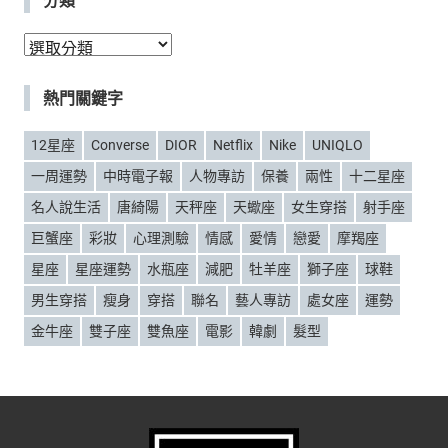
分
類
熱門關鍵字
12星座
Converse
DIOR
Netflix
Nike
UNIQLO
一周運勢
中時電子報
人物專訪
保養
兩性
十二星座
名人說生活
唐綺陽
天秤座
天蠍座
女生穿搭
射手座
巨蟹座
彩妝
心理測驗
情感
愛情
戀愛
摩羯座
星座
星座運勢
水瓶座
減肥
牡羊座
獅子座
球鞋
男生穿搭
瘦身
穿搭
聯名
藝人專訪
處女座
運勢
金牛座
雙子座
雙魚座
電影
韓劇
髮型