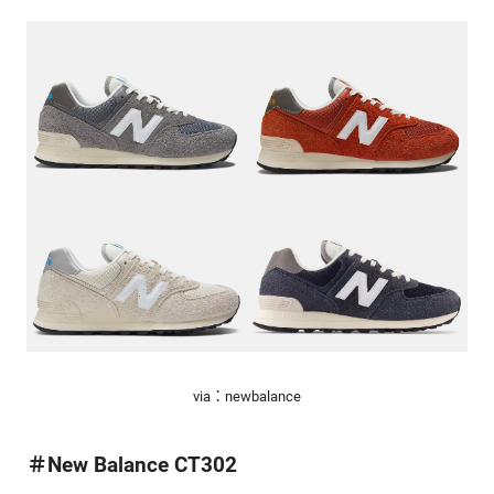
via：newbalance
＃New Balance CT302