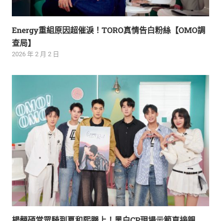
Energy重組原因超催淚！TORO真情告白粉絲【OMO調
查局】
2026 年 2 月 2 日
楊翹碩當眾騎到夏和熙腿上！黑白CP現場示範直接親