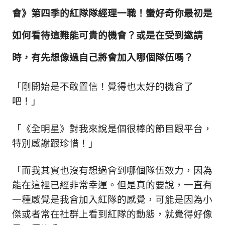
新
會》第四季的紅隊隊經理一職！蠻好奇你最初是
鮮
內
如何看待這難能可貴的機會？或是在受到邀請
容，
讓
時，有先想像過自己將會加入哪個隊伍嗎？
獨
一
無
「剛開始是不敢置信！覺得也太好的機會了
二
吧！」
的
你
和
「《全明星》對我來說是個很棒的節目跟平台，
CBOOK
特別感謝跟珍惜！」
一
起
「而我其實也沒有想過會到哪個隊伍效力，因為
找
到
能在這裡已經非常幸運。但是真的要說，一直有
專
一種感覺是我會加入紅隊的感覺，可能是因為小
屬
傑或者常在社群上看到紅隊的動態，就覺得好像
的