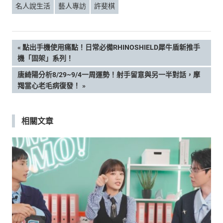
名人說生活
藝人專訪
許斐棋
文
PREVIOUS
點出手機使用痛點！日常必備RHINOSHIELD犀牛盾新推手
POST:
機「固架」系列！
章
NEXT
唐綺陽分析8/29~9/4一周運勢！射手留意與另一半對話，摩
POST:
羯當心老毛病復發！
導
覽
相關文章