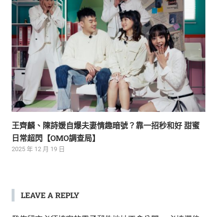
王齊麟、陳詩媛自爆夫妻情趣暗號？靠一招秒和好 甜蜜
日常超閃【OMO調查局】
2025 年 12 月 19 日
LEAVE A REPLY