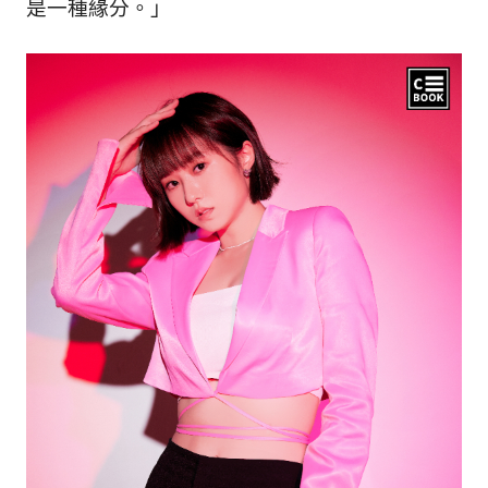
生
是一種緣分。」
活
態
度。