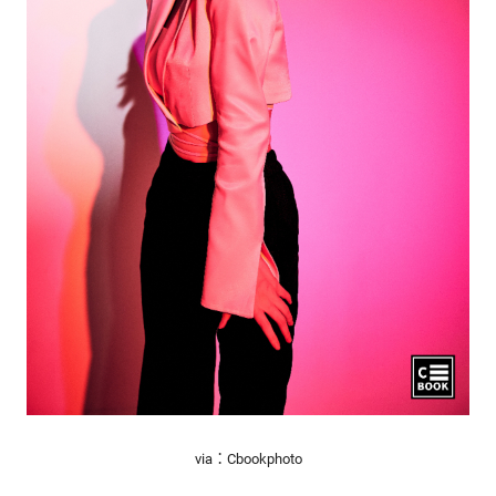
via：Cbookphoto