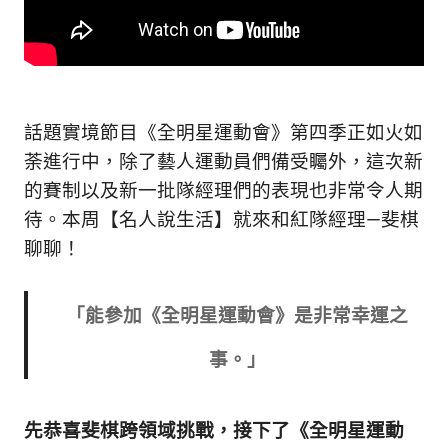
的
最
精
生
采
豐
活
富
的
態
話題實境節目《全明星運動會》第四季正如火如
時
荼進行中，除了藝人運動員們備受矚外，這次新
尚
度
的賽制以及新一批隊經理們的表現也非常令人期
潮
流、
待。本周【名人說生活】就來和紅隊經理—斐棋
生
聊聊！
活
旅
遊、
「能參加《全明星運動會》是非常幸運之
兩
性
事。」
星
座、
獵
先恭喜斐棋跨領域挑戰，接下了
《全明星運動
奇