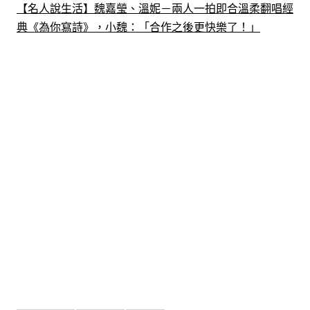
【名人說生活】魏嘉瑩、溫妮－兩人一拍即合溫柔翻唱經
典《為你寫詩》，小魏：「合作之後更快樂了！」