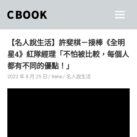
Skip
to
CBOOK
MENU
content
CBOOK-
「Your
和
Colorful
【名人說生活】許斐棋－接棒《全明
World.」
你
CBOOK
星4》紅隊經理「不怕被比較，每個人
是
一
一
都有不同的優點！」
本
起
最
2022 年 8 月 25 日
Irene
名人說生活
貼
活
近
你/
出
妳
生
自
活
的
己
雜
誌。