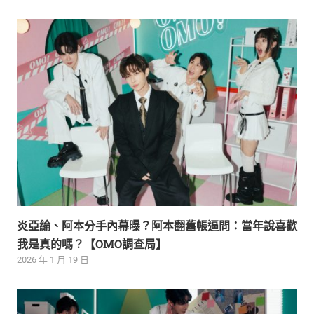
炎亞綸、阿本分手內幕曝？阿本翻舊帳逼問：當年說喜歡
我是真的嗎？【OMO調查局】
2026 年 1 月 19 日