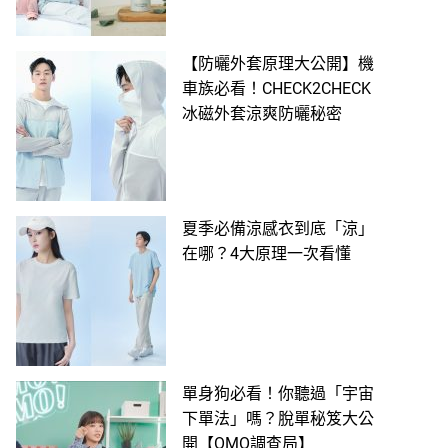
【防曬外套原理大公開】機
車族必看！CHECK2CHECK
冰磁外套涼爽防曬秘密
夏季必備涼感衣到底「涼」
在哪？4大原理一次看懂
單身狗必看！你聽過「宇宙
下單法」嗎？脫單秘笈大公
開【OMO調查局】