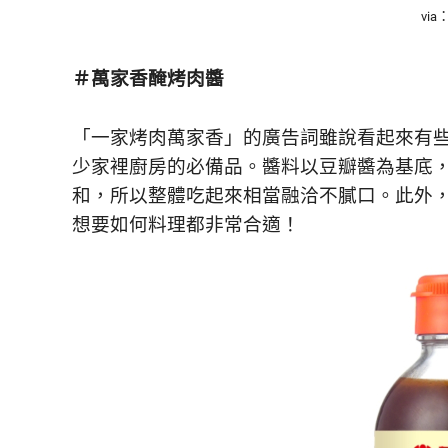
鮮
via：
內
容，
＃
萬家香醃烤肉醬
讓
獨
一
「一家烤肉萬家香」的廣告詞雖說看起來有
無
少家裡廚房的必備品。醬料以豆瓣醬為基底
二
的
和，所以整體吃起來相當融洽不膩口。此外
你
想要如何料理都非常合適！
和
CBOOK
一
起
找
到
專
屬
的
生