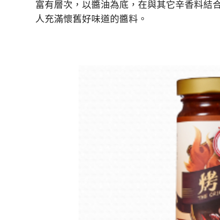
富有層次，以醬油為底，在與其它辛香料結
人充滿懷舊好味道的醬料。