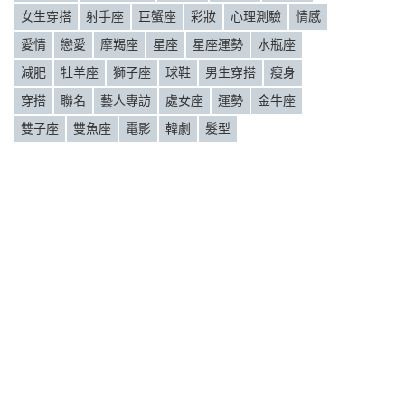
女生穿搭
射手座
巨蟹座
彩妝
心理測驗
情感
愛情
戀愛
摩羯座
星座
星座運勢
水瓶座
減肥
牡羊座
獅子座
球鞋
男生穿搭
瘦身
穿搭
聯名
藝人專訪
處女座
運勢
金牛座
雙子座
雙魚座
電影
韓劇
髮型