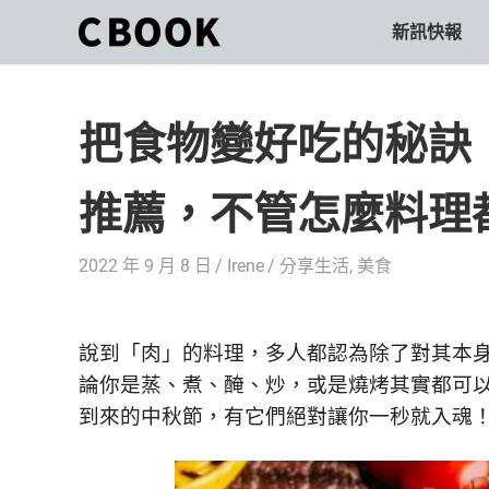
Skip
新訊快報
CBOOK
to
CBOOK-
content
「Your
和
Colorful
把食物變好吃的秘訣
World.」
你
CBOOK
是
一
推薦，不管怎麼料理
一
本
起
最
2022 年 9 月 8 日
Irene
分享生活
,
美食
貼
活
近
你/
出
妳
說到「肉」的料理，多人都認為除了對其本
生
自
論你是蒸、煮、醃、炒，或是燒烤其實都可
活
到來的中秋節，有它們絕對讓你一秒就入魂
的
己
雜
誌。
的
最