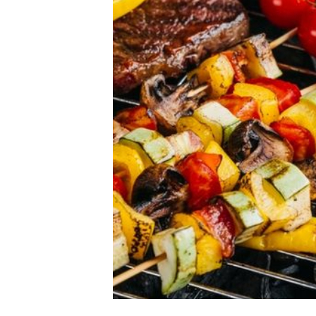
精
生
采
豐
活
富
的
態
時
尚
度
潮
流、
生
活
旅
遊、
兩
性
星
座、
獵
奇
新