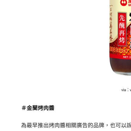
活
態
度。
via：
＃
金蘭烤肉醬
為最早推出烤肉醬相關廣告的品牌，也可以