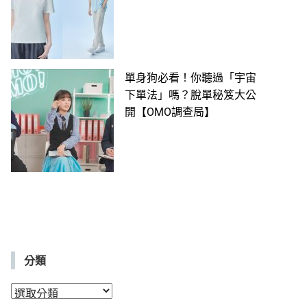
單身狗必看！你聽過「宇宙
下單法」嗎？脫單秘笈大公
開【OMO調查局】
分類
分