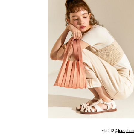
精
生
采
豐
活
富
的
態
時
尚
度
潮
流、
生
活
旅
遊、
兩
性
星
座、
獵
奇
via：IG@
josephan
新