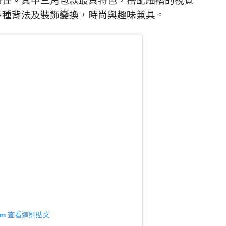
特性。其中三角包款最具特色，搭配細褶的視覺
多種背法及裝飾變換，時尚與趣味兼具。
gram 查看這則貼文