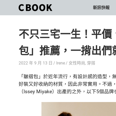
Skip
新訊快報
CBOOK
to
CBOOK-
content
「Your
和
Colorful
不只三宅一生！平價
World.」
你
CBOOK
是
一
包」推薦，一揹出們
一
本
起
最
2022 年 9 月 13 日
Irene
女性時尚
,
穿搭
貼
活
近
「皺褶包」於近年流行，有設計感的造型，
你/
出
妳
好裝又好收納的材質，因此非常實用。不過
生
自
（Issey Miyake）出產的之外，以下5
活
的
己
雜
誌。
的
最