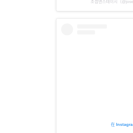
조셉앤스테이시（
在 Insta