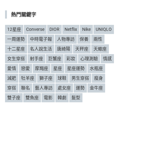
類
熱門關鍵字
12星座
Converse
DIOR
Netflix
Nike
UNIQLO
一周運勢
中時電子報
人物專訪
保養
兩性
十二星座
名人說生活
唐綺陽
天秤座
天蠍座
女生穿搭
射手座
巨蟹座
彩妝
心理測驗
情感
愛情
戀愛
摩羯座
星座
星座運勢
水瓶座
減肥
牡羊座
獅子座
球鞋
男生穿搭
瘦身
穿搭
聯名
藝人專訪
處女座
運勢
金牛座
雙子座
雙魚座
電影
韓劇
髮型