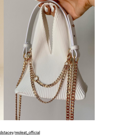
dstacey
/
repleat_official