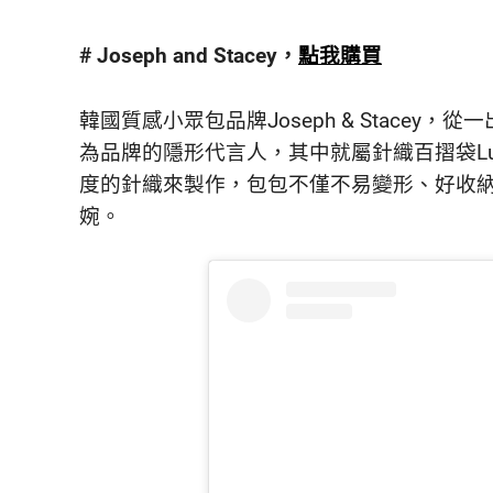
鮮
內
# Joseph and Stacey，
點我購買
容，
讓
獨
韓國質感小眾包品牌Joseph & Stace
一
為品牌的隱形代言人，其中就屬針織百摺袋Lucky
無
度的針織來製作，包包不僅不易變形、好收
二
的
婉。
你
和
CBOOK
一
起
找
到
專
屬
的
生