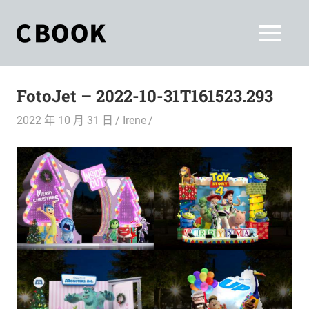
Skip
to
CBOOK
MENU
content
CBOOK-
「Your
和
Colorful
FotoJet – 2022-10-31T161523.293
World.」
你
CBOOK
2022 年 10 月 31 日
Irene
是
一
一
本
起
最
貼
活
近
你/
出
妳
生
自
活
的
己
雜
誌。