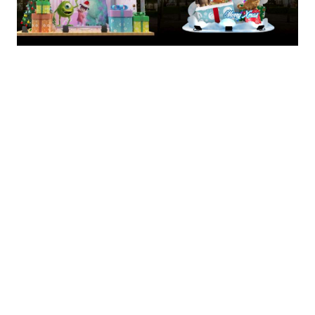
的
最
精
生
采
豐
活
富
的
態
時
尚
度
潮
流、
生
活
旅
遊、
兩
性
星
座、
獵
奇