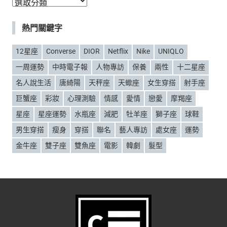
分
類
熱門關鍵字
12星座
Converse
DIOR
Netflix
Nike
UNIQLO
一周運勢
中時電子報
人物專訪
保養
兩性
十二星座
名人說生活
唐綺陽
天秤座
天蠍座
女生穿搭
射手座
巨蟹座
彩妝
心理測驗
情感
愛情
戀愛
摩羯座
星座
星座運勢
水瓶座
減肥
牡羊座
獅子座
球鞋
男生穿搭
瘦身
穿搭
聯名
藝人專訪
處女座
運勢
金牛座
雙子座
雙魚座
電影
韓劇
髮型