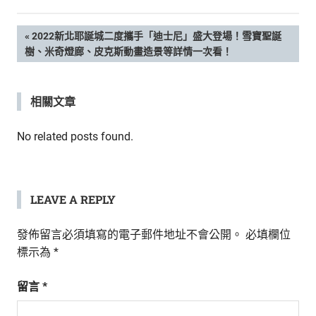
新
鮮
文
PREVIOUS
2022新北耶誕城二度攜手「迪士尼」盛大登場！雪寶聖誕
內
POST:
樹、米奇燈廊、皮克斯動畫造景等詳情一次看！
容，
章
讓
獨
導
相關文章
一
無
覽
二
No related posts found.
的
你
和
CBOOK
LEAVE A REPLY
一
起
發佈留言必須填寫的電子郵件地址不會公開。
必填欄位
找
標示為
*
到
專
留言
*
屬
的