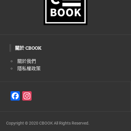
關於 CBOOK
關於我們
隱私權政策
F
In
a
st
c
a
e
gr
Copyright © 2020 CBOOK All Rights Reserved.