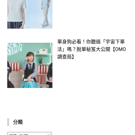
單身狗必看！你聽過「宇宙下單
法」嗎？脫單秘笈大公開【OMO
調查局】
分類