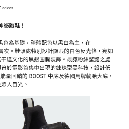
：adidas
言的神祕跑鞋！
NA 以沉穩的黑色為基礎，整體配色以黑白為主，在
織紋層次。鞋頭處特別設計顯眼的白色反光條，宛如
瓦干達文化的黑銀圖騰裝飾。最讓粉絲驚豔之處
顆曾於電影首集中出現的鍊珠型黑科技，設計低
帶來絕佳能量回饋的 BOOST 中底及德國馬牌輪胎大底，
住眾人目光。