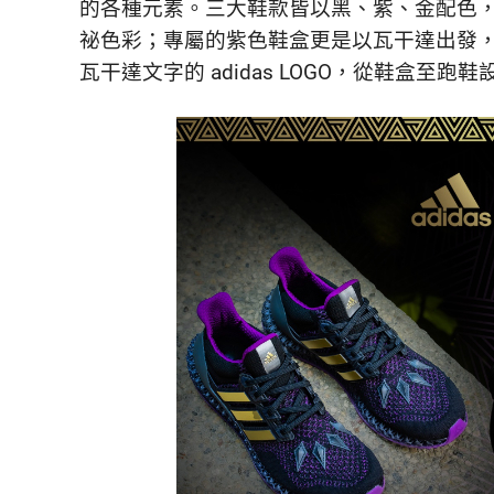
的各種元素。三大鞋款皆以黑、紫、金配色
祕色彩；專屬的紫色鞋盒更是以瓦干達出發，細節
瓦干達文字的 adidas LOGO，從鞋盒至