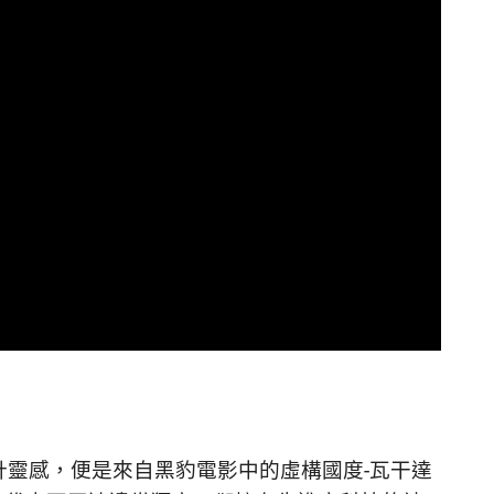
 系列的獨特設計靈感，便是來自黑豹電影中的虛構國度-瓦干達