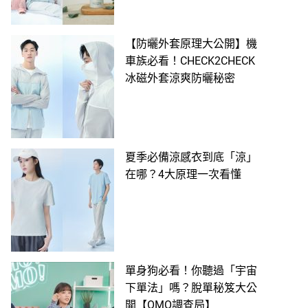
【防曬外套原理大公開】機
車族必看！CHECK2CHECK
冰磁外套涼爽防曬秘密
夏季必備涼感衣到底「涼」
在哪？4大原理一次看懂
單身狗必看！你聽過「宇宙
下單法」嗎？脫單秘笈大公
開【OMO調查局】