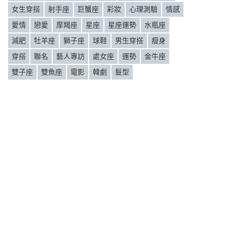
女生穿搭
射手座
巨蟹座
彩妝
心理測驗
情感
愛情
戀愛
摩羯座
星座
星座運勢
水瓶座
減肥
牡羊座
獅子座
球鞋
男生穿搭
瘦身
穿搭
聯名
藝人專訪
處女座
運勢
金牛座
雙子座
雙魚座
電影
韓劇
髮型