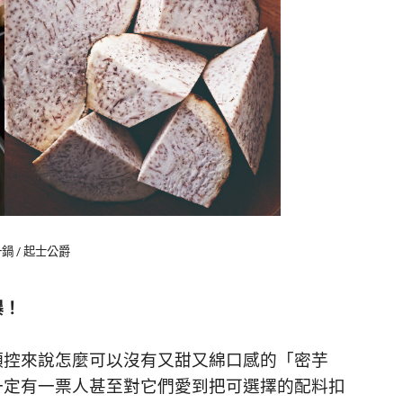
一鍋 / 起士公爵
爆！
頭控來說怎麼可以沒有又甜又綿口感的「密芋
一定有一票人甚至對它們愛到把可選擇的配料扣