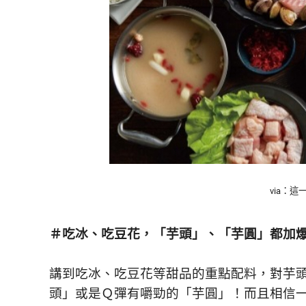
via：這
＃吃冰、吃豆花，「芋頭」
、
「芋圓」都加
講到吃冰、吃豆花等甜品的重點配料，對芋
頭」或是Ｑ彈有嚼勁的「芋圓」！而且相信