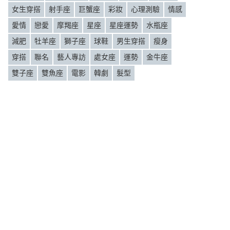
女生穿搭
射手座
巨蟹座
彩妝
心理測驗
情感
愛情
戀愛
摩羯座
星座
星座運勢
水瓶座
減肥
牡羊座
獅子座
球鞋
男生穿搭
瘦身
穿搭
聯名
藝人專訪
處女座
運勢
金牛座
雙子座
雙魚座
電影
韓劇
髮型