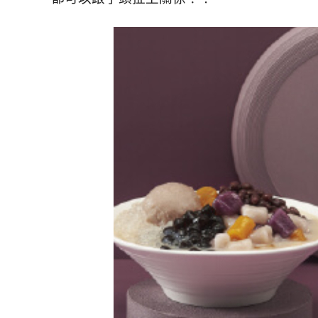
精
生
采
豐
活
富
的
態
時
尚
度
潮
流、
生
活
旅
遊、
兩
性
星
座、
獵
奇
新