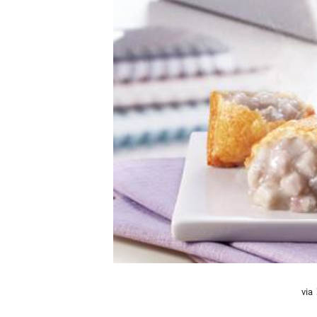
活
態
度。
via