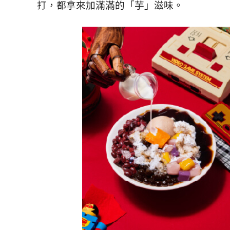
打，都拿來加滿滿的「芋」滋味。