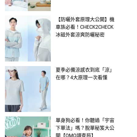
【防曬外套原理大公開】機
車族必看！CHECK2CHECK
冰磁外套涼爽防曬秘密
夏季必備涼感衣到底「涼」
在哪？4大原理一次看懂
單身狗必看！你聽過「宇宙
下單法」嗎？脫單秘笈大公
開【OMO調查局】