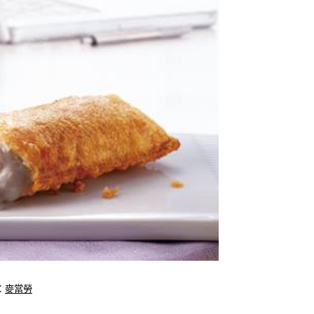
：
麥當勞