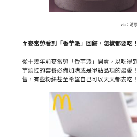
鮮
內
容，
讓
via：清
獨
一
＃麥當勞看到「香芋派」回歸，怎樣都要吃
無
二
的
從十幾年前麥當勞「香芋派」開賣，以
吃得
你
芋頭控的套餐必備加購或是單點品項的最愛
和
CBOOK
售，有些粉絲甚至希望自己可以天天都去吃
一
起
找
到
專
屬
的
生