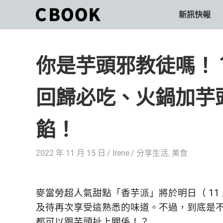
Skip
新訊快報
CBOOK
to
CBOOK-
content
「Your
和
Colorful
你是芋頭邪教徒嗎！
World.」
你
CBOOK
是
一
回歸必吃、火鍋加芋
一
本
起
最
餡！
貼
活
近
你/
出
2022 年 11 月 15 日
Irene
分享生活
,
美食
妳
生
自
活
的
己
麥當勞超人氣甜點「香芋派」將於明日（ 11 
雜
及待再次享受這熟悉的味道。不過，到底是
誌。
的
都可以跟芋頭扯上關係！？
最