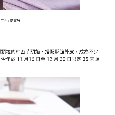
原芋圓 /
麥當勞
！
到顆粒的綿密芋頭餡，搭配酥脆外皮，成為不少
！今年
於 11 月16 日至 12 月 30 日限定 35 天販
！