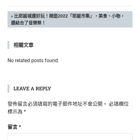
新
鮮
文
PREVIOUS
比耶誕城還好玩！開逛2022「耶誕市集」，美食、小物，
內
POST:
還結合了音樂祭！
容，
章
讓
獨
導
相關文章
一
無
覽
二
No related posts found.
的
你
和
CBOOK
LEAVE A REPLY
一
起
發佈留言必須填寫的電子郵件地址不會公開。
必填欄位
找
標示為
*
到
專
留言
*
屬
的