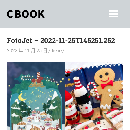
Skip
to
CBOOK
MENU
content
CBOOK-
「Your
和
Colorful
FotoJet – 2022-11-25T145251.252
World.」
你
CBOOK
2022 年 11 月 25 日
Irene
是
一
一
本
起
最
貼
活
近
你/
出
妳
生
自
活
的
己
雜
誌。