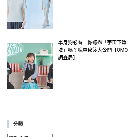
單身狗必看！你聽過「宇宙下單
法」嗎？脫單秘笈大公開【OMO
調查局】
分類