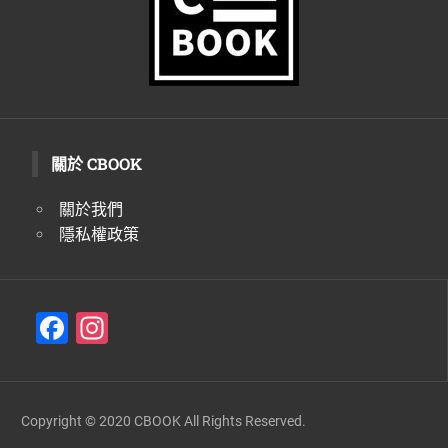
關於 CBOOK
關於我們
隱私權政策
F
In
a
st
c
a
e
gr
Copyright © 2020 CBOOK All Rights Reserved.