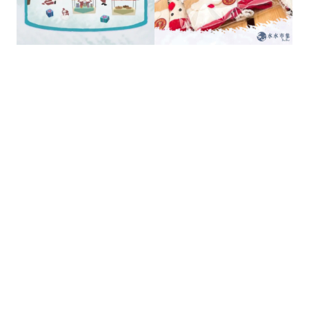
的
最
精
生
采
豐
活
富
的
態
時
尚
度
潮
流、
生
活
旅
遊、
兩
性
星
座、
獵
奇