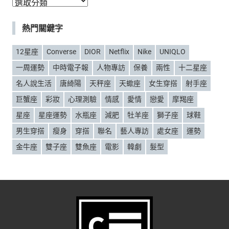
分
類
熱門關鍵字
12星座
Converse
DIOR
Netflix
Nike
UNIQLO
一周運勢
中時電子報
人物專訪
保養
兩性
十二星座
名人說生活
唐綺陽
天秤座
天蠍座
女生穿搭
射手座
巨蟹座
彩妝
心理測驗
情感
愛情
戀愛
摩羯座
星座
星座運勢
水瓶座
減肥
牡羊座
獅子座
球鞋
男生穿搭
瘦身
穿搭
聯名
藝人專訪
處女座
運勢
金牛座
雙子座
雙魚座
電影
韓劇
髮型