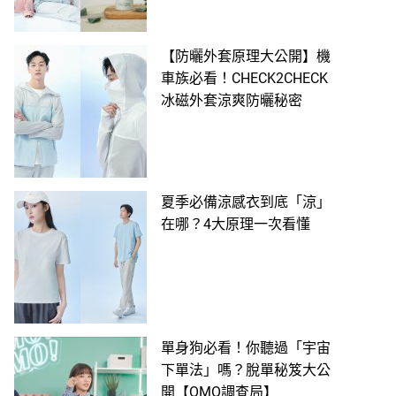
【防曬外套原理大公開】機
車族必看！CHECK2CHECK
冰磁外套涼爽防曬秘密
夏季必備涼感衣到底「涼」
在哪？4大原理一次看懂
單身狗必看！你聽過「宇宙
下單法」嗎？脫單秘笈大公
開【OMO調查局】