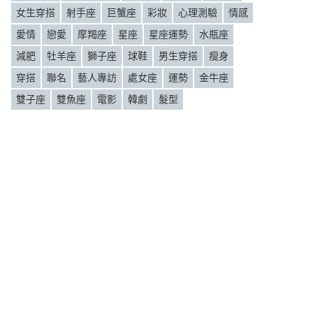
女生穿搭
射手座
巨蟹座
彩妝
心理測驗
情感
愛情
戀愛
摩羯座
星座
星座運勢
水瓶座
減肥
牡羊座
獅子座
球鞋
男生穿搭
瘦身
穿搭
聯名
藝人專訪
處女座
運勢
金牛座
雙子座
雙魚座
電影
韓劇
髮型