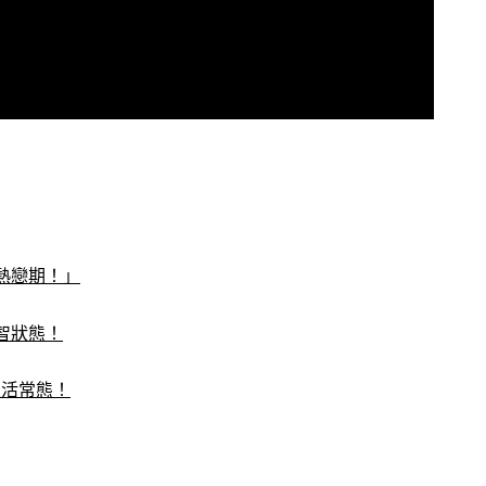
熱戀期！」
智狀態！
生活常態！