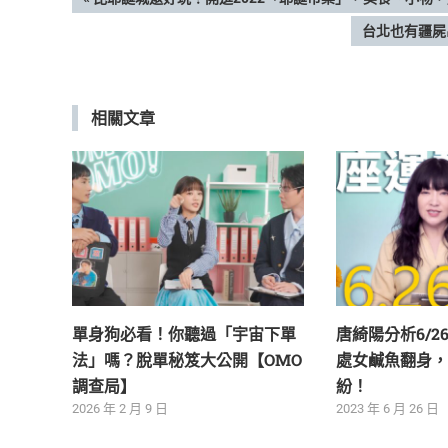
文
POST:
NEXT
台北也有疆屍
章
POST:
導
相關文章
覽
單身狗必看！你聽過「宇宙下單
唐綺陽分析6/2
法」嗎？脫單秘笈大公開【OMO
處女鹹魚翻身，
調查局】
紛！
2026 年 2 月 9 日
2023 年 6 月 26 日