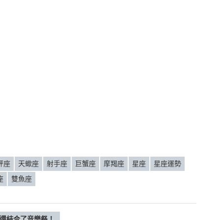
秤座
天蠍座
射手座
巨蟹座
摩羯座
星座
星座運勢
座
雙魚座
，還結合了音樂祭！