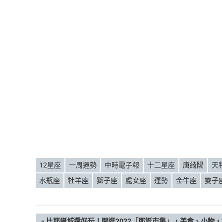
12星座
一周運勢
中時電子報
十二星座
唐綺陽
天
水瓶座
牡羊座
獅子座
處女座
運勢
金牛座
雙子
PREVIOUS
比耶誕城還好玩！開逛2022「耶誕市集」，美食、小物