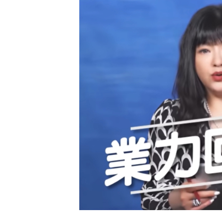
精
生
采
豐
活
富
的
態
時
尚
度
潮
流、
生
活
旅
遊、
兩
性
星
座、
獵
奇
新