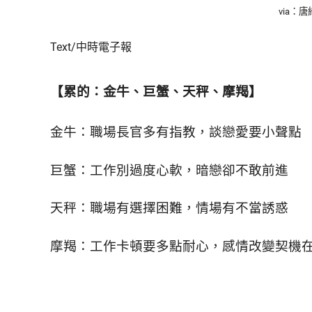
鮮
via：唐綺
內
容，
Text/中時電子報
讓
獨
一
【累的：金牛、巨蟹、天秤、摩羯】
無
二
金牛：職場長官多有指教，談戀愛要小聲點
的
你
和
巨蟹：工作別過度心軟，暗戀卻不敢前進
CBOOK
一
天秤：職場有選擇困難，情場有不當誘惑
起
找
到
摩羯：工作卡頓要多點耐心，感情改變契機
專
屬
的
生