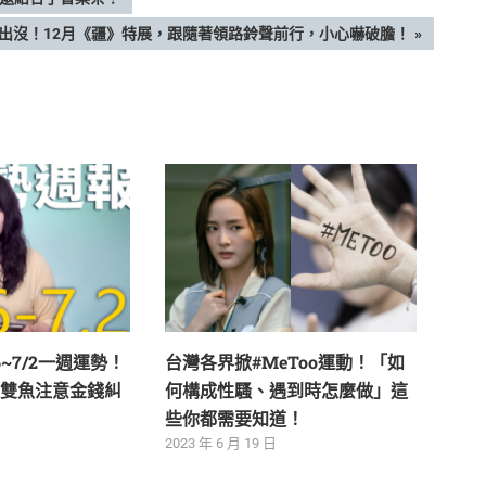
出沒！12月《疆》特展，跟隨著領路鈴聲前行，小心嚇破膽！
6~7/2一週運勢！
台灣各界掀#MeToo運動！「如
雙魚注意金錢糾
何構成性騷、遇到時怎麼做」這
些你都需要知道！
2023 年 6 月 19 日