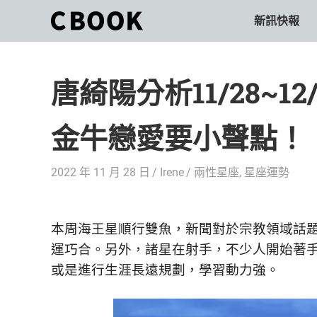
Skip
新訊快報
CBOOK
to
CBOOK-
content
「Your
和
Colorful
唐綺陽分析11/28~
World.」
你
CBOOK
是
一
金牛戀愛要小聲點！
一
本
起
最
2022 年 11 月 28 日
Irene
兩性星座
,
星座運勢
貼
活
近
你/
出
妳
本周海王星順行雙魚，新聞對於宗教領域話
生
自
運巧合。另外，諸星在射手，不少人開始著
活
或是進行生涯長遠規劃，學習動力強。
的
己
雜
誌。
的
最