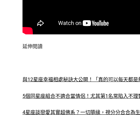
延伸閱讀
與12星座幸福相處秘訣大公開！「真的可以每天都是
5個同星座組合不適合當情侶！尤其第1名常陷入不理
4星座談戀愛其實超佛系？一切隨緣，視分分合合為