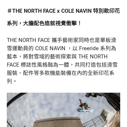
新
鮮
＃THE NORTH FACE x COLE NAVIN 特別款印花
內
容，
系列，大膽配色造就視覺衝擊！
讓
獨
THE NORTH FACE 攜手藝術家同時也是單板滑
一
無
雪運動員的 COLE NAVIN ，以 Freeride 系列為
二
藍本，將對雪域的藝術探索與 THE NORTH
的
FACE 標誌性風格融為一體，共同打造包括滑雪
你
和
服裝、配件等多款機能裝備在內的全新印花系
CBOOK
列。
一
起
找
到
專
屬
的