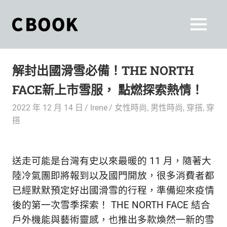
Skip
to
CBOOK
MENU
content
CBOOK-
「Your
和
Colorful
解封出國滑雪必備！THE NORTH
World.」
你
CBOOK
FACE新上市雪服， 點燃探索熱情！
是
一
一
2022 年 12 月 14 日
Irene
女性時尚
,
男性時尚
,
穿搭
,
穿
本
起
搭
最
貼
活
近
你/
出
送走可能是台灣有史以來最暖的 11 月，隨著大
妳
陸冷氣團即將報到以及國門開放，很多消費者都
生
自
已經默默預定好出國滑雪的行程，準備迎來疫情
活
的
後的第一次雪季探索！ THE NORTH FACE 結合
己
雜
戶外機能與藝術靈感，也推出多款煥然一新的雪
誌。