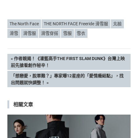
The North Face
THE NORTH FACE Freeride 滑雪服
北臉
滑雪
滑雪服
滑雪穿搭
雪服
雪衣
文
PREVIOUS
作者親揭！《灌籃高手THE FIRST SLAM DUNK》台灣上映
POST:
前先搶看創作秘辛！
章
NEXT
「想戀愛，脫單難？」專家曝12星座的「愛情癥結點」，找
POST:
出問題就快調整！
導
覽
相關文章