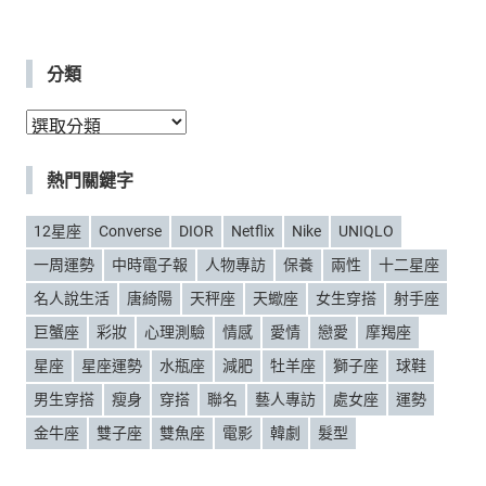
分類
分
類
熱門關鍵字
12星座
Converse
DIOR
Netflix
Nike
UNIQLO
一周運勢
中時電子報
人物專訪
保養
兩性
十二星座
名人說生活
唐綺陽
天秤座
天蠍座
女生穿搭
射手座
巨蟹座
彩妝
心理測驗
情感
愛情
戀愛
摩羯座
星座
星座運勢
水瓶座
減肥
牡羊座
獅子座
球鞋
男生穿搭
瘦身
穿搭
聯名
藝人專訪
處女座
運勢
金牛座
雙子座
雙魚座
電影
韓劇
髮型