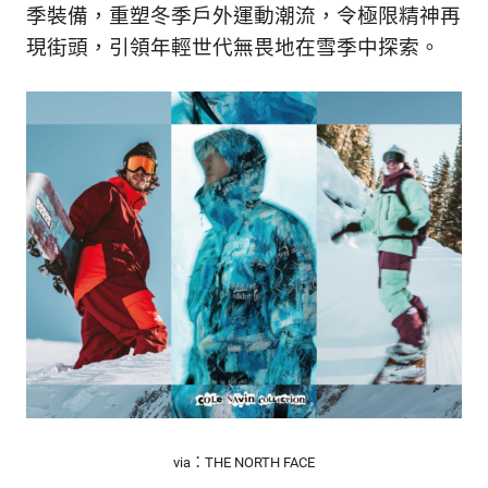
的
季裝備，重塑冬季戶外運動潮流，令極限精神再
最
精
現街頭，引領年輕世代無畏地在雪季中探索。
生
采
豐
活
富
的
態
時
尚
度
潮
流、
生
活
旅
遊、
兩
性
星
座、
獵
via：THE NORTH FACE
奇