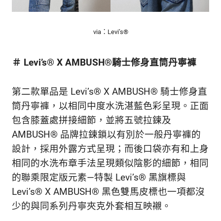
via：Levi’s®
＃ Levi’s® X AMBUSH®騎士修身直筒丹寧褲
第二款單品是 Levi’s
®
X AMBUSH
®
騎士修身直
筒丹寧褲，以相同中度水洗湛藍色彩呈現。正面
包含膝蓋處拼接細節，並將五號拉鍊及
AMBUSH
®
品牌拉鍊鎖以有別於一般丹寧褲的
設計，採用外露方式呈現；而後口袋亦有和上身
相同的水洗布章手法呈現類似陰影的細節，相同
的聯乘限定版元素—特製 Levi’s
®
黑旗標與
Levi’s
®
X AMBUSH
®
黑色雙馬皮標也一項都沒
少的與同系列丹寧夾克外套相互映襯。