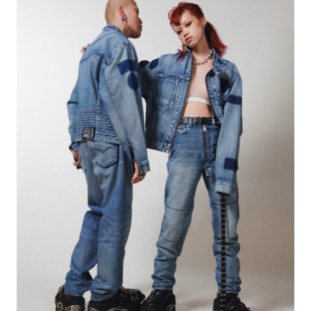
生
活
態
度。