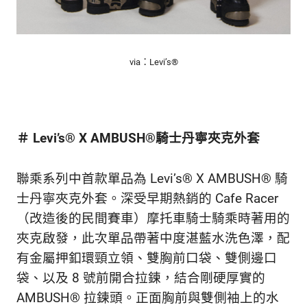
via：Levi’s®
＃ Levi’s® X AMBUSH®騎士丹寧夾克外套
聯乘系列中首款單品為 Levi’s
®
X AMBUSH
®
騎
士丹寧夾克外套。深受早期熱銷的 Cafe Racer
（改造後的民間賽車）摩托車騎士騎乘時著用的
夾克啟發，此次單品帶著中度湛藍水洗色澤，配
有金屬押釦環頸立領、雙胸前口袋、雙側邊口
袋、以及 8 號前開合拉鍊，結合剛硬厚實的
AMBUSH
®
拉鍊頭。正面胸前與雙側袖上的水