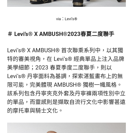
新
鮮
內
via：Levi’s®
容，
讓
＃ Levi’s® X AMBUSH®2023春夏二度聯手
獨
一
無
Levi’s
®
X AMBUSH
®
首次聯乘系列中，以其獨
二
特的審美視角，在 Levi’s
®
經典單品上注入品牌
的
美學細節；2023 春夏季度二度聯手，則以
你
和
Levi’s
®
丹寧面料為基調，探索湛藍畫布上的無
CBOOK
限可能，完美體現 AMBUSH
®
獨樹一幟風格。
一
該系列包含丹寧夾克外套及丹寧褲兩項性別中立
起
找
的單品，而靈感則是擷取自流行文化中影響甚遠
到
的摩托車與騎士文化。
專
屬
的