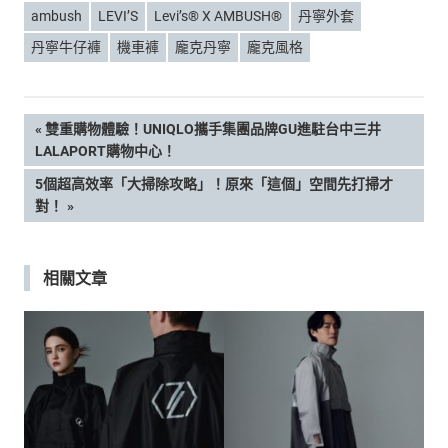
ambush
LEVI’S
Levi’s® X AMBUSH®
丹寧外套
丹寧牛仔褲
機車褲
龐克丹寧
龐克風格
文
PREVIOUS
雙重購物體驗！UNIQLO攜手集團品牌GU進駐台中三井
POST:
LALAPORT購物中心！
章
NEXT
5個超高效率「大掃除攻略」！原來「這個」空間先打掃才
POST:
對！
導
覽
相關文章