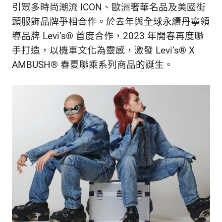
的
引眾多時尚潮流 ICON、歐洲奢華名品及美國街
最
精
頭服飾品牌爭相合作。於去年與全球永續丹寧領
生
采
導品牌 Levi’s
®
首度合作，2023 年開春再度聯
豐
活
手打造，以機車文化為靈感，激發 Levi’s
®
X
富
AMBUSH
®
春夏聯乘系列商品的誕生。
的
態
時
尚
度
潮
流、
生
活
旅
遊、
兩
性
星
座、
獵
奇