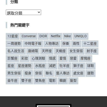
分類
分
類
熱門關鍵字
12星座
Converse
DIOR
Netflix
Nike
UNIQLO
一周運勢
中時電子報
人物專訪
保養
兩性
十二星座
名人說生活
唐綺陽
天秤座
天蠍座
女生穿搭
射手座
巨蟹座
彩妝
心理測驗
情感
愛情
戀愛
摩羯座
星座
星座運勢
水瓶座
減肥
牡羊座
獅子座
球鞋
男生穿搭
瘦身
穿搭
聯名
藝人專訪
處女座
運勢
金牛座
雙子座
雙魚座
電影
韓劇
髮型