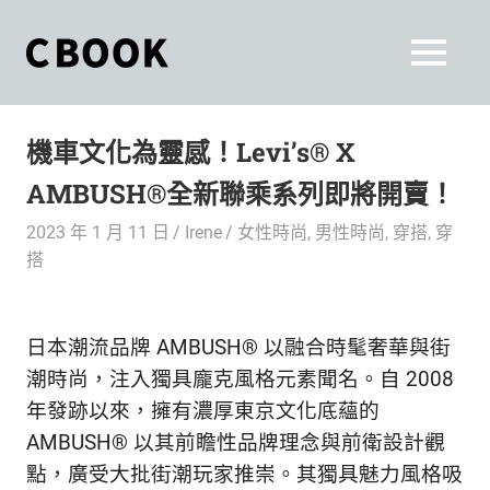
Skip
to
CBOOK
MENU
content
CBOOK-
「Your
和
Colorful
機車文化為靈感！Levi’s® X
World.」
你
CBOOK
AMBUSH®全新聯乘系列即將開賣！
是
一
一
2023 年 1 月 11 日
Irene
女性時尚
,
男性時尚
,
穿搭
,
穿
本
起
搭
最
貼
活
近
你/
出
日本潮流品牌 AMBUSH
®
以融合時髦奢華與街
妳
潮時尚，注入獨具龐克風格元素聞名。自 2008
生
自
年發跡以來，擁有濃厚東京文化底蘊的
活
的
AMBUSH
®
以其前瞻性品牌理念與前衛設計觀
己
雜
點，廣受大批街潮玩家推崇。其獨具魅力風格吸
誌。