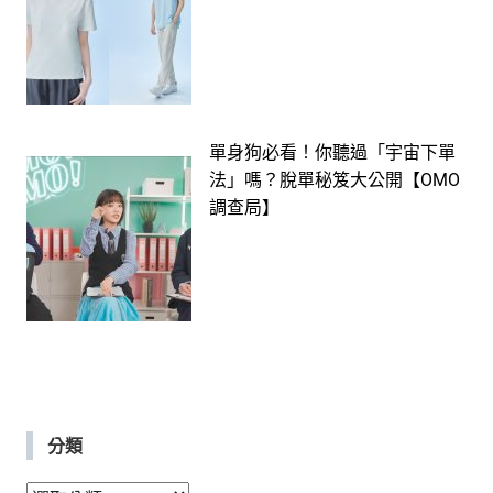
單身狗必看！你聽過「宇宙下單
法」嗎？脫單秘笈大公開【OMO
調查局】
分類