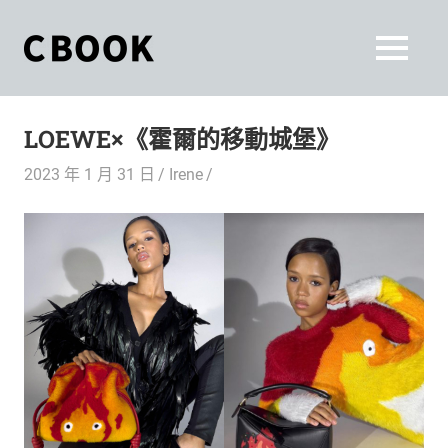
Skip
to
CBOOK
MENU
content
CBOOK-
「Your
和
Colorful
LOEWE×《霍爾的移動城堡》
World.」
你
CBOOK
2023 年 1 月 31 日
Irene
是
一
一
本
起
最
貼
活
近
你/
出
妳
生
自
活
的
己
雜
誌。