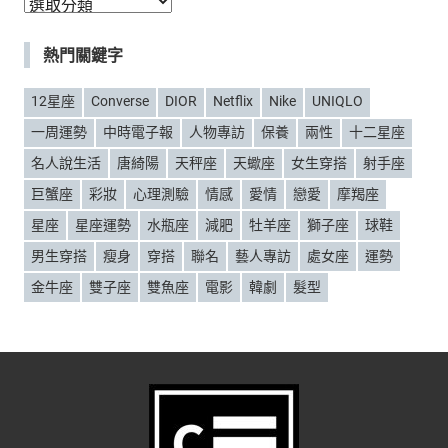
分
類
熱門關鍵字
12星座
Converse
DIOR
Netflix
Nike
UNIQLO
一周運勢
中時電子報
人物專訪
保養
兩性
十二星座
名人說生活
唐綺陽
天秤座
天蠍座
女生穿搭
射手座
巨蟹座
彩妝
心理測驗
情感
愛情
戀愛
摩羯座
星座
星座運勢
水瓶座
減肥
牡羊座
獅子座
球鞋
男生穿搭
瘦身
穿搭
聯名
藝人專訪
處女座
運勢
金牛座
雙子座
雙魚座
電影
韓劇
髮型