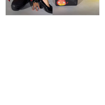
的
最
精
生
采
豐
活
富
的
態
時
尚
度
潮
流、
生
活
旅
遊、
兩
性
星
座、
獵
奇