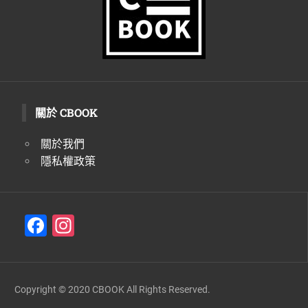
關於 CBOOK
關於我們
隱私權政策
F
In
a
st
c
a
e
gr
Copyright © 2020 CBOOK All Rights Reserved.