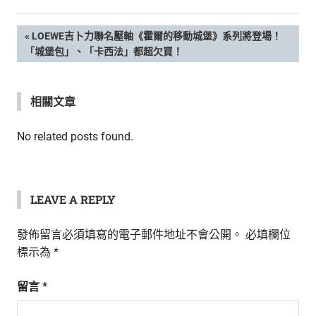
新
鮮
文
PREVIOUS
LOEWE吉卜力聯名壓軸《霍爾的移動城堡》系列將登場！
內
POST:
「城堡包」、「卡西法」都超欠買！
容，
章
讓
獨
導
相關文章
一
無
覽
二
No related posts found.
的
你
和
CBOOK
LEAVE A REPLY
一
起
發佈留言必須填寫的電子郵件地址不會公開。
必填欄位
找
標示為
*
到
專
留言
*
屬
的