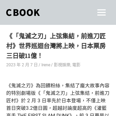
Skip
to
CBOOK
MENU
content
CBOOK-
「Your
和
Colorful
《「鬼滅之刃」上弦集結，前進刀匠
World.」
你
CBOOK
村》世界巡迴台灣將上映，日本票房
是
一
一
三日破11億！
本
起
最
2023 年 2 月 7 日
Irene
影視娛樂
,
電影
貼
活
近
你/
出
《鬼滅之刃》為回饋粉絲，集結了龐大故事內容
妳
生
的特別劇場版《「鬼滅之刃」上弦集結，前進刀
自
活
匠村》於 2 月 3 日率先於日本登場，不僅上映
的
己
首日突破3.2億日圓，超越討論度超高的《灌籃
雜
高手 THE FIRST SLAM DUNK》，前 3 日更是以
誌。