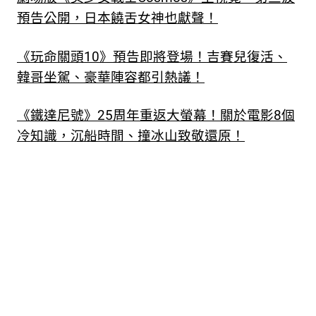
預告公開，日本饒舌女神也獻聲！
《玩命關頭10》預告即將登場！吉賽兒復活、
韓哥坐駕、豪華陣容都引熱議！
《鐵達尼號》25周年重返大螢幕！關於電影8個
冷知識，沉船時間、撞冰山致敬還原！