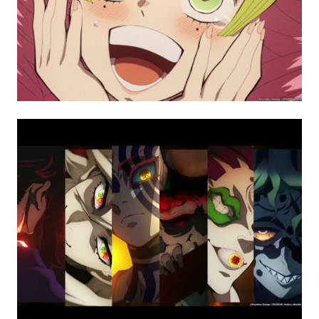
生
活
態
度。