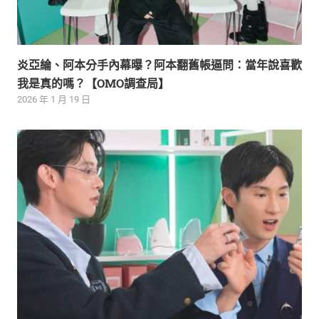
炎亞綸、阿本分手內幕曝？阿本翻舊帳逼問：當年說喜歡
我是真的嗎？【OMO調查局】
2026 年 1 月 19 日