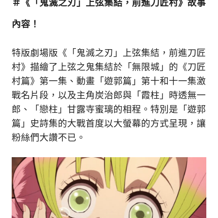
＃《「鬼滅之刃」上弦集結，前進刀匠村》故事
新
鮮
內容！
內
容，
讓
特版劇場版《「鬼滅之刃」上弦集結，前進刀匠
獨
村》描繪了上弦之鬼集結於「無限城」的《刀匠
一
無
村篇》第一集、動畫「遊郭篇」第十和十一集激
二
戰名片段，以及主角炭治郎與「霞柱」時透無一
的
郎、「戀柱」甘露寺蜜璃的相程。特別是「遊郭
你
篇」史詩集的大戰首度以大螢幕的方式呈現，讓
和
CBOOK
粉絲們大讚不已。
一
起
找
到
專
屬
的