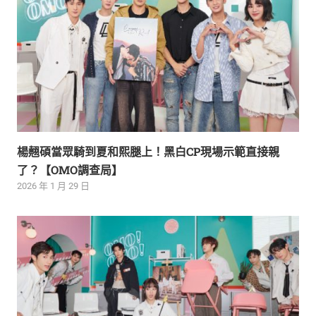
楊翹碩當眾騎到夏和熙腿上！黑白CP現場示範直接親
了？【OMO調查局】
2026 年 1 月 29 日