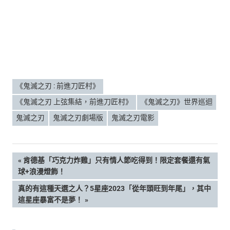
《鬼滅之刃 : 前進刀匠村》
《鬼滅之刃 上弦集結，前進刀匠村》
《鬼滅之刃》世界巡迴
鬼滅之刃
鬼滅之刃劇場版
鬼滅之刃電影
文
PREVIOUS
肯德基「巧克力炸雞」只有情人節吃得到！限定套餐還有氣
POST:
球+浪漫燈飾！
章
NEXT
真的有這種天選之人？5星座2023「從年頭旺到年尾」，其中
POST:
這星座暴富不是夢！
導