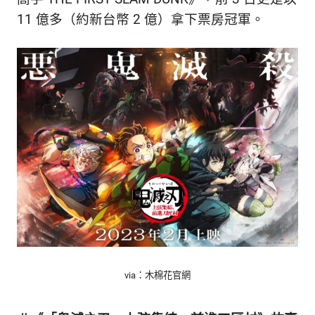
的
最
11 億多（約新台幣 2 億）拿下票房冠軍。
精
生
采
豐
活
富
的
態
時
尚
度
潮
流、
生
活
旅
遊、
兩
性
星
座、
via：木棉花官網
獵
奇