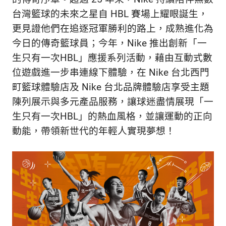
的
最
台灣籃球的未來之星自 HBL 賽場上耀眼誕生，
精
生
更見證他們在追逐冠軍勝利的路上，成熟進化為
采
今日的傳奇籃球員；今年，Nike 推出創新「一
豐
活
富
生只有一次HBL」應援系列活動，藉由互動式數
的
態
位遊戲進一步串連線下體驗，在 Nike 台北西門
時
町籃球體驗店及 Nike 台北品牌體驗店享受主題
尚
度
潮
陳列展示與多元產品服務，讓球迷盡情展現「一
流、
生只有一次HBL」的熱血風格，並讓運動的正向
生
動能，帶領新世代的年輕人實現夢想！
活
旅
遊、
兩
性
星
座、
獵
奇