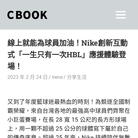
Skip
to
CBOOK
MENU
content
CBOOK-
「Your
和
Colorful
線上就能為球員加油！Nike創新互動
World.」
你
CBOOK
式「一生只有一次HBL」應援體驗登
是
一
一
場！
本
起
最
2023 年 2 月 24 日
Irene
分享生活
貼
活
近
你/
出
又到了年度籃球迷最熱血的時刻！為競逐全國制
妳
生
霸榮耀，來自台灣各地的最強高中球員們齊聚在
自
活
小巨蛋賽場，在長 28 寬 15 公尺的長方形球場
的
己
上，用一顆不超過 25 公分的球體寫下屬於自己
雜
的傳奇序章。超過 25 年來，Nike 持續陪伴無數
誌。