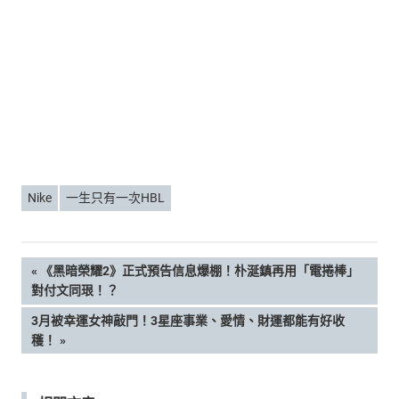
Nike
一生只有一次HBL
文
PREVIOUS
《黑暗榮耀2》正式預告信息爆棚！朴涎鎮再用「電捲棒」
POST:
對付文同珢！？
章
NEXT
3月被幸運女神敲門！3星座事業、愛情、財運都能有好收
POST:
穫！
導
覽