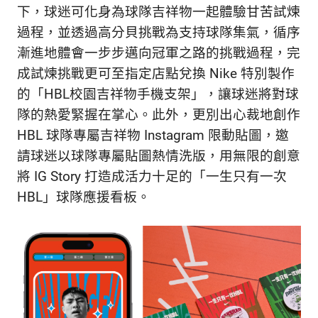
生
下，球迷可化身為球隊吉祥物一起體驗甘苦試煉
活
過程，並透過高分貝挑戰為支持球隊集氣，循序
態
度。
漸進地體會一步步邁向冠軍之路的挑戰過程，完
成試煉挑戰更可至指定店點兌換 Nike 特別製作
的「HBL校園吉祥物手機支架」，讓球迷將對球
隊的熱愛緊握在掌心。此外，更別出心裁地創作
HBL 球隊專屬吉祥物 Instagram 限動貼圖，邀
請球迷以球隊專屬貼圖熱情洗版，用無限的創意
將 IG Story 打造成活力十足的「一生只有一次
HBL」球隊應援看板。