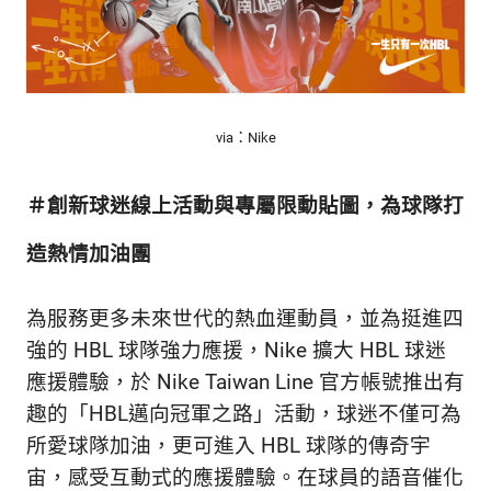
新
鮮
內
容，
讓
獨
via：Nike
一
無
＃創新球迷線上活動與專屬限動貼圖，
為球隊打
二
的
造熱情加油團
你
和
CBOOK
為服務更多未來世代的熱血運動員，並為挺進四
一
強的 HBL 球隊強力應援，Nike 擴大 HBL 球迷
起
找
應援體驗，於 Nike Taiwan Line 官方帳號推出有
到
趣的「HBL邁向冠軍之路」活動，球迷不僅可為
專
所愛球隊加油，更可進入 HBL 球隊的傳奇宇
屬
的
宙，感受互動式的應援體驗。在球員的語音催化