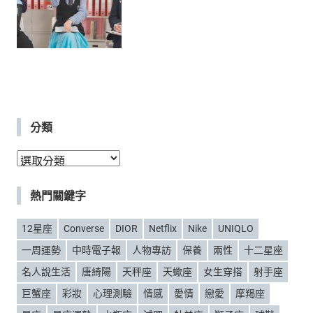
分類
分
類
熱門關鍵字
12星座
Converse
DIOR
Netflix
Nike
UNIQLO
一周運勢
中時電子報
人物專訪
保養
兩性
十二星座
名人說生活
唐綺陽
天秤座
天蠍座
女生穿搭
射手座
巨蟹座
彩妝
心理測驗
情感
愛情
戀愛
摩羯座