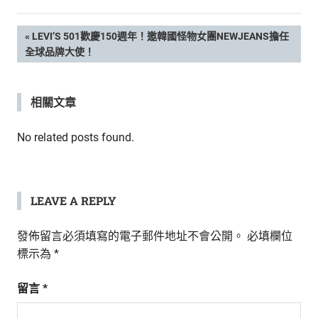
新
鮮
文
PREVIOUS
LEVI’S 501歡慶150週年！邀韓國怪物女團NEWJEANS擔任
內
POST:
全球品牌大使！
容，
章
讓
獨
導
相關文章
一
無
覽
二
No related posts found.
的
你
和
CBOOK
LEAVE A REPLY
一
起
發佈留言必須填寫的電子郵件地址不會公開。
必填欄位
找
標示為
*
到
專
留言
*
屬
的