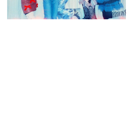
的
最
精
生
采
豐
活
富
的
態
時
尚
度
潮
流、
生
活
旅
遊、
兩
性
星
座、
獵
奇