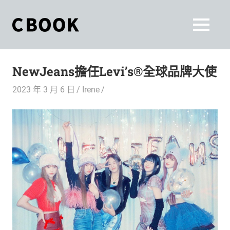
Skip
to
CBOOK
MENU
content
CBOOK-
「Your
和
Colorful
NewJeans擔任Levi’s®全球品牌大使
World.」
你
CBOOK
2023 年 3 月 6 日
Irene
是
一
一
本
起
最
貼
活
近
你/
出
妳
生
自
活
的
己
雜
誌。