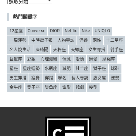
分
類
熱門關鍵字
12星座
Converse
DIOR
Netflix
Nike
UNIQLO
一周運勢
中時電子報
人物專訪
保養
兩性
十二星座
名人說生活
唐綺陽
天秤座
天蠍座
女生穿搭
射手座
巨蟹座
彩妝
心理測驗
情感
愛情
戀愛
摩羯座
星座
星座運勢
水瓶座
減肥
牡羊座
獅子座
球鞋
男生穿搭
瘦身
穿搭
聯名
藝人專訪
處女座
運勢
金牛座
雙子座
雙魚座
電影
韓劇
髮型