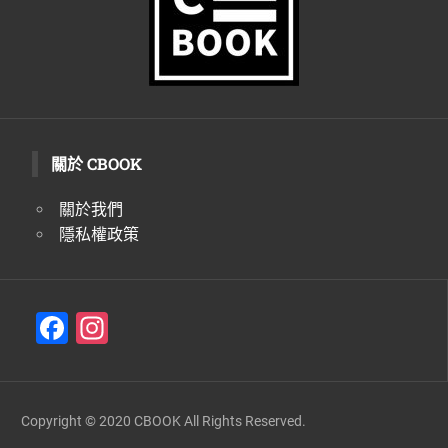
關於 CBOOK
關於我們
隱私權政策
F
In
a
st
c
a
e
gr
Copyright © 2020 CBOOK All Rights Reserved.