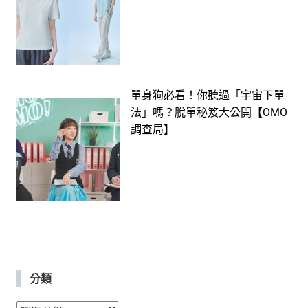
單身狗必看！你聽過「宇宙下單
法」嗎？脫單秘笈大公開【OMO
調查局】
分類