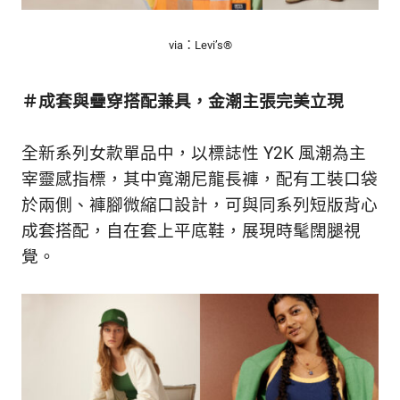
via：Levi’s®
＃成套與疊穿搭配兼具，金潮主張完美立現
全新系列女款單品中，以標誌性 Y2K 風潮為主
宰靈感指標，其中寬潮尼龍長褲，配有工裝口袋
於兩側、褲腳微縮口設計，可與同系列短版背心
成套搭配，自在套上平底鞋，展現時髦闊腿視
覺。