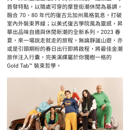
的
最
首發特點，以隨處可穿的摩登街潮休閒為基調，
精
生
融合 70、80 年代的復古北加州風格氣息，打破
采
室內外裝束界線；以美式復古學院風為靈感，昇
豐
活
富
華出品味自適與休閒新潮的全新系列。2023 春
的
態
夏，來一場說走就走的旅程，無論靜謐山遊，亦
時
或是引頸期盼的春日出行即將啟程，將最佳金潮
尚
度
潮
旅伴注入行囊，完美演繹屬於你獨樹一格的
流、
Gold Tab™ 裝束哲學。
生
活
旅
遊、
兩
性
星
座、
獵
奇