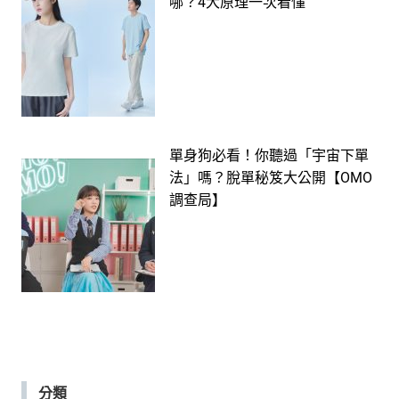
哪？4大原理一次看懂
單身狗必看！你聽過「宇宙下單
法」嗎？脫單秘笈大公開【OMO
調查局】
分類