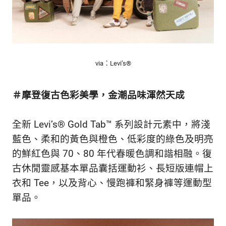
新
鮮
內
容，
讓
獨
via：Levi’s®
一
無
＃摩登復古色彩美學，金潮品味渾然天成
二
的
你
全新 Levi’s® Gold Tab™ 系列設計元素中，將淺
和
藍色、柔和的黃色與橙色、低彩度的綠色及明亮
CBOOK
一
的鮮紅色與 70、80 年代春暖色調和諧相融。復
起
古休閒靈感基本單品囊括運動衫、長短版連帽上
找
衣和 Tee，以及背心、慢跑褲和緊身褲等運動型
到
專
單品。
屬
的