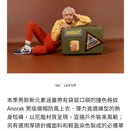
生
活
態
度。
via：Levi’s®
本季男款新元素涵蓋帶有袋鼠口袋的撞色格紋
Anorak 男版連帽防風上衣、彈力寬適褲型的熱
身短褲，以尼龍材質呈現，宣揚戶外裝束風範；
另有選用厚磅針織面料和輕盈染色製成的必備單