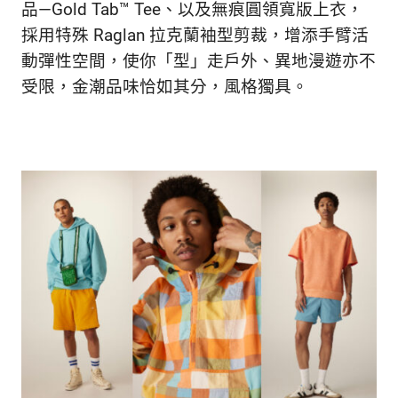
品—Gold Tab™ Tee、以及無痕圓領寬版上衣，
採用特殊 Raglan 拉克蘭袖型剪裁，增添手臂活
動彈性空間，使你「型」走戶外、異地漫遊亦不
受限，金潮品味恰如其分，風格獨具。