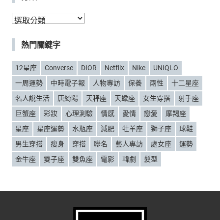
分
類
熱門關鍵字
12星座
Converse
DIOR
Netflix
Nike
UNIQLO
一周運勢
中時電子報
人物專訪
保養
兩性
十二星座
名人說生活
唐綺陽
天秤座
天蠍座
女生穿搭
射手座
巨蟹座
彩妝
心理測驗
情感
愛情
戀愛
摩羯座
星座
星座運勢
水瓶座
減肥
牡羊座
獅子座
球鞋
男生穿搭
瘦身
穿搭
聯名
藝人專訪
處女座
運勢
金牛座
雙子座
雙魚座
電影
韓劇
髮型