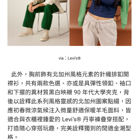
via：Levi’s®
此外，胸前飾有北加州風格元素的針織排釦開
襟衫，共有兩款色選、亦或是具彈性領釦、袖口
和下擺的異材質黑白映襯 90 年代大學夾克，背
後以詮釋此系列風格靈感的北加州圖案點綴，因
應初春微涼氣候注入微量舒適保暖羊毛面料，皆
適合與衣櫃裡鍾愛的 Levi’s® 丹寧褲疊穿搭配，
打造隨心穿搭玩趣，完美詮釋獨到的閒適金潮型
格。