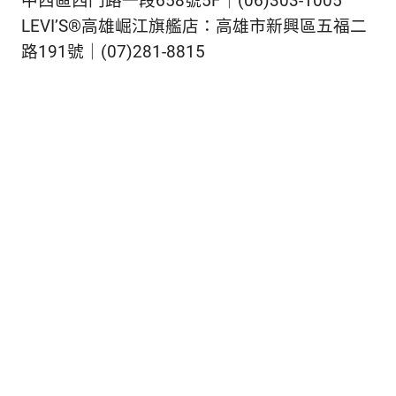
中西區西門路一段658號5F｜(06)303-1005
LEVI’S®高雄崛江旗艦店：
高雄市新興區五福二
路191號｜(07)281-8815