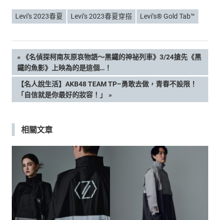
Levi’s 2023春夏
Levi’s 2023春夏穿搭
Levi’s® Gold Tab™
文
PREVIOUS
《名偵探柯南灰原哀物語〜黑鐵的神祕列車》3/24搶先《黑
POST:
鐵的魚影》上映為的是這個…！
章
NEXT
【名人說生活】AKB48 TEAM TP–勇敢去做，青春不設限！
POST:
「自信就是你最好的妝容！」
導
覽
相關文章