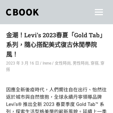
Skip
to
CBOOK
MENU
content
CBOOK-
「Your
和
Colorful
金潮！Levi’s 2023春夏「Gold Tab」
World.」
你
CBOOK
系列，隨心搭配美式復古休閒學院
是
一
一
風！
本
起
最
2023 年 3 月 16 日
Irene
女性時尚
,
男性時尚
,
穿搭
,
穿
貼
活
搭
近
你/
出
妳
因應全新後疫時代，人們嚮往自在出行、怡然往
生
自
活
返於城市與自然懷抱，全球永續丹寧領導品牌
的
己
Levi’s® 推出全新 2023 春夏季度 Gold Tab™ 系
雜
列，探索生活型格美學的嶄新風貌。延續上一季
誌。