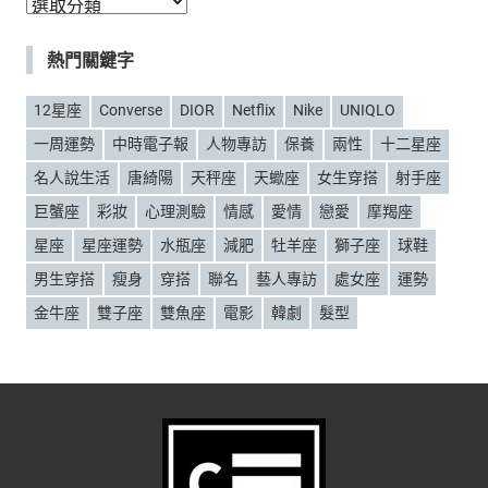
分
類
熱門關鍵字
12星座
Converse
DIOR
Netflix
Nike
UNIQLO
一周運勢
中時電子報
人物專訪
保養
兩性
十二星座
名人說生活
唐綺陽
天秤座
天蠍座
女生穿搭
射手座
巨蟹座
彩妝
心理測驗
情感
愛情
戀愛
摩羯座
星座
星座運勢
水瓶座
減肥
牡羊座
獅子座
球鞋
男生穿搭
瘦身
穿搭
聯名
藝人專訪
處女座
運勢
金牛座
雙子座
雙魚座
電影
韓劇
髮型