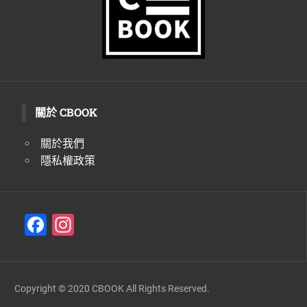
關於 CBOOK
關於我們
隱私權政策
F
In
a
st
c
a
e
gr
Copyright © 2020 CBOOK All Rights Reserved.