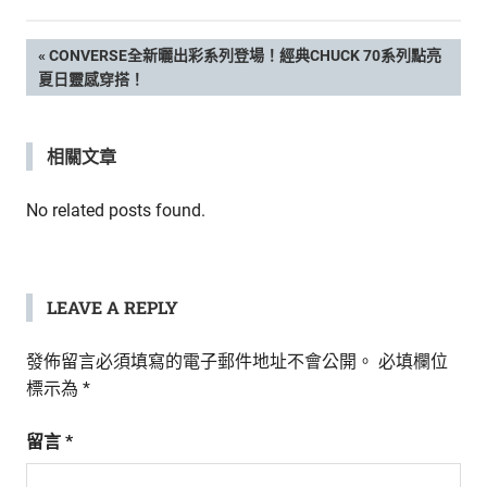
新
鮮
文
PREVIOUS
CONVERSE全新曬出彩系列登場！經典CHUCK 70系列點亮
內
POST:
夏日靈感穿搭！
容，
章
讓
獨
導
相關文章
一
無
覽
二
No related posts found.
的
你
和
CBOOK
LEAVE A REPLY
一
起
發佈留言必須填寫的電子郵件地址不會公開。
必填欄位
找
標示為
*
到
專
留言
*
屬
的