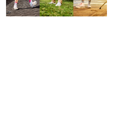
的
最
精
生
采
豐
活
富
的
態
時
尚
度
潮
流、
生
活
旅
遊、
兩
性
星
座、
獵
奇