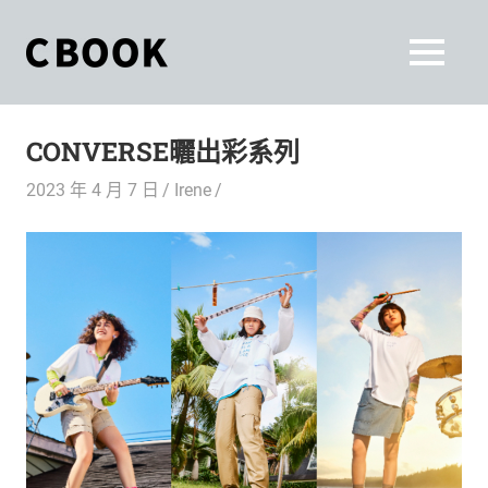
Skip
to
CBOOK
MENU
content
CBOOK-
「Your
和
Colorful
CONVERSE曬出彩系列
World.」
你
CBOOK
2023 年 4 月 7 日
Irene
是
一
一
本
起
最
貼
活
近
你/
出
妳
生
自
活
的
己
雜
誌。