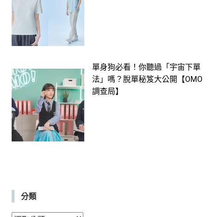
單身狗必看！你聽過「宇宙下單
法」嗎？脫單秘笈大公開【OMO
調查局】
分類