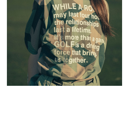
的
最
精
生
采
豐
活
富
的
態
時
尚
度
潮
流、
生
活
旅
遊、
兩
性
星
座、
獵
奇