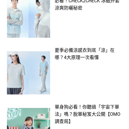
必看！CHECK2CHECK 冰磁外套
涼爽防曬秘密
夏季必備涼感衣到底「涼」在
哪？4大原理一次看懂
單身狗必看！你聽過「宇宙下單
法」嗎？脫單秘笈大公開【OMO
調查局】