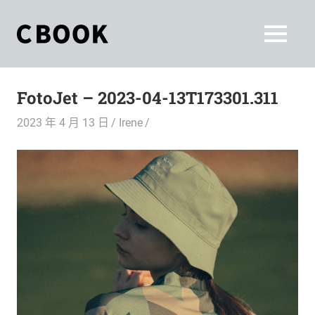
Skip
to
CBOOK
MENU
content
CBOOK-
「Your
和
Colorful
FotoJet – 2023-04-13T173301.311
World.」
你
CBOOK
2023 年 4 月 13 日
Irene
是
一
一
本
起
最
貼
活
近
你/
出
妳
生
自
活
的
己
雜
誌。