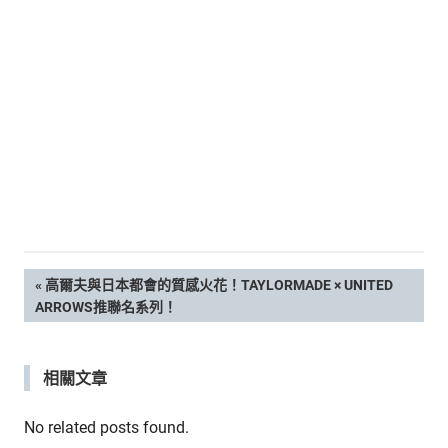
新
鮮
內
容，
讓
獨
一
無
二
的
你
和
CBOOK
文
PREVIOUS
高爾夫與日本都會的質感火花！TAYLORMADE × UNITED
一
POST:
ARROWS推聯名系列！
起
章
找
到
導
相關文章
專
屬
覽
No related posts found.
的