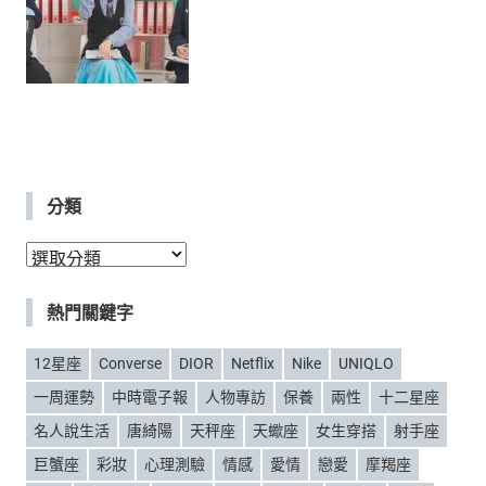
分類
分
類
熱門關鍵字
12星座
Converse
DIOR
Netflix
Nike
UNIQLO
一周運勢
中時電子報
人物專訪
保養
兩性
十二星座
名人說生活
唐綺陽
天秤座
天蠍座
女生穿搭
射手座
巨蟹座
彩妝
心理測驗
情感
愛情
戀愛
摩羯座