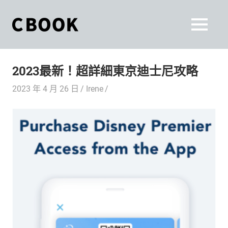
Skip
to
CBOOK
MENU
content
CBOOK-
「Your
和
Colorful
2023最新！超詳細東京迪士尼攻略
World.」
你
CBOOK
2023 年 4 月 26 日
Irene
是
一
一
本
起
最
貼
活
近
你/
出
妳
生
自
活
的
己
雜
誌。