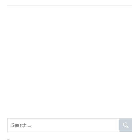
Search
SEARCH
for: