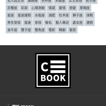
名人說生活
唐綺陽
天秤座
天蠍座
女生穿搭
射手座
巨蟹座
彩妝
心理測驗
情感
愛情
戀愛
摩羯座
星座
星座運勢
水瓶座
減肥
牡羊座
獅子座
球鞋
男生穿搭
瘦身
穿搭
聯名
藝人專訪
處女座
運勢
金牛座
雙子座
雙魚座
電影
韓劇
髮型