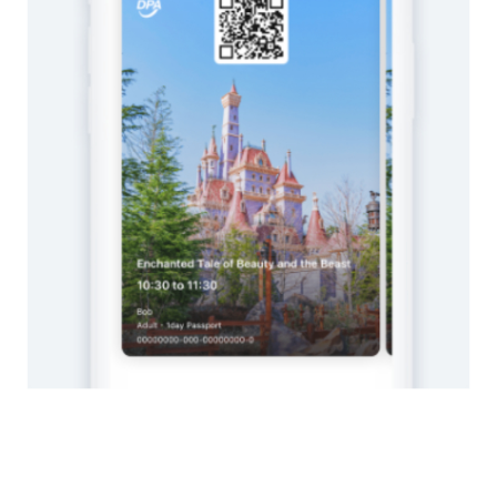
的
最
精
生
采
豐
活
富
的
態
時
尚
度
潮
流、
生
活
旅
遊、
兩
性
星
座、
獵
奇