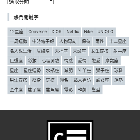
分
類
熱門關鍵字
12星座
Converse
DIOR
Netflix
Nike
UNIQLO
一周運勢
中時電子報
人物專訪
保養
兩性
十二星座
名人說生活
唐綺陽
天秤座
天蠍座
女生穿搭
射手座
巨蟹座
彩妝
心理測驗
情感
愛情
戀愛
摩羯座
星座
星座運勢
水瓶座
減肥
牡羊座
獅子座
球鞋
男生穿搭
瘦身
穿搭
聯名
藝人專訪
處女座
運勢
金牛座
雙子座
雙魚座
電影
韓劇
髮型