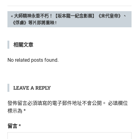
新
鮮
文
PREVIOUS
大師精神永垂不朽！【坂本龍一紀念影展】《末代皇帝》、
內
POST:
《俘虜》等片即將重映 !
容，
章
讓
獨
導
相關文章
一
無
覽
二
No related posts found.
的
你
和
CBOOK
LEAVE A REPLY
一
起
發佈留言必須填寫的電子郵件地址不會公開。
必填欄位
找
標示為
*
到
專
留言
*
屬
的