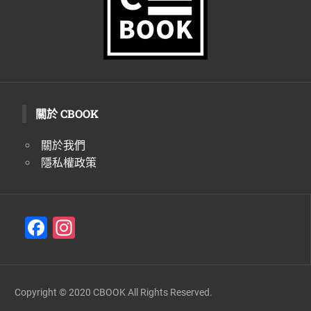
關於 CBOOK
關於我們
隱私權政策
F
In
a
st
c
a
e
gr
Copyright © 2020 CBOOK All Rights Reserved.