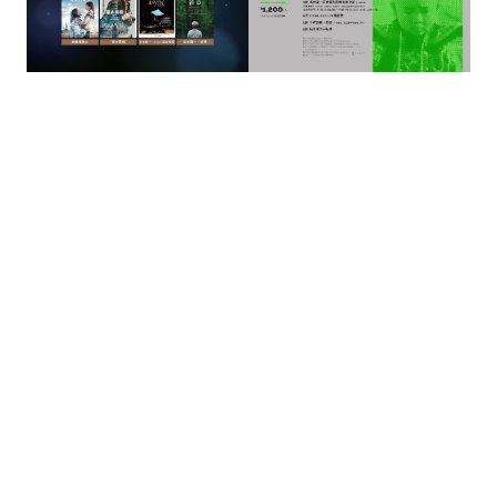
的
最
精
生
采
豐
活
富
的
態
時
尚
度
潮
流、
生
活
旅
遊、
兩
性
星
座、
獵
奇