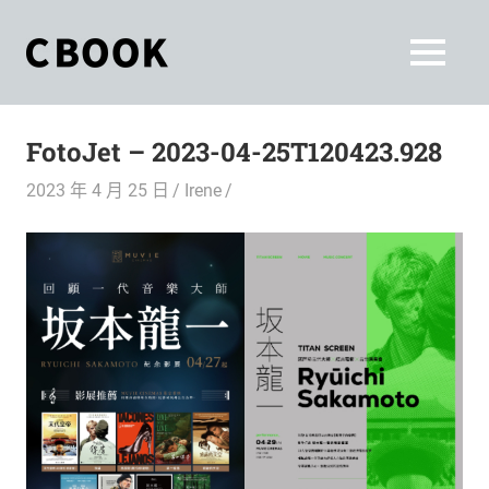
Skip
to
CBOOK
MENU
content
CBOOK-
「Your
和
Colorful
FotoJet – 2023-04-25T120423.928
World.」
你
CBOOK
2023 年 4 月 25 日
Irene
是
一
一
本
起
最
貼
活
近
你/
出
妳
生
自
活
的
己
雜
誌。