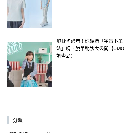
單身狗必看！你聽過「宇宙下單
法」嗎？脫單秘笈大公開【OMO
調查局】
分類