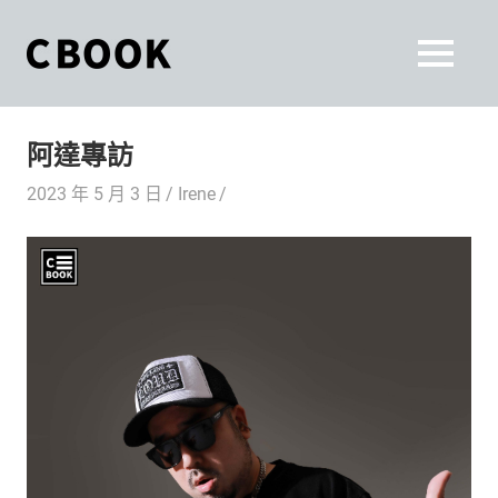
Skip
to
CBOOK
MENU
content
CBOOK-
「Your
和
Colorful
阿達專訪
World.」
你
CBOOK
2023 年 5 月 3 日
Irene
是
一
一
本
起
最
貼
活
近
你/
出
妳
生
自
活
的
己
雜
誌。