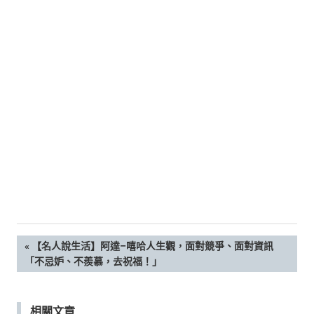
新
鮮
內
容，
讓
獨
一
無
二
的
你
和
CBOOK
一
起
找
文
PREVIOUS
【名人說生活】阿達–嘻哈人生觀，面對競爭、面對資訊
到
POST:
「不忌妒、不羨慕，去祝福！」
專
章
屬
的
導
相關文章