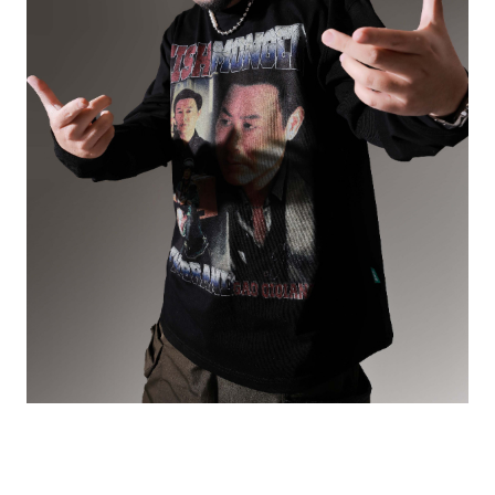
的
最
精
生
采
豐
活
富
的
態
時
尚
度
潮
流、
生
活
旅
遊、
兩
性
星
座、
獵
奇