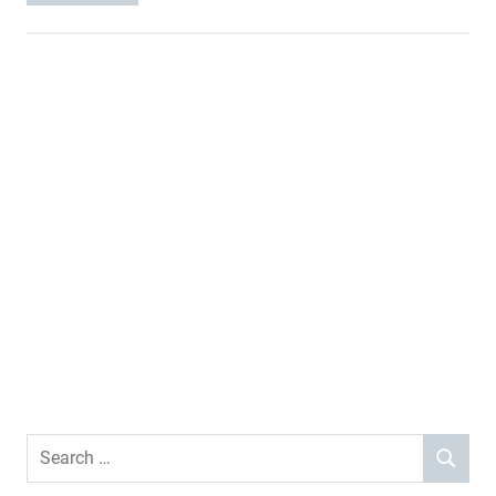
Search
SEARCH
for: