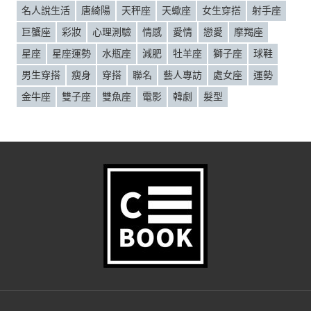
名人說生活
唐綺陽
天秤座
天蠍座
女生穿搭
射手座
巨蟹座
彩妝
心理測驗
情感
愛情
戀愛
摩羯座
星座
星座運勢
水瓶座
減肥
牡羊座
獅子座
球鞋
男生穿搭
瘦身
穿搭
聯名
藝人專訪
處女座
運勢
金牛座
雙子座
雙魚座
電影
韓劇
髮型