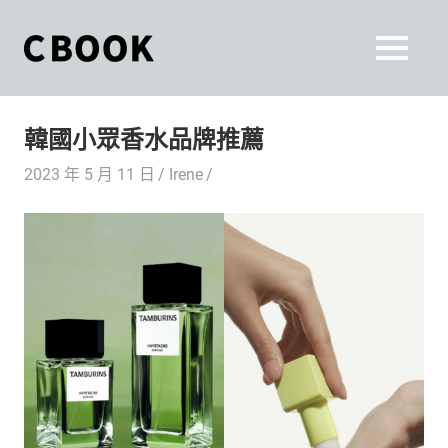
Skip
to
CBOOK
MENU
content
CBOOK-
「Your
和
Colorful
韓國小眾香水品牌推薦
World.」
你
CBOOK
2023 年 5 月 11 日
Irene
是
一
一
本
起
最
貼
活
近
你/
出
妳
生
自
活
的
己
雜
誌。