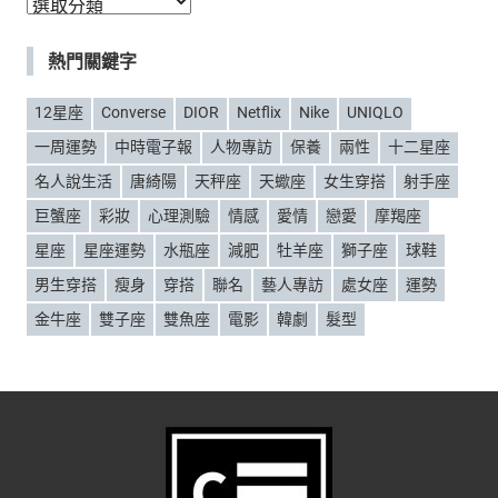
分
類
熱門關鍵字
12星座
Converse
DIOR
Netflix
Nike
UNIQLO
一周運勢
中時電子報
人物專訪
保養
兩性
十二星座
名人說生活
唐綺陽
天秤座
天蠍座
女生穿搭
射手座
巨蟹座
彩妝
心理測驗
情感
愛情
戀愛
摩羯座
星座
星座運勢
水瓶座
減肥
牡羊座
獅子座
球鞋
男生穿搭
瘦身
穿搭
聯名
藝人專訪
處女座
運勢
金牛座
雙子座
雙魚座
電影
韓劇
髮型