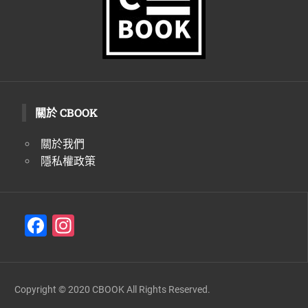
關於 CBOOK
關於我們
隱私權政策
F
In
a
st
c
a
e
gr
Copyright © 2020 CBOOK All Rights Reserved.