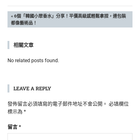
新
鮮
文
PREVIOUS
6個「韓國小眾香水」分享！平價高級感輕鬆拿捏，連包裝
內
POST:
都像藝術品！
容，
章
讓
獨
導
相關文章
一
無
覽
二
No related posts found.
的
你
和
CBOOK
LEAVE A REPLY
一
起
發佈留言必須填寫的電子郵件地址不會公開。
必填欄位
找
標示為
*
到
專
留言
*
屬
的