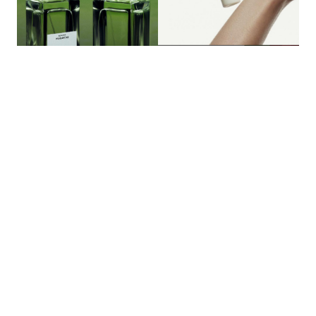
的
最
精
生
采
豐
活
富
的
態
時
尚
度
潮
流、
生
活
旅
遊、
兩
性
星
座、
獵
奇