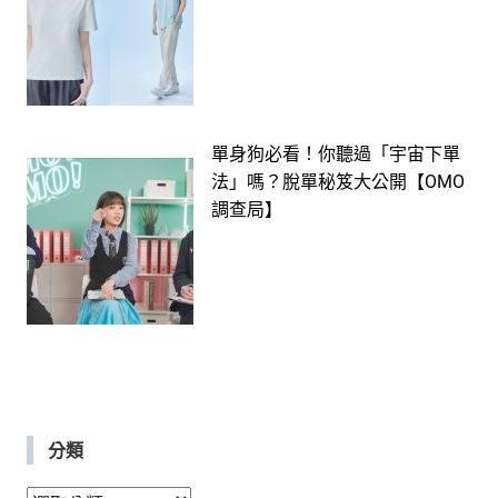
單身狗必看！你聽過「宇宙下單
法」嗎？脫單秘笈大公開【OMO
調查局】
分類