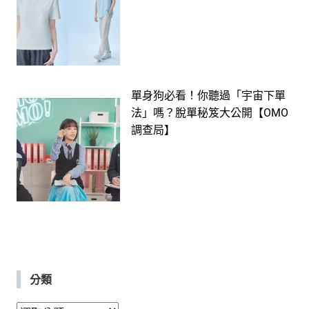
單身狗必看！你聽過「宇宙下單
法」嗎？脫單秘笈大公開【OMO
調查局】
分類