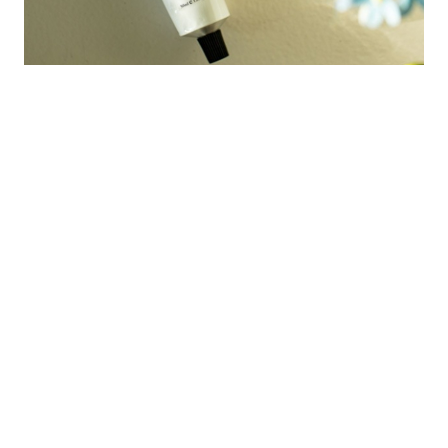
的
最
精
生
采
豐
活
富
的
態
時
尚
度
潮
流、
生
活
旅
遊、
兩
性
星
座、
獵
奇