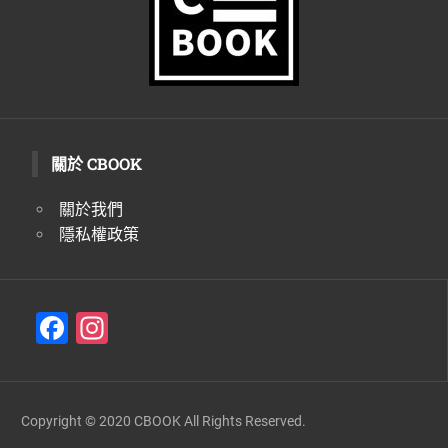
關於 CBOOK
關於我們
隱私權政策
F
In
a
st
c
a
e
gr
Copyright © 2020 CBOOK All Rights Reserved.