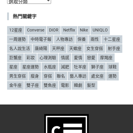
分
類
熱門關鍵字
12星座
Converse
DIOR
Netflix
Nike
UNIQLO
一周運勢
中時電子報
人物專訪
保養
兩性
十二星座
名人說生活
唐綺陽
天秤座
天蠍座
女生穿搭
射手座
巨蟹座
彩妝
心理測驗
情感
愛情
戀愛
摩羯座
星座
星座運勢
水瓶座
減肥
牡羊座
獅子座
球鞋
男生穿搭
瘦身
穿搭
聯名
藝人專訪
處女座
運勢
金牛座
雙子座
雙魚座
電影
韓劇
髮型