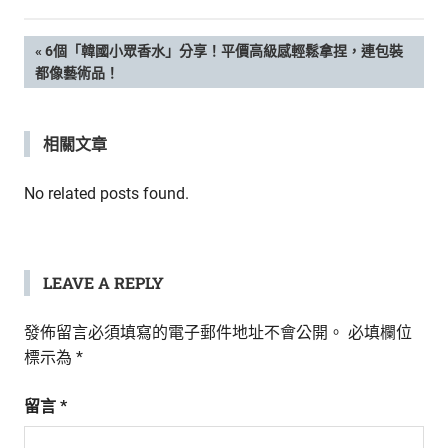
新
鮮
文
PREVIOUS
6個「韓國小眾香水」分享！平價高級感輕鬆拿捏，連包裝
內
POST:
都像藝術品！
容，
章
讓
獨
導
相關文章
一
無
覽
二
No related posts found.
的
你
和
CBOOK
LEAVE A REPLY
一
起
發佈留言必須填寫的電子郵件地址不會公開。
必填欄位
找
標示為
*
到
專
留言
*
屬
的