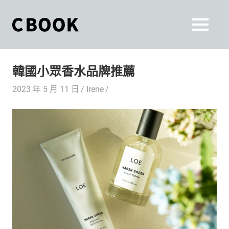
Skip
to
CBOOK
MENU
content
CBOOK-
「Your
和
Colorful
韓國小眾香水品牌推薦
World.」
你
CBOOK
2023 年 5 月 11 日
Irene
是
一
一
本
起
最
貼
活
近
你/
出
妳
生
自
活
的
己
雜
誌。