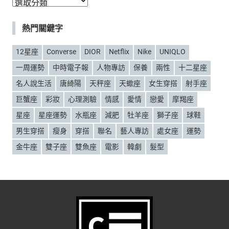
分
類
熱門關鍵字
12星座
Converse
DIOR
Netflix
Nike
UNIQLO
一周運勢
中時電子報
人物專訪
保養
兩性
十二星座
名人說生活
唐綺陽
天秤座
天蠍座
女生穿搭
射手座
巨蟹座
彩妝
心理測驗
情感
愛情
戀愛
摩羯座
星座
星座運勢
水瓶座
減肥
牡羊座
獅子座
球鞋
男生穿搭
瘦身
穿搭
聯名
藝人專訪
處女座
運勢
金牛座
雙子座
雙魚座
電影
韓劇
髮型