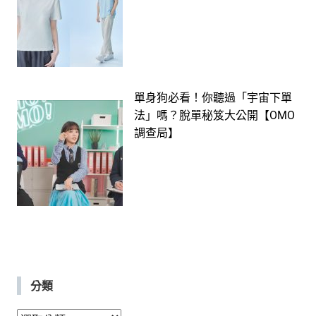
單身狗必看！你聽過「宇宙下單
法」嗎？脫單秘笈大公開【OMO
調查局】
分類