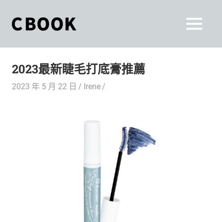
Skip
to
CBOOK
MENU
content
CBOOK-
「Your
和
Colorful
2023最新睫毛打底膏推薦
World.」
你
CBOOK
2023 年 5 月 22 日
Irene
是
一
一
本
起
最
貼
活
近
你/
出
妳
生
自
活
的
己
雜
誌。