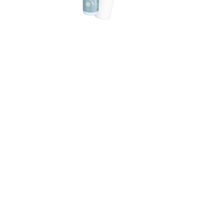
的
最
精
生
采
豐
活
富
的
態
時
尚
度
潮
流、
生
活
旅
遊、
兩
性
星
座、
獵
奇