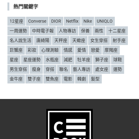
熱門關鍵字
12星座
Converse
DIOR
Netflix
Nike
UNIQLO
一周運勢
中時電子報
人物專訪
保養
兩性
十二星座
名人說生活
唐綺陽
天秤座
天蠍座
女生穿搭
射手座
巨蟹座
彩妝
心理測驗
情感
愛情
戀愛
摩羯座
星座
星座運勢
水瓶座
減肥
牡羊座
獅子座
球鞋
男生穿搭
瘦身
穿搭
聯名
藝人專訪
處女座
運勢
金牛座
雙子座
雙魚座
電影
韓劇
髮型