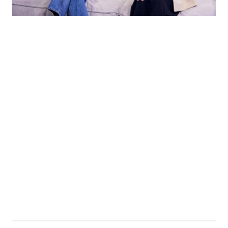
的
最
精
生
采
豐
活
富
的
態
時
尚
度
潮
流、
生
活
旅
遊、
兩
性
星
座、
獵
奇