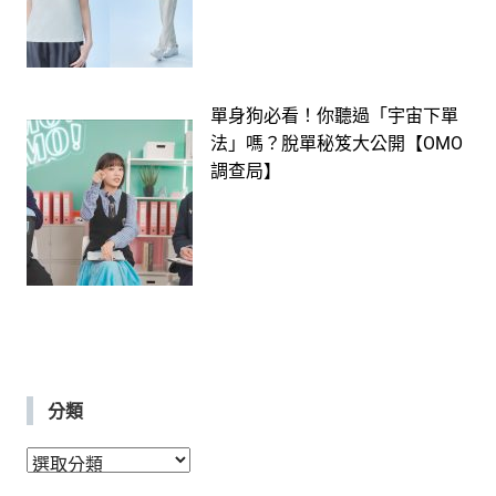
單身狗必看！你聽過「宇宙下單
法」嗎？脫單秘笈大公開【OMO
調查局】
分類
分
類