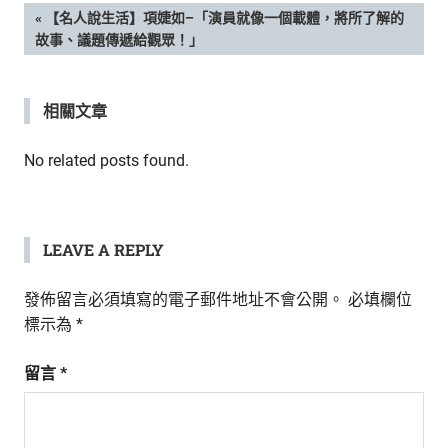
新
文
PREVIOUS
【名人說生活】項婕如–「演員就像一個載體，將所了解的
鮮
POST:
故事、議題傳遞給觀眾！」
內
章
容，
讓
導
相關文章
獨
一
覽
No related posts found.
無
二
的
你
LEAVE A REPLY
和
CBOOK
一
發佈留言必須填寫的電子郵件地址不會公開。
必填欄位
起
標示為
*
找
到
留言
*
專
屬
的