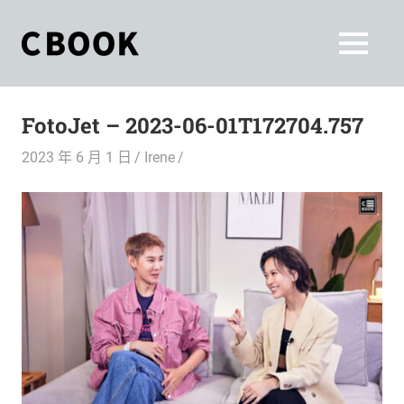
Skip
to
CBOOK
MENU
content
CBOOK-
「Your
和
Colorful
FotoJet – 2023-06-01T172704.757
World.」
你
CBOOK
2023 年 6 月 1 日
Irene
是
一
一
本
起
最
貼
活
近
你/
出
妳
生
自
活
的
己
雜
誌。