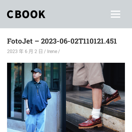
Skip
to
CBOOK
MENU
content
CBOOK-
「Your
和
Colorful
FotoJet – 2023-06-02T110121.451
World.」
你
CBOOK
2023 年 6 月 2 日
Irene
是
一
一
本
起
最
貼
活
近
你/
出
妳
生
自
活
的
己
雜
誌。