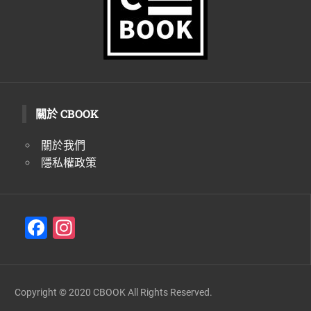
關於 CBOOK
關於我們
隱私權政策
F
In
a
st
c
a
e
gr
Copyright © 2020 CBOOK All Rights Reserved.