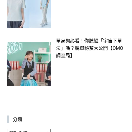
單身狗必看！你聽過「宇宙下單
法」嗎？脫單秘笈大公開【OMO
調查局】
分類