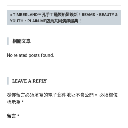
新
鮮
文
PREVIOUS
TIMBERLAND三孔手工縫製船鞋煥新！BEAMS、BEAUTY &
內
POST:
YOUTH、PLAIN-ME店員共同演繹經典！
容，
章
讓
獨
導
相關文章
一
無
覽
二
No related posts found.
的
你
和
CBOOK
LEAVE A REPLY
一
起
發佈留言必須填寫的電子郵件地址不會公開。
必填欄位
找
標示為
*
到
專
留言
*
屬
的