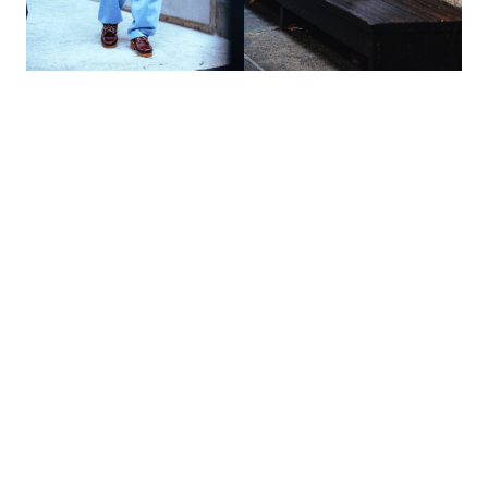
的
最
精
生
采
豐
活
富
的
態
時
尚
度
潮
流、
生
活
旅
遊、
兩
性
星
座、
獵
奇