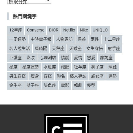
分
類
熱門關鍵字
12星座
Converse
DIOR
Netflix
Nike
UNIQLO
一周運勢
中時電子報
人物專訪
保養
兩性
十二星座
名人說生活
唐綺陽
天秤座
天蠍座
女生穿搭
射手座
巨蟹座
彩妝
心理測驗
情感
愛情
戀愛
摩羯座
星座
星座運勢
水瓶座
減肥
牡羊座
獅子座
球鞋
男生穿搭
瘦身
穿搭
聯名
藝人專訪
處女座
運勢
金牛座
雙子座
雙魚座
電影
韓劇
髮型