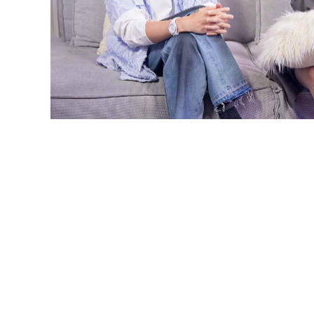
精
生
采
豐
活
富
的
態
時
尚
度
潮
流、
生
活
旅
遊、
兩
性
星
座、
獵
奇
新