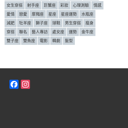
女生穿搭
射手座
巨蟹座
彩妝
心理測驗
情感
愛情
戀愛
摩羯座
星座
星座運勢
水瓶座
減肥
牡羊座
獅子座
球鞋
男生穿搭
瘦身
穿搭
聯名
藝人專訪
處女座
運勢
金牛座
雙子座
雙魚座
電影
韓劇
髮型
F
In
a
st
c
a
e
gr
b
a