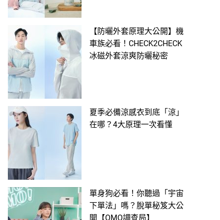
【防曬外套原理大公開】機
車族必看！CHECK2CHECK
冰磁外套涼爽防曬秘密
夏季必備涼感衣到底「涼」
在哪？4大原理一次看懂
單身狗必看！你聽過「宇宙
下單法」嗎？脫單秘笈大公
開【OMO調查局】