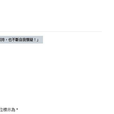
堅持，也不斷自我懷疑！」
位標示為
*