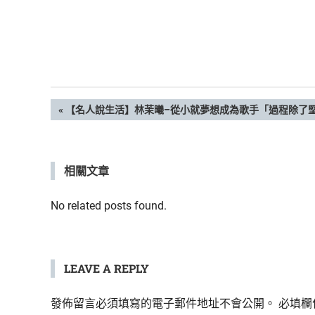
鮮
內
容，
讓
獨
一
無
文
PREVIOUS
【名人說生活】林茉曦–從小就夢想成為歌手「過程除了
二
POST:
的
章
你
和
相關文章
導
CBOOK
一
覽
No related posts found.
起
找
到
專
LEAVE A REPLY
屬
的
發佈留言必須填寫的電子郵件地址不會公開。
必填欄
生