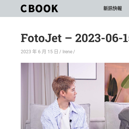
Skip
新訊快報
CBOOK
to
CBOOK-
content
「Your
和
Colorful
FotoJet – 2023-06-
World.」
你
CBOOK
是
一
2023 年 6 月 15 日
Irene
一
本
起
最
貼
活
近
你/
出
妳
生
自
活
的
己
雜
誌。
的
最