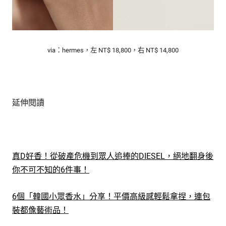
via：hermes，左 NT$ 18,800，右 NT$ 14,800
延伸閱讀
真D好香！從破產危機到眾人追捧的DIESEL，絕地翻身後
你不可不知的6件事！
6個「韓國小眾香水」分享！平價高級感輕鬆拿捏，連包
裝都像藝術品！