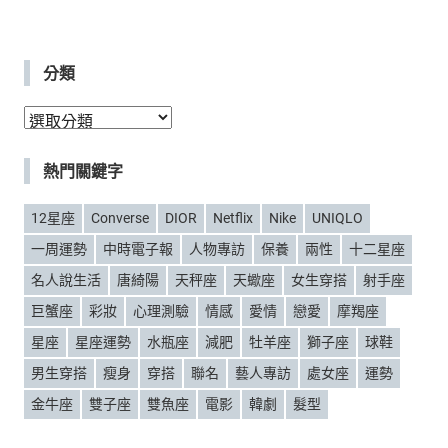
分類
分
類
熱門關鍵字
12星座
Converse
DIOR
Netflix
Nike
UNIQLO
一周運勢
中時電子報
人物專訪
保養
兩性
十二星座
名人說生活
唐綺陽
天秤座
天蠍座
女生穿搭
射手座
巨蟹座
彩妝
心理測驗
情感
愛情
戀愛
摩羯座
星座
星座運勢
水瓶座
減肥
牡羊座
獅子座
球鞋
男生穿搭
瘦身
穿搭
聯名
藝人專訪
處女座
運勢
金牛座
雙子座
雙魚座
電影
韓劇
髮型