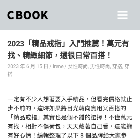
Skip
to
CBOOK
MENU
content
CBOOK-
「Your
和
Colorful
2023「精品戒指」入門推薦！萬元有
World.」
你
CBOOK
找、精緻細節，還很日常百搭！
是
一
一
2023 年 6 月 15 日
Irene
女性時尚
,
男性時尚
,
穿搭
,
穿
本
起
搭
最
貼
活
近
你/
出
一定有不少人想著要入手精品，但看完價格就止
妳
步不前的，這時如果將目光轉向實用又百搭的
生
自
「精品戒指」其實也是個不錯的選擇！不僅萬元
活
的
有找，相對不傷荷包，天天戴著自己看，還能擁
己
雜
有好心情！編輯整理了以下 8 個品牌給大家參
誌。