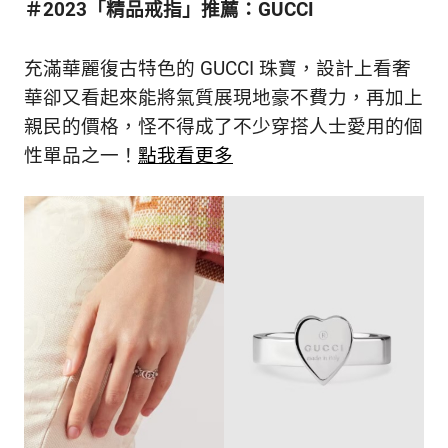
＃2023「精品戒指」推薦：GUCCI
新
鮮
內
充滿華麗復古特色的 GUCCI 珠寶，設計上看奢
容，
華卻又看起來能將氣質展現地豪不費力，再加上
讓
獨
親民的價格，怪不得成了不少穿搭人士愛用的個
一
性單品之一！
點我看更多
無
二
的
你
和
CBOOK
一
起
找
到
專
屬
的