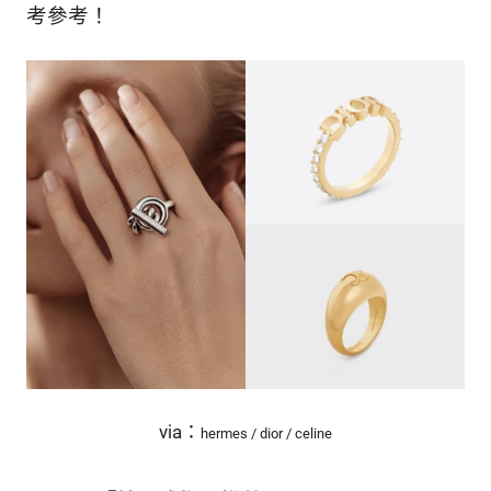
的
考參考！
最
精
生
采
豐
活
富
的
態
時
尚
度
潮
流、
生
活
旅
遊、
兩
性
星
via：
座、
hermes / dior / celine
獵
奇