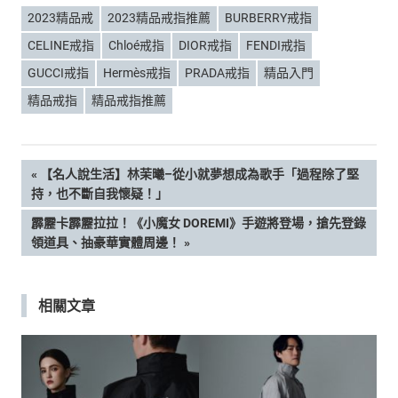
2023精品戒
2023精品戒指推薦
BURBERRY戒指
CELINE戒指
Chloé戒指
DIOR戒指
FENDI戒指
GUCCI戒指
Hermès戒指
PRADA戒指
精品入門
精品戒指
精品戒指推薦
文
PREVIOUS
【名人說生活】林茉曦–從小就夢想成為歌手「過程除了堅
POST:
持，也不斷自我懷疑！」
章
NEXT
霹靂卡霹靂拉拉！《小魔女 DOREMI》手遊將登場，搶先登錄
POST:
領道具、抽豪華實體周邊！
導
覽
相關文章