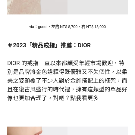
生
活
態
度。
via：gucci，左約 NT$ 8,700，右 NT$ 13,000
＃
2023
「精品戒指」推薦：DIOR
DIOR 的戒指一直以來都頗受年輕市場歡迎，特
別是品牌將金色詮釋得既優雅又不失個性，以柔
美之姿顛覆了不少人對於金飾搭配上的框架，而
且在復古風盛行的時代裡，擁有這類型的單品好
像也更加合理了，對吧？
點我看更多