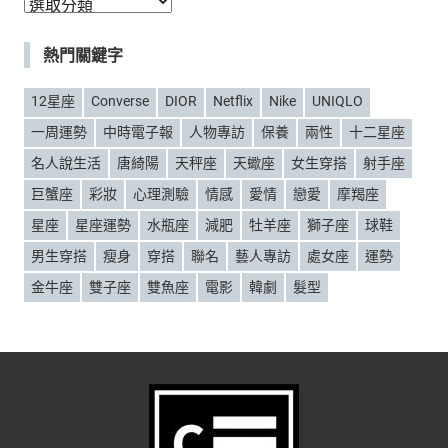
分
類
熱門關鍵字
12星座
Converse
DIOR
Netflix
Nike
UNIQLO
一周運勢
中時電子報
人物專訪
保養
兩性
十二星座
名人說生活
唐綺陽
天秤座
天蠍座
女生穿搭
射手座
巨蟹座
彩妝
心理測驗
情感
愛情
戀愛
摩羯座
星座
星座運勢
水瓶座
減肥
牡羊座
獅子座
球鞋
男生穿搭
瘦身
穿搭
聯名
藝人專訪
處女座
運勢
金牛座
雙子座
雙魚座
電影
韓劇
髮型