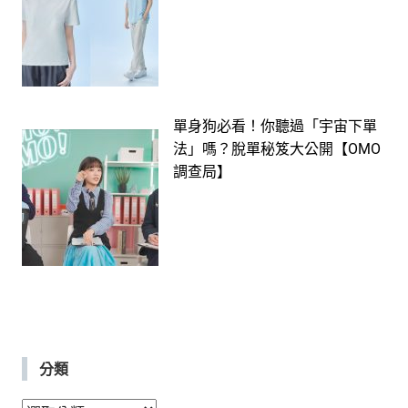
單身狗必看！你聽過「宇宙下單
法」嗎？脫單秘笈大公開【OMO
調查局】
分類