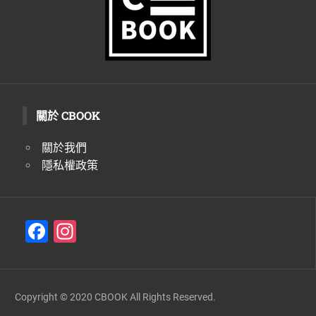
關於 CBOOK
關於我們
隱私權政策
F
In
a
st
c
a
e
gr
Copyright © 2020 CBOOK All Rights Reserved.