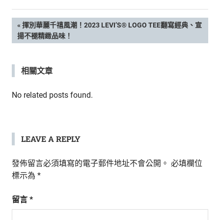
新
鮮
文
PREVIOUS
揮別華麗千禧風潮！2023 LEVI’S® LOGO TEE翻寫經典、宣
內
POST:
揚不褪精緻品味！
容，
章
讓
獨
導
相關文章
一
無
覽
二
No related posts found.
的
你
和
CBOOK
LEAVE A REPLY
一
起
發佈留言必須填寫的電子郵件地址不會公開。
必填欄位
找
標示為
*
到
專
留言
*
屬
的