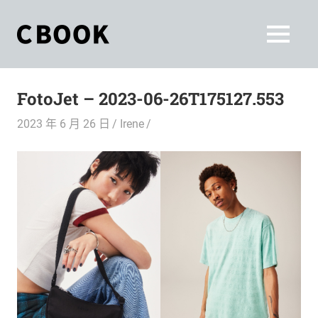
Skip
to
CBOOK
MENU
content
CBOOK-
「Your
和
Colorful
FotoJet – 2023-06-26T175127.553
World.」
你
CBOOK
2023 年 6 月 26 日
Irene
是
一
一
本
起
最
貼
活
近
你/
出
妳
生
自
活
的
己
雜
誌。