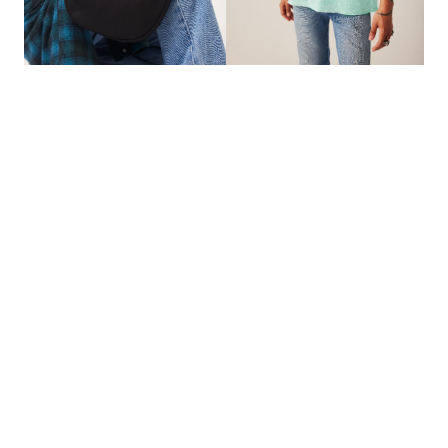
的
最
精
生
采
豐
活
富
的
態
時
尚
度
潮
流、
生
活
旅
遊、
兩
性
星
座、
獵
奇