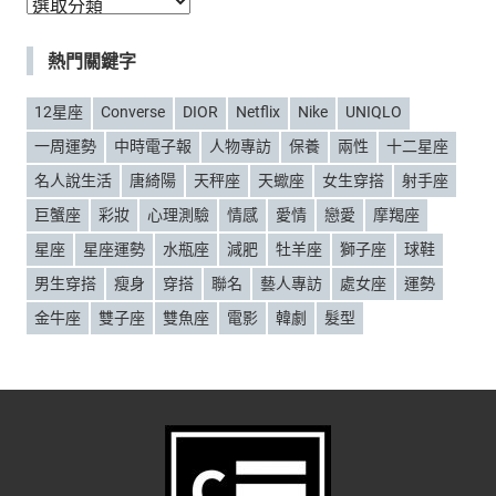
分
類
熱門關鍵字
12星座
Converse
DIOR
Netflix
Nike
UNIQLO
一周運勢
中時電子報
人物專訪
保養
兩性
十二星座
名人說生活
唐綺陽
天秤座
天蠍座
女生穿搭
射手座
巨蟹座
彩妝
心理測驗
情感
愛情
戀愛
摩羯座
星座
星座運勢
水瓶座
減肥
牡羊座
獅子座
球鞋
男生穿搭
瘦身
穿搭
聯名
藝人專訪
處女座
運勢
金牛座
雙子座
雙魚座
電影
韓劇
髮型