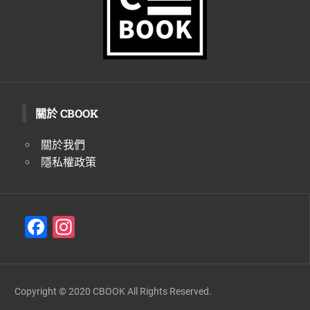
關於 CBOOK
關於我們
隱私權政策
F
In
a
st
c
a
e
gr
Copyright © 2020 CBOOK All Rights Reserved.