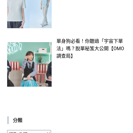
單身狗必看！你聽過「宇宙下單
法」嗎？脫單秘笈大公開【OMO
調查局】
分類