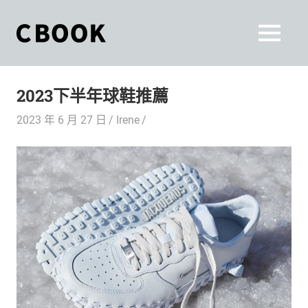
Skip
to
CBOOK
MENU
content
CBOOK-
「Your
和
Colorful
2023下半年球鞋推薦
World.」
你
CBOOK
2023 年 6 月 27 日
Irene
是
一
一
本
起
最
貼
活
近
你/
出
妳
生
自
活
的
己
雜
誌。