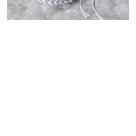
的
最
精
生
采
豐
活
富
的
態
時
尚
度
潮
流、
生
活
旅
遊、
兩
性
星
座、
獵
奇