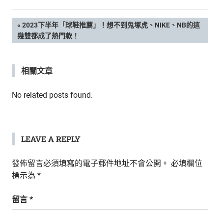
新
鮮
文
PREVIOUS
2023下半年「球鞋推薦」！想不到鬼塚虎、NIKE、NB的這
內
POST:
幾雙都成了熱門款！
容，
章
讓
獨
導
相關文章
一
無
覽
二
No related posts found.
的
你
和
CBOOK
LEAVE A REPLY
一
起
發佈留言必須填寫的電子郵件地址不會公開。
必填欄位
找
標示為
*
到
專
留言
*
屬
的