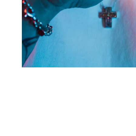
鮮
內
容，
讓
獨
一
無
二
的
你
和
CBOOK
一
起
找
到
專
屬
的
生