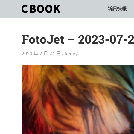
Skip
新訊快報
CBOOK
to
CBOOK-
content
「Your
和
Colorful
FotoJet – 2023-07-
World.」
你
CBOOK
是
一
2023 年 7 月 24 日
Irene
一
本
起
最
貼
活
近
你/
出
妳
生
自
活
的
己
雜
誌。
的
最