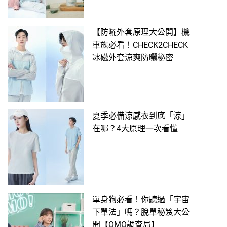
【防曬外套原理大公開】機
車族必看！CHECK2CHECK
冰磁外套涼爽防曬秘密
夏季必備涼感衣到底「涼」
在哪？4大原理一次看懂
單身狗必看！你聽過「宇宙
下單法」嗎？脫單秘笈大公
開【OMO調查局】