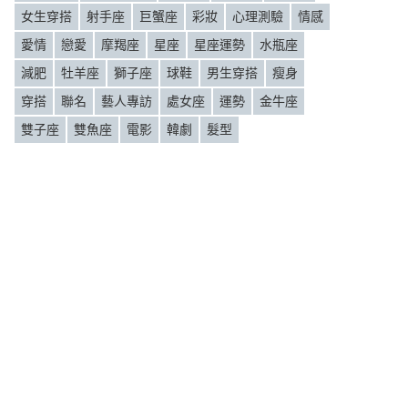
女生穿搭
射手座
巨蟹座
彩妝
心理測驗
情感
愛情
戀愛
摩羯座
星座
星座運勢
水瓶座
減肥
牡羊座
獅子座
球鞋
男生穿搭
瘦身
穿搭
聯名
藝人專訪
處女座
運勢
金牛座
雙子座
雙魚座
電影
韓劇
髮型