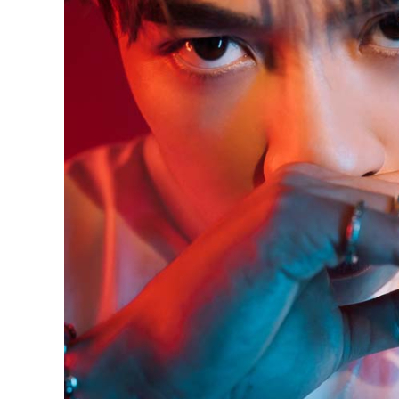
精
生
采
豐
活
富
的
態
時
尚
度
潮
流、
生
活
旅
遊、
兩
性
星
座、
獵
奇
新