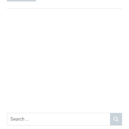
Search
SEARCH
for: