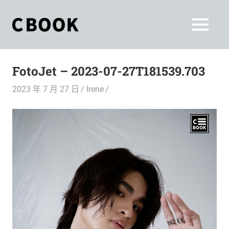
Skip
to
CBOOK
MENU
content
CBOOK-
「Your
和
Colorful
FotoJet – 2023-07-27T181539.703
World.」
你
CBOOK
2023 年 7 月 27 日
Irene
是
一
一
本
起
最
貼
活
近
你/
出
妳
生
自
活
的
己
雜
誌。