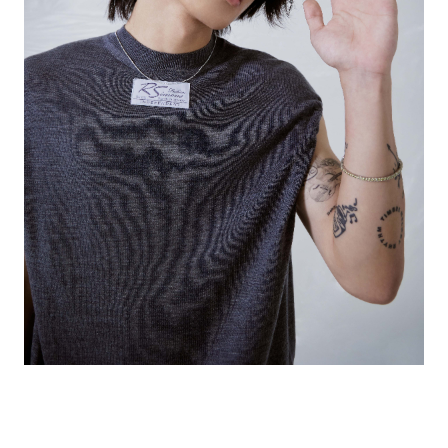
的
最
精
生
采
豐
活
富
的
態
時
尚
度
潮
流、
生
活
旅
遊、
兩
性
星
座、
獵
奇