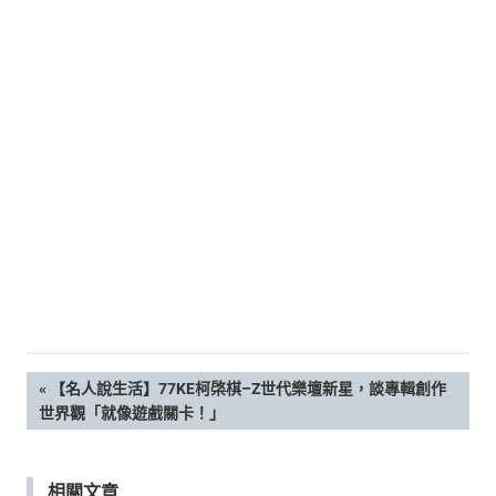
新
鮮
內
容，
讓
獨
一
無
二
的
你
和
CBOOK
一
起
找
文
PREVIOUS
【名人說生活】77KE柯棨棋–Z世代樂壇新星，談專輯創作
到
POST:
世界觀「就像遊戲關卡！」
專
章
屬
的
導
相關文章