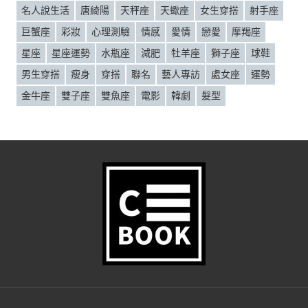
名人說生活
唐綺陽
天秤座
天蠍座
女生穿搭
射手座
巨蟹座
彩妝
心理測驗
情感
愛情
戀愛
摩羯座
星座
星座運勢
水瓶座
減肥
牡羊座
獅子座
球鞋
男生穿搭
瘦身
穿搭
聯名
藝人專訪
處女座
運勢
金牛座
雙子座
雙魚座
電影
韓劇
髮型